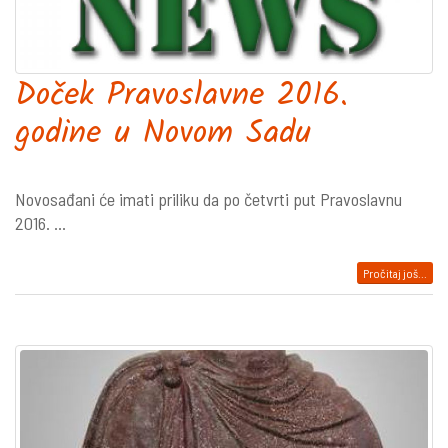
Doček Pravoslavne 2016.
godine u Novom Sadu
Novosađani će imati priliku da po četvrti put Pravoslavnu
2016. ...
Pročitaj još...