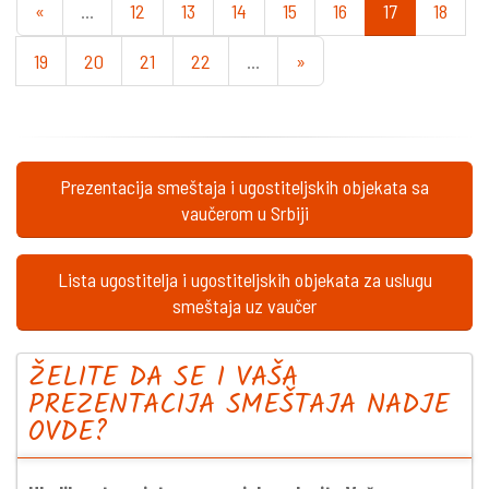
«
...
12
13
14
15
16
17
18
19
20
21
22
...
»
Prezentacija smeštaja i ugostiteljskih objekata sa
vaučerom u Srbiji
Lista ugostitelja i ugostiteljskih objekata za uslugu
smeštaja uz vaučer
ŽELITE DA SE I VAŠA
PREZENTACIJA SMEŠTAJA NADJE
OVDE?