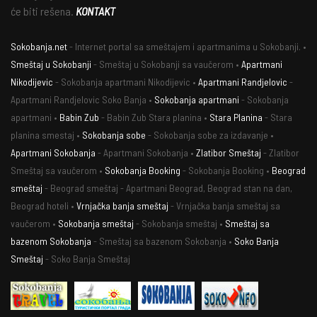
će biti rešena.
KONTAKT
Sokobanja.net
- Internet portal sa smeštajem i apartmanima u Sokobanji. •
Smeštaj u Sokobanji
- Smeštaj u Sokobanji sa vaučerom •
Apartmani
Nikodijevic
- Sokobanja apartmani Nikodijevic •
Apartmani Randjelovic
-
Apartmani Randjelovic Soko Banja •
Sokobanja apartmani
- Sokobanja
apartmani •
Babin Zub
- Babin Zub Stara planina •
Stara Planina
- Stara
planina smestaj •
Sokobanja sobe
- Sokobanja sobe za izdavanje •
Apartmani Sokobanja
- Apartmani Sokobanja •
Zlatibor Smeštaj
- Zlatibor
Smeštaj sa vaučerom •
Sokobanja Booking
- Sokobanja Booking •
Beograd
smeštaj
- Beograd smeštaj - Apartmani Beograd, Beograd stan na dan,
Beograd hoteli •
Vrnjačka banja smeštaj
- Vrnjačka banja smeštaj sa
vaučerom •
Sokobanja smeštaj
- Sokobanja smeštaj •
Smeštaj sa
bazenom Sokobanja
- Smeštaj sa bazenom Sokobanja •
Soko Banja
Smeštaj
- Soko Banja Smeštaj