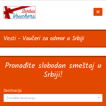
Vesti - Vaučeri za odmor u Srbiji
Pronađite slobodan smeštaj u
Srbiji!
Destinacija
Pronađite destinaciju...