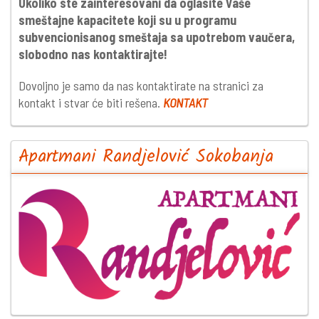
Ukoliko ste zainteresovani da oglasite Vaše
smeštajne kapacitete koji su u programu
subvencionisanog smeštaja sa upotrebom vaučera,
slobodno nas kontaktirajte!
Dovoljno je samo da nas kontaktirate na stranici za
kontakt i stvar će biti rešena.
KONTAKT
Apartmani Randjelović Sokobanja