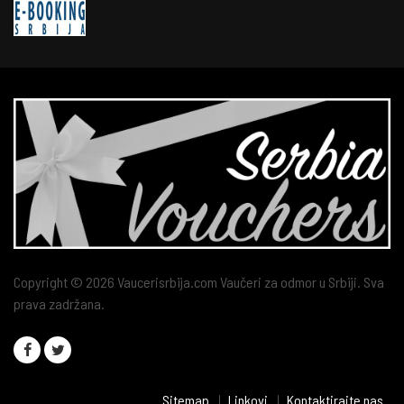
Copyright © 2026 Vaucerisrbija.com Vaučeri za odmor u Srbiji. Sva
prava zadržana.
Sitemap
Linkovi
Kontaktirajte nas