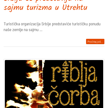
sajmu turizma u Utrehtu
Turistička organizacija Srbije predstaviće turističku ponudu
naše zemlje na sajmu ...
Pročitaj još...