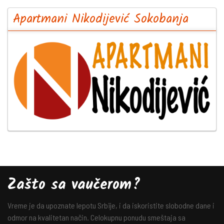
Apartmani Nikodijević Sokobanja
Zašto sa vaučerom?
Vreme je da upoznate lepotu Srbije, i da iskoristite slobodne dane i
odmor na kvalitetan način. Celokupnu ponudu smeštaja sa