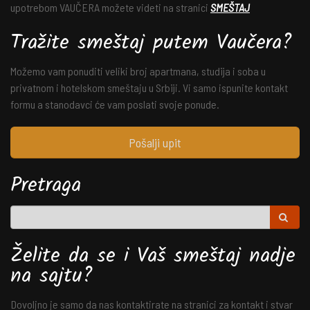
upotrebom VAUČERA možete videti na stranici
SMEŠTAJ
Tražite smeštaj putem Vaučera?
Možemo vam ponuditi veliki broj apartmana, studija i soba u
privatnom i hotelskom smeštaju u Srbiji. Vi samo ispunite kontakt
formu a stanodavci će vam poslati svoje ponude.
Pošalji upit
Pretraga
Želite da se i Vaš smeštaj nadje
na sajtu?
Dovoljno je samo da nas kontaktirate na stranici za kontakt i stvar