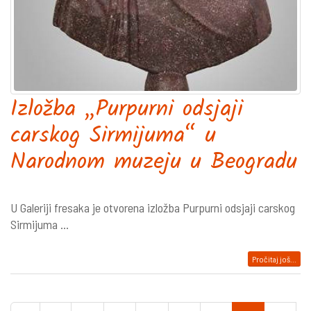
Izložba „Purpurni odsjaji
carskog Sirmijuma“ u
Narodnom muzeju u Beogradu
U Galeriji fresaka je otvorena izložba Purpurni odsjaji carskog
Sirmijuma ...
Pročitaj još...