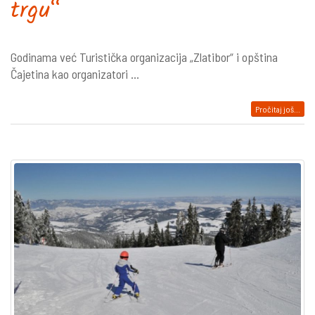
trgu“
Godinama već Turistička organizacija „Zlatibor“ i opština
Čajetina kao organizatori ...
Pročitaj još...