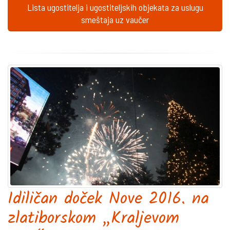
Lista ugostitelja i ugostiteljskih objekata za uslugu
smeštaja uz vaučer
Idiličan doček Nove 2016. na
zlatiborskom „Kraljevom