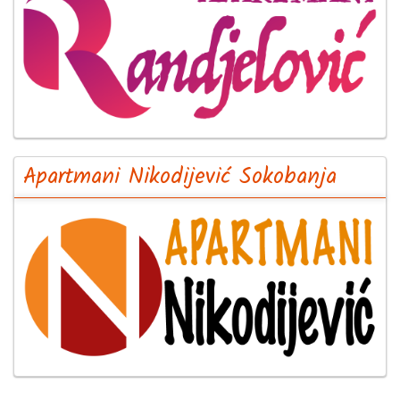
Apartmani Nikodijević Sokobanja