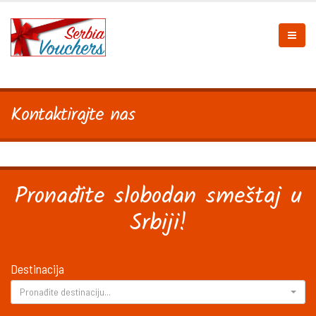
Kontaktirajte nas
Pronađite slobodan smeštaj u
Srbiji!
Destinacija
Pronađite destinaciju...