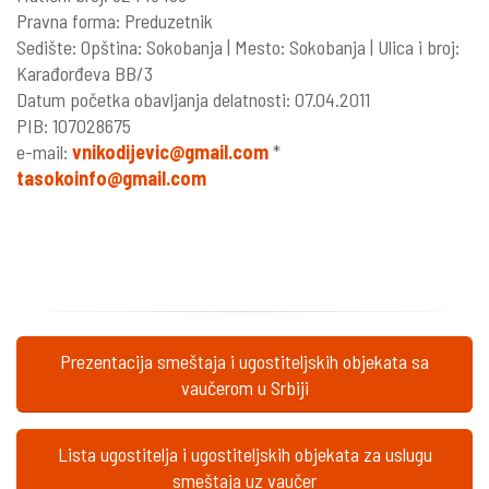
Pravna forma: Preduzetnik
Sedište: Opština: Sokobanja | Mesto: Sokobanja | Ulica i broj:
Karađorđeva BB/3
Datum početka obavljanja delatnosti: 07.04.2011
PIB: 107028675
e-mail:
vnikodijevic@gmail.com
*
tasokoinfo@gmail.com
Prezentacija smeštaja i ugostiteljskih objekata sa
vaučerom u Srbiji
Lista ugostitelja i ugostiteljskih objekata za uslugu
smeštaja uz vaučer