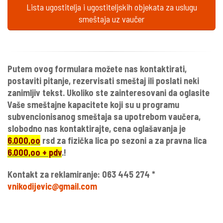
Lista ugostitelja i ugostiteljskih objekata za uslugu
smeštaja uz vaučer
Putem ovog formulara možete nas kontaktirati,
postaviti pitanje, rezervisati smeštaj ili poslati neki
zanimljiv tekst. Ukoliko ste zainteresovani da oglasite
Vaše smeštajne kapacitete koji su u programu
subvencionisanog smeštaja sa upotrebom vaučera,
slobodno nas kontaktirajte, cena oglašavanja je
6.000,oo
rsd za fizička lica po sezoni a za pravna lica
6.000,oo + pdv
.!
Kontakt za reklamiranje: 063 445 274 *
vnikodijevic@gmail.com