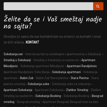
Želite da se i Vaš smeštaj nadje
na sajtu?
Dovoljno je samo da nas kontaktirate na stranici za kontakt i stvar
će biti rešena.
KONTAKT
Sokobanja.net
- Internet portal sa smeštajem i apartmanima u Sokobanji. •
Smeštaj u Sokobanji
- Smeštaj u Sokobanji sa vaučerom •
Apartmani
Nikodijevic
- Sokobanja apartmani Nikodijevic •
Apartmani Randjelovic
-
Apartmani Randjelovic Soko Banja •
Sokobanja apartmani
- Sokobanja
apartmani •
Babin Zub
- Babin Zub Stara planina •
Stara Planina
- Stara
planina smestaj •
Sokobanja sobe
- Sokobanja sobe za izdavanje •
Apartmani Sokobanja
- Apartmani Sokobanja •
Zlatibor Smeštaj
- Zlatibor
Smeštaj sa vaučerom •
Sokobanja Booking
- Sokobanja Booking •
Beograd
smeštaj
- Beograd smeštaj - Apartmani Beograd, Beograd stan na dan,