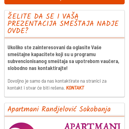
ŽELITE DA SE I VAŠA
PREZENTACIJA SMEŠTAJA NADJE
OVDE?
Ukoliko ste zainteresovani da oglasite Vaše
smeštajne kapacitete koji su u programu
subvencionisanog smeštaja sa upotrebom vaučera,
slobodno nas kontaktirajte!
Dovoljno je samo da nas kontaktirate na stranici za
kontakt i stvar će biti rešena.
KONTAKT
Apartmani Randjelović Sokobanja