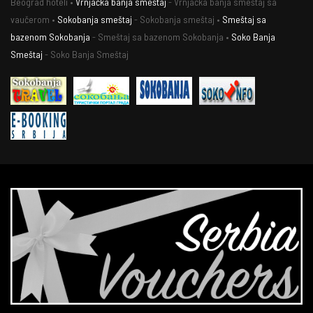
Beograd hoteli •
Vrnjačka banja smeštaj
- Vrnjačka banja smeštaj sa
vaučerom •
Sokobanja smeštaj
- Sokobanja smeštaj •
Smeštaj sa
bazenom Sokobanja
- Smeštaj sa bazenom Sokobanja •
Soko Banja
Smeštaj
- Soko Banja Smeštaj