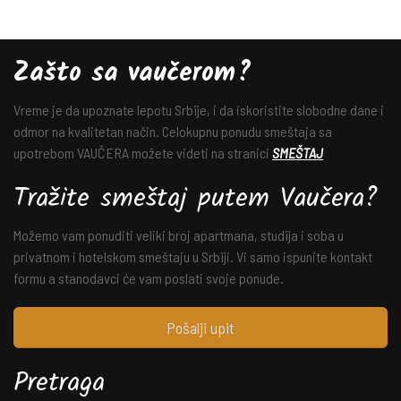
Zašto sa vaučerom?
Vreme je da upoznate lepotu Srbije, i da iskoristite slobodne dane i
odmor na kvalitetan način. Celokupnu ponudu smeštaja sa
upotrebom VAUČERA možete videti na stranici
SMEŠTAJ
Tražite smeštaj putem Vaučera?
Možemo vam ponuditi veliki broj apartmana, studija i soba u
privatnom i hotelskom smeštaju u Srbiji. Vi samo ispunite kontakt
formu a stanodavci će vam poslati svoje ponude.
Pošalji upit
Pretraga