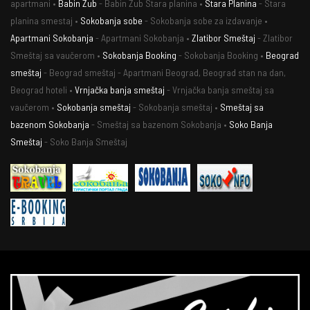
apartmani •
Babin Zub
- Babin Zub Stara planina •
Stara Planina
- Stara
planina smestaj •
Sokobanja sobe
- Sokobanja sobe za izdavanje •
Apartmani Sokobanja
- Apartmani Sokobanja •
Zlatibor Smeštaj
- Zlatibor
Smeštaj sa vaučerom •
Sokobanja Booking
- Sokobanja Booking •
Beograd
smeštaj
- Beograd smeštaj - Apartmani Beograd, Beograd stan na dan,
Beograd hoteli •
Vrnjačka banja smeštaj
- Vrnjačka banja smeštaj sa
vaučerom •
Sokobanja smeštaj
- Sokobanja smeštaj •
Smeštaj sa
bazenom Sokobanja
- Smeštaj sa bazenom Sokobanja •
Soko Banja
Smeštaj
- Soko Banja Smeštaj