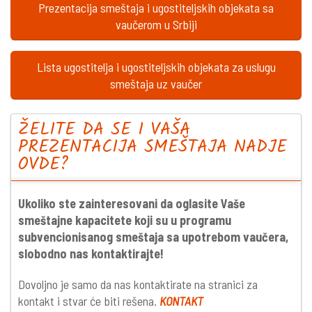
Prezentacija smeštaja i ugostiteljskih objekata sa
vaučerom u Srbiji
Lista ugostitelja i ugostiteljskih objekata za uslugu
smeštaja uz vaučer
ŽELITE DA SE I VAŠA
PREZENTACIJA SMEŠTAJA NADJE
OVDE?
Ukoliko ste zainteresovani da oglasite Vaše
smeštajne kapacitete koji su u programu
subvencionisanog smeštaja sa upotrebom vaučera,
slobodno nas kontaktirajte!
Dovoljno je samo da nas kontaktirate na stranici za
kontakt i stvar će biti rešena.
KONTAKT