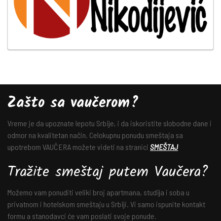
Zašto sa vaučerom?
Vreme je da upoznate lepotu Srbije, i da iskoristite slobodne dane i
odmor na kvalitetan način. Celokupnu ponudu smeštaja sa
upotrebom VAUČERA možete videti na stranici
SMEŠTAJ
Tražite smeštaj putem Vaučera?
Možemo vam ponuditi veliki broj apartmana, studija i soba u
privatnom i hotelskom smeštaju u Srbiji. Vi samo ispunite kontakt
formu a stanodavci će vam poslati svoje ponude.