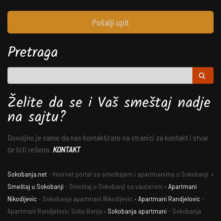
Pošalji upit
Pretraga
Želite da se i Vaš smeštaj nadje
na sajtu?
Dovoljno je samo da nas kontaktirate na stranici za kontakt i stvar
će biti rešena.
KONTAKT
Sokobanja.net
- Internet portal sa smeštajem i apartmanima u Sokobanji. •
Smeštaj u Sokobanji
- Smeštaj u Sokobanji sa vaučerom •
Apartmani
Nikodijevic
- Sokobanja apartmani Nikodijevic •
Apartmani Randjelovic
-
Apartmani Randjelovic Soko Banja •
Sokobanja apartmani
- Sokobanja