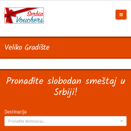
Veliko Gradište
Pronađite slobodan smeštaj u
Srbiji!
Destinacija
Pronađite destinaciju...