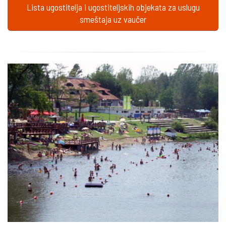
Lista ugostitelja i ugostiteljskih objekata za uslugu
smeštaja uz vaučer