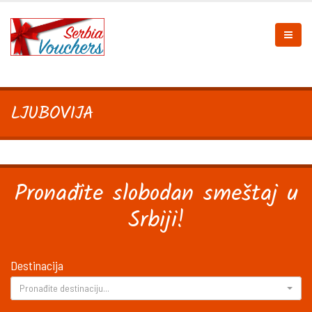
LJUBOVIJA
Pronađite slobodan smeštaj u
Srbiji!
Destinacija
Pronađite destinaciju...