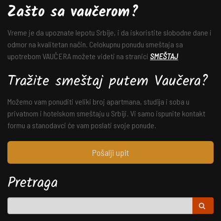
Zašto sa vaučerom?
Vreme je da upoznate lepotu Srbije, i da iskoristite slobodne dane i
odmor na kvalitetan način. Celokupnu ponudu smeštaja sa
upotrebom VAUČERA možete videti na stranici
SMEŠTAJ
Tražite smeštaj putem Vaučera?
Možemo vam ponuditi veliki broj apartmana, studija i soba u
privatnom i hotelskom smeštaju u Srbiji. Vi samo ispunite kontakt
formu a stanodavci će vam poslati svoje ponude.
Pošalji upit
Pretraga