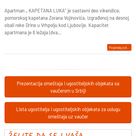
Apartman „ KAPETANA LUKA“ je sastavni deo vikendice,
pomorskog kapetana Zorana Vojinovića, izgrađenoj na desnoj
obali reke Drine u Vrhpolju kod Ljubovije. Kapacitet
apartmana je 6 ležaja (dva...
Pogledaj još...
Prezentacija smeštaja i ugostiteljskih objekata sa
vaučerom u Srbiji
Lista ugostitelja i ugostiteljskih objekata za uslugu
smeštaja uz vaučer