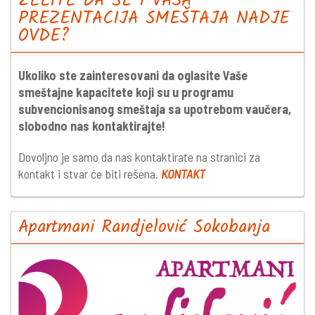
ŽELITE DA SE I VAŠA
PREZENTACIJA SMEŠTAJA NADJE
OVDE?
Ukoliko ste zainteresovani da oglasite Vaše
smeštajne kapacitete koji su u programu
subvencionisanog smeštaja sa upotrebom vaučera,
slobodno nas kontaktirajte!
Dovoljno je samo da nas kontaktirate na stranici za
kontakt i stvar će biti rešena.
KONTAKT
Apartmani Randjelović Sokobanja