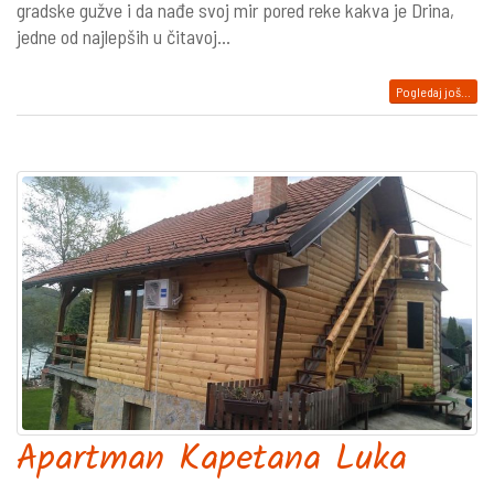
gradske gužve i da nađe svoj mir pored reke kakva je Drina,
jedne od najlepših u čitavoj...
Pogledaj još...
Apartman Kapetana Luka