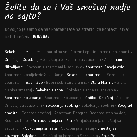
Želite da se i Vaš smeštaj nadje
na sajtu?
Dovoljno je samo da nas kontaktirate na stranici za kontakt i stvar
će biti rešena.
KONTAKT
Sokobanja.net
- Internet portal sa smeštajem i apartmanima u Sokobanji. •
Smeštaj u Sokobanji
- Smeštaj u Sokobanji sa vaučerom •
Apartmani
Nikodijevic
- Sokobanja apartmani Nikodijevic •
Apartmani Randjelovic
-
Apartmani Randjelovic Soko Banja •
Sokobanja apartmani
- Sokobanja
apartmani •
Babin Zub
- Babin Zub Stara planina •
Stara Planina
- Stara
planina smestaj •
Sokobanja sobe
- Sokobanja sobe za izdavanje •
Apartmani Sokobanja
- Apartmani Sokobanja •
Zlatibor Smeštaj
- Zlatibor
Smeštaj sa vaučerom •
Sokobanja Booking
- Sokobanja Booking •
Beograd
smeštaj
- Beograd smeštaj - Apartmani Beograd, Beograd stan na dan,
Beograd hoteli •
Vrnjačka banja smeštaj
- Vrnjačka banja smeštaj sa
vaučerom •
Sokobanja smeštaj
- Sokobanja smeštaj •
Smeštaj sa
bazenom Sokobanja
- Smeštaj sa bazenom Sokobanja •
Soko Banja