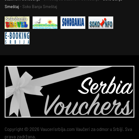
Smeštaj
- Soko Banja Smeštaj
Copyright © 2026 Vaucerisrbija.com Vaučeri za odmor u Srbiji. Sva
prava zadržana.