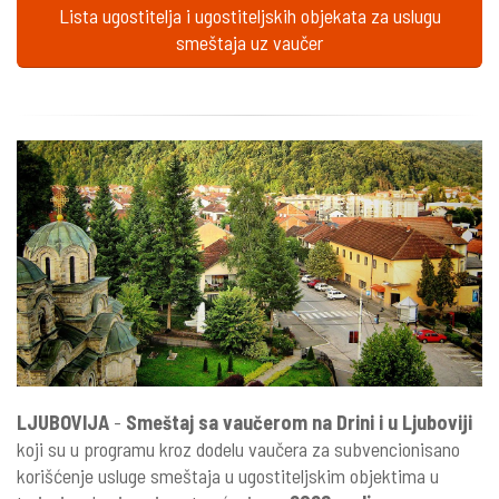
Lista ugostitelja i ugostiteljskih objekata za uslugu
smeštaja uz vaučer
LJUBOVIJA
-
Smeštaj sa vaučerom na Drini i u Ljuboviji
koji su u programu kroz dodelu vaučera za subvencionisano
korišćenje usluge smeštaja u ugostiteljskim objektima u