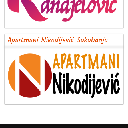
Apartmani Nikodijević Sokobanja