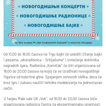
Od 13.00 do 18.00 časova na Trgu bajki će uslediti čitanje bajki
i pesama, „ekoradionica – Srbijašume“ i izvlačenje dobitnika
nagradnih igara. Radionica „Kamičak“ će biti organizovana od
18.00 do 20.00 časova na kojoj će se izrađivati novogodišnje
figurice od koloritne gline. Spajanjem osnovnih oblika, deca će
kroz igru i zabavu naučiti tehnike modelovanja na jednostavan
način.
U faojeu Male sale UK „Vuk“, od 16.00 do 20.00 časova biće
organizovana radionica Centra za eksperimentalnu umetnost.