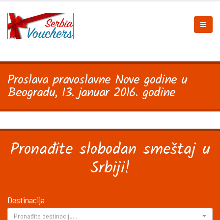
Proslava pravoslavne Nove godine u
Beogradu, 13. januar 2016. godine
Pronađite slobodan smeštaj u
Srbiji!
Destinacija
Pronađite destinaciju...