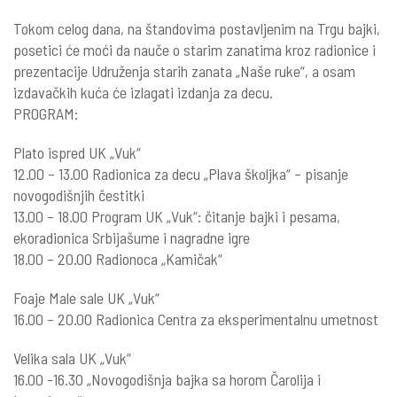
Tokom celog dana, na štandovima postavljenim na Trgu bajki,
posetici će moći da nauče o starim zanatima kroz radionice i
prezentacije Udruženja starih zanata „Naše ruke“, a osam
izdavačkih kuća će izlagati izdanja za decu.
PROGRAM:
Plato ispred UK „Vuk“
12.00 – 13.00 Radionica za decu „Plava školjka“ – pisanje
novogodišnjih čestitki
13.00 – 18.00 Program UK „Vuk“: čitanje bajki i pesama,
ekoradionica Srbijašume i nagradne igre
18.00 – 20.00 Radionoca „Kamičak“
Foaje Male sale UK „Vuk“
16.00 – 20.00 Radionica Centra za eksperimentalnu umetnost
Velika sala UK „Vuk“
16.00 -16.30 „Novogodišnja bajka sa horom Čarolija i