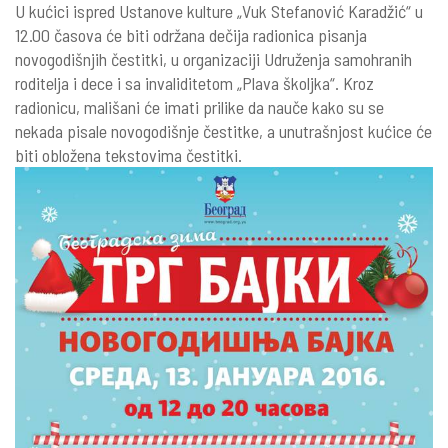
U kućici ispred Ustanove kulture „Vuk Stefanović Karadžić“ u
12.00 časova će biti održana dečija radionica pisanja
novogodišnjih čestitki, u organizaciji Udruženja samohranih
roditelja i dece i sa invaliditetom „Plava školjka“. Kroz
radionicu, mališani će imati prilike da nauče kako su se
nekada pisale novogodišnje čestitke, a unutrašnjost kućice će
biti obložena tekstovima čestitki.