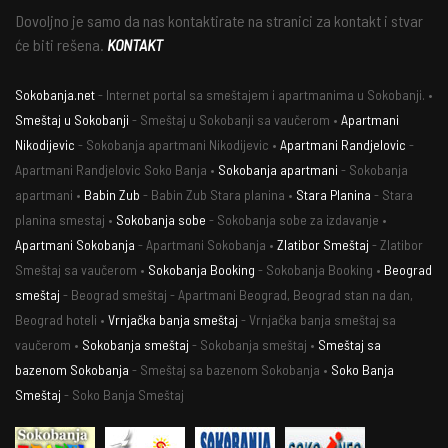
Dovoljno je samo da nas kontaktirate na stranici za kontakt i stvar
će biti rešena.
KONTAKT
Sokobanja.net
- Internet portal sa smeštajem i apartmanima u Sokobanji. •
Smeštaj u Sokobanji
- Smeštaj u Sokobanji sa vaučerom •
Apartmani
Nikodijevic
- Sokobanja apartmani Nikodijevic •
Apartmani Randjelovic
-
Apartmani Randjelovic Soko Banja •
Sokobanja apartmani
- Sokobanja
apartmani •
Babin Zub
- Babin Zub Stara planina •
Stara Planina
- Stara
planina smestaj •
Sokobanja sobe
- Sokobanja sobe za izdavanje •
Apartmani Sokobanja
- Apartmani Sokobanja •
Zlatibor Smeštaj
- Zlatibor
Smeštaj sa vaučerom •
Sokobanja Booking
- Sokobanja Booking •
Beograd
smeštaj
- Beograd smeštaj - Apartmani Beograd, Beograd stan na dan,
Beograd hoteli •
Vrnjačka banja smeštaj
- Vrnjačka banja smeštaj sa
vaučerom •
Sokobanja smeštaj
- Sokobanja smeštaj •
Smeštaj sa
bazenom Sokobanja
- Smeštaj sa bazenom Sokobanja •
Soko Banja
Smeštaj
- Soko Banja Smeštaj