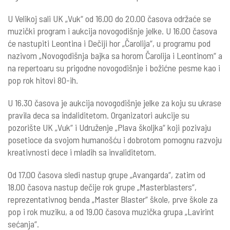
U Velikoj sali UK „Vuk“ od 16.00 do 20.00 časova održaće se
muzički program i aukcija novogodišnje jelke. U 16.00 časova
će nastupiti Leontina i Dečiji hor „Čarolija“, u programu pod
nazivom „Novogodišnja bajka sa horom Čarolija i Leontinom“ a
na repertoaru su prigodne novogodišnje i božićne pesme kao i
pop rok hitovi 80-ih.
U 16.30 časova je aukcija novogodišnje jelke za koju su ukrase
pravila deca sa indaliditetom. Organizatori aukcije su
pozorište UK „Vuk“ i Udruženje „Plava školjka“ koji pozivaju
posetioce da svojom humanošću i dobrotom pomognu razvoju
kreativnosti dece i mladih sa invaliditetom.
Od 17.00 časova sledi nastup grupe „Avangarda“, zatim od
18.00 časova nastup dečije rok grupe „Masterblasters“,
reprezentativnog benda „Master Blaster“ škole, prve škole za
pop i rok muziku, a od 19.00 časova muzička grupa „Lavirint
sećanja“.