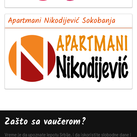
Apartmani Nikodijević Sokobanja
Zašto sa vaučerom?
Vreme je da upoznate lepotu Srbije, i da iskoristite slobodne dane i