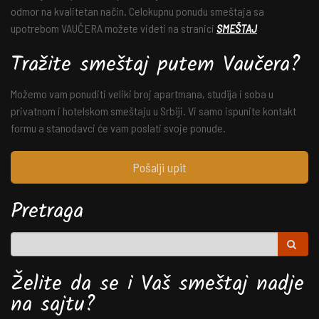
odmor na kvalitetan način. Celokupnu ponudu smeštaja sa
upotrebom VAUČERA možete videti na stranici
SMEŠTAJ
Tražite smeštaj putem Vaučera?
Možemo vam ponuditi veliki broj apartmana, studija i soba u
privatnom i hotelskom smeštaju u Srbiji. Vi samo ispunite kontakt
formu a stanodavci će vam poslati svoje ponude.
Pošalji upit
Pretraga
Želite da se i Vaš smeštaj nadje
na sajtu?