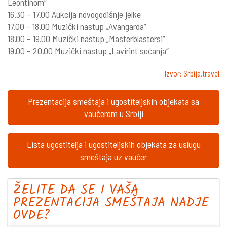
Leontinom“
16.30 – 17.00 Aukcija novogodišnje jelke
17.00 – 18.00 Muzički nastup „Avangarda”
18.00 – 19.00 Muzički nastup „Masterblastersi“
19.00 – 20.00 Muzički nastup „Lavirint sećanja“
Izvor: Srbija.travel
Prezentacija smeštaja i ugostiteljskih objekata sa
vaučerom u Srbiji
Lista ugostitelja i ugostiteljskih objekata za uslugu
smeštaja uz vaučer
ŽELITE DA SE I VAŠA
PREZENTACIJA SMEŠTAJA NADJE
OVDE?