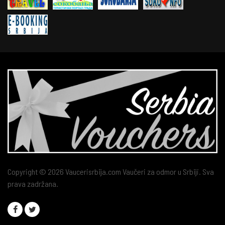
Copyright © 2026 Vaucerisrbija.com Vaučeri za odmor u Srbiji. Sva
prava zadržana.