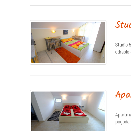
Stu
Studio 
odrasle
Apa
Apartma
pogodan