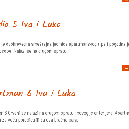
dio 5 Iva i Luka
5 je dvokrevetna smeštajna jedinica apartmanskog tipa i pogodna j
 osobe. Nalazi se na drugom spratu.
Pogl
rtman 6 Iva i Luka
n 6 Crveni se nalazi na drugom spratu i novog je enterijera. Apartm
 za veću porodicu ili za dva bračna para.