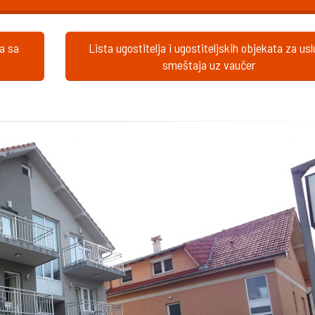
ta sa
Lista ugostitelja i ugostiteljskih objekata za us
smeštaja uz vaučer