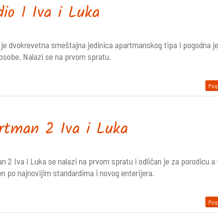
dio 1 Iva i Luka
1 je dvokrevetna smeštajna jedinica apartmanskog tipa i pogodna j
 osobe. Nalazi se na prvom spratu.
Pogl
rtman 2 Iva i Luka
n 2 Iva i Luka se nalazi na prvom spratu i odličan je za porodicu a
en po najnovijim standardima i novog enterijera.
Pogl