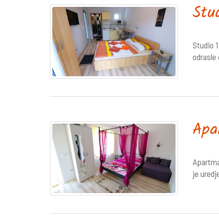
Stu
Studio 
odrasle
Apa
Apartma
je uredj