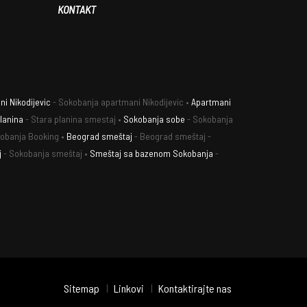
KONTAKT
i Nikodijevic
- Sokobanja apartmani Nikodijevic •
Apartmani
lanina
- Stara planina smestaj •
Sokobanja sobe
- Sokobanja
obanja Booking •
Beograd smeštaj
- Beograd smeštaj -
j
- Sokobanja smeštaj •
Smeštaj sa bazenom Sokobanja
-
Sitemap
Linkovi
Kontaktirajte nas