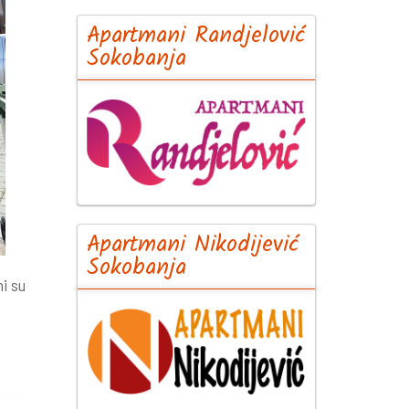
Apartmani Randjelović
Sokobanja
Apartmani Nikodijević
Sokobanja
ni su