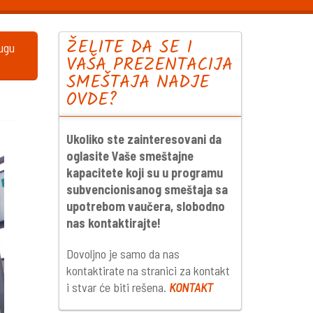
ŽELITE DA SE I
lugu
VAŠA PREZENTACIJA
SMEŠTAJA NADJE
OVDE?
Ukoliko ste zainteresovani da
oglasite Vaše smeštajne
kapacitete koji su u programu
subvencionisanog smeštaja sa
upotrebom vaučera, slobodno
nas kontaktirajte!
Dovoljno je samo da nas
kontaktirate na stranici za kontakt
i stvar će biti rešena.
KONTAKT