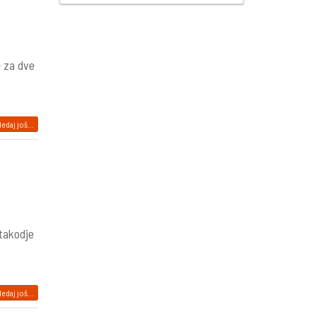
e za dve
edaj još...
 takodje
edaj još...