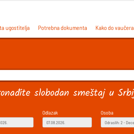
ta ugostitelja
Potrebna dokumenta
Kako do vaučera
ronađite slobodan smeštaj u Srbij
Odlazak
Osoba