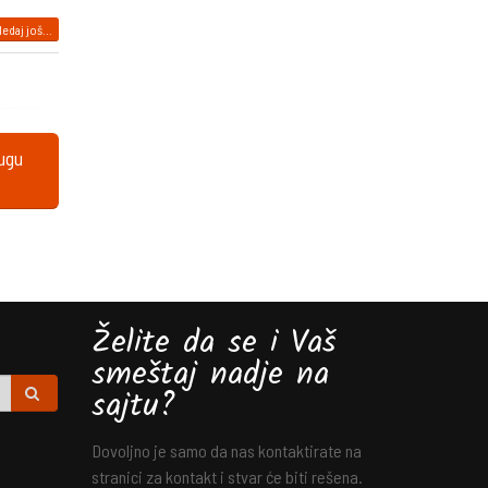
edaj još...
lugu
Želite da se i Vaš
smeštaj nadje na
sajtu?
Dovoljno je samo da nas kontaktirate na
stranici za kontakt i stvar će biti rešena.