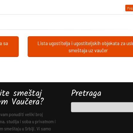
Pogl
ta sa
Lista ugostitelja i ugostiteljskih objekata za us
smeštaja uz vaučer
ite smeštaj
Pretraga
em Vaučera?
am ponuditi veliki broj
a, studija i soba u privatnom i
m smeštaju u Srbiji. Vi samo