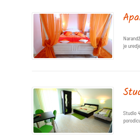
Apa
Narandž
je uredj
Stu
Studio 4
porodic