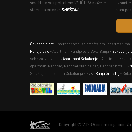
smeštaja sa upotrebom VAUČERA možete
ispunite
videti na stranici
SMEŠTAJ
vam posl
Sokobanja.net
- Internet portal sa smeštajem i apartmanima u
Randjelovic
- Apartmani Randjelovic Soko Banja •
Sokobanja 
sobe za izdavanje •
Apartmani Sokobanja
- Apartmani Sokoba
Apartmani Beograd, Beograd stan na dan, Beograd hoteli •
Vr
Smeštaj sa bazenom Sokobanja •
Soko Banja Smeštaj
- Soko
Copyright © 2026 Vaucerisrbija.com Vauč