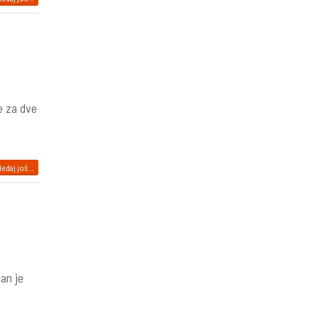
e za dve
edaj još...
an je