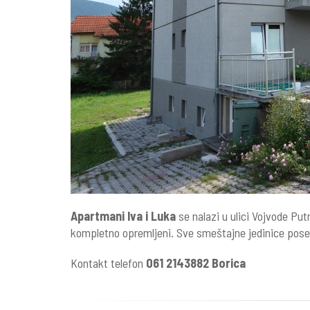
Apartmani Iva i Luka
se nalazi u ulici Vojvode Pu
kompletno opremljeni. Sve smeštajne jedinice posedu
Kontakt telefon
061 2143882 Borica