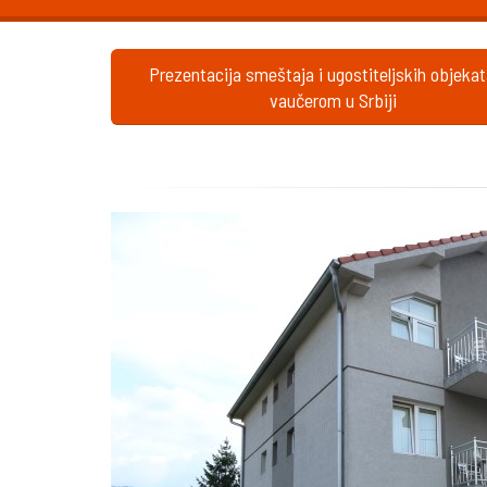
Prezentacija smeštaja i ugostiteljskih objeka
vaučerom u Srbiji