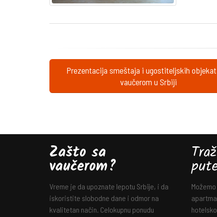
Prezentacija smeštaja i ugostiteljskih objeka
vaučerom u Srbiji
Zašto sa
Traž
vaučerom?
put
Vreme je da upoznate lepotu Srbije, i da
Možemo v
iskoristite slobodne dane i odmor na
apartman
kvalitetan način. Celokupnu ponudu
hotelsko