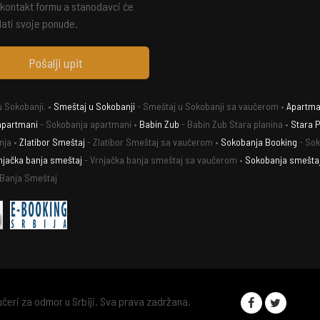
 kontakt formu a stanodavci će
ati svoje ponude.
Pošalji upit
 Sokobanji. •
Smeštaj u Sokobanji
- Smeštaj u Sokobanji sa vaučerom •
Apartman
apartmani
- Sokobanja apartmani •
Babin Zub
- Babin Zub Stara planina •
Stara P
nja •
Zlatibor Smeštaj
- Zlatibor Smeštaj sa vaučerom •
Sokobanja Booking
- Sok
njačka banja smeštaj
- Vrnjačka banja smeštaj sa vaučerom •
Sokobanja smešta
 Banja Smeštaj
eri za odmor u Srbiji. Sva prava zadržana.