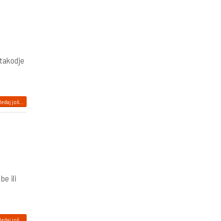
 takodje
edaj još...
be ili
edaj još...