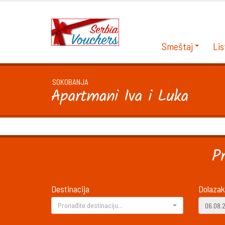
Smeštaj
Lis
SOKOBANJA
Apartmani Iva i Luka
P
Destinacija
Dolazak
Pronađite destinaciju...