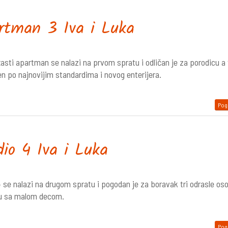
rtman 3 Iva i Luka
asti apartman se nalazi na prvom spratu i odličan je za porodicu a
en po najnovijim standardima i novog enterijera.
Pogl
dio 4 Iva i Luka
 se nalazi na drugom spratu i pogodan je za boravak tri odrasle oso
u sa malom decom.
Pogl