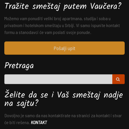
Tražite smeštaj putem Vaučera?
Možemo vam ponuditi veliki broj apartmana, studija i soba u
privatnom i hotelskom smeštaju u Srbiji. Vi samo ispunite kontakt
formu a stanodavci će vam poslati svoje ponude.
Pošalji upit
Pretraga
Želite da se i Vaš smeštaj nadje
na sajtu?
Dovoljno je samo da nas kontaktirate na stranici za kontakt i stvar
će biti rešena.
KONTAKT