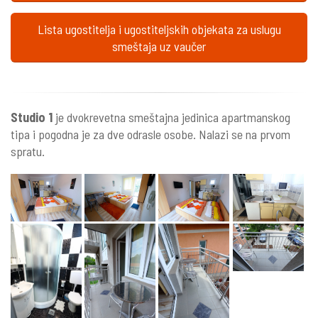
Lista ugostitelja i ugostiteljskih objekata za uslugu
smeštaja uz vaučer
Studio 1
je dvokrevetna smeštajna jedinica apartmanskog
tipa i pogodna je za dve odrasle osobe. Nalazi se na prvom
spratu.