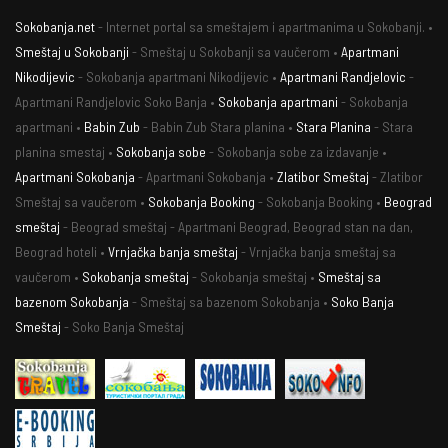
Sokobanja.net
- Internet portal sa smeštajem i apartmanima u Sokobanji. •
Smeštaj u Sokobanji
- Smeštaj u Sokobanji sa vaučerom •
Apartmani
Nikodijevic
- Sokobanja apartmani Nikodijevic •
Apartmani Randjelovic
-
Apartmani Randjelovic Soko Banja •
Sokobanja apartmani
- Sokobanja
apartmani •
Babin Zub
- Babin Zub Stara planina •
Stara Planina
- Stara
planina smestaj •
Sokobanja sobe
- Sokobanja sobe za izdavanje •
Apartmani Sokobanja
- Apartmani Sokobanja •
Zlatibor Smeštaj
- Zlatibor
Smeštaj sa vaučerom •
Sokobanja Booking
- Sokobanja Booking •
Beograd
smeštaj
- Beograd smeštaj - Apartmani Beograd, Beograd stan na dan,
Beograd hoteli •
Vrnjačka banja smeštaj
- Vrnjačka banja smeštaj sa
vaučerom •
Sokobanja smeštaj
- Sokobanja smeštaj •
Smeštaj sa
bazenom Sokobanja
- Smeštaj sa bazenom Sokobanja •
Soko Banja
Smeštaj
- Soko Banja Smeštaj