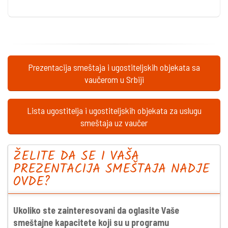
Prezentacija smeštaja i ugostiteljskih objekata sa
vaučerom u Srbiji
Lista ugostitelja i ugostiteljskih objekata za uslugu
smeštaja uz vaučer
ŽELITE DA SE I VAŠA
PREZENTACIJA SMEŠTAJA NADJE
OVDE?
Ukoliko ste zainteresovani da oglasite Vaše
smeštajne kapacitete koji su u programu