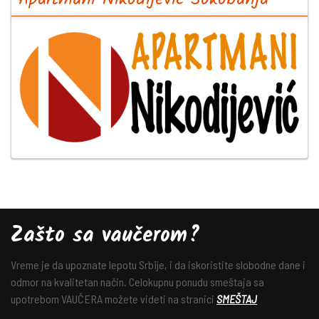
Zašto sa vaučerom?
Vreme je da upoznate lepotu Srbije, i da iskoristite slobodne dane i
odmor na kvalitetan način. Celokupnu ponudu smeštaja sa
upotrebom VAUČERA možete videti na stranici
SMEŠTAJ