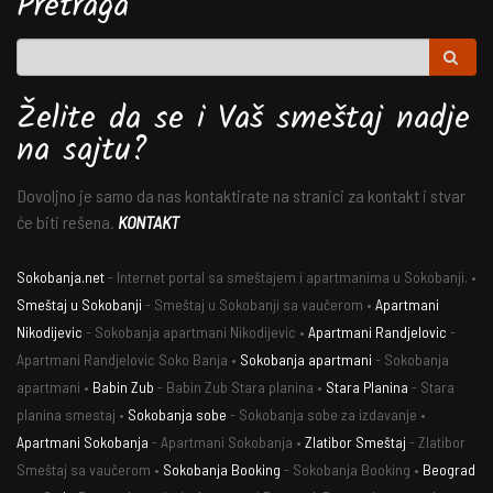
Pretraga
Želite da se i Vaš smeštaj nadje
na sajtu?
Dovoljno je samo da nas kontaktirate na stranici za kontakt i stvar
će biti rešena.
KONTAKT
Sokobanja.net
- Internet portal sa smeštajem i apartmanima u Sokobanji. •
Smeštaj u Sokobanji
- Smeštaj u Sokobanji sa vaučerom •
Apartmani
Nikodijevic
- Sokobanja apartmani Nikodijevic •
Apartmani Randjelovic
-
Apartmani Randjelovic Soko Banja •
Sokobanja apartmani
- Sokobanja
apartmani •
Babin Zub
- Babin Zub Stara planina •
Stara Planina
- Stara
planina smestaj •
Sokobanja sobe
- Sokobanja sobe za izdavanje •
Apartmani Sokobanja
- Apartmani Sokobanja •
Zlatibor Smeštaj
- Zlatibor
Smeštaj sa vaučerom •
Sokobanja Booking
- Sokobanja Booking •
Beograd