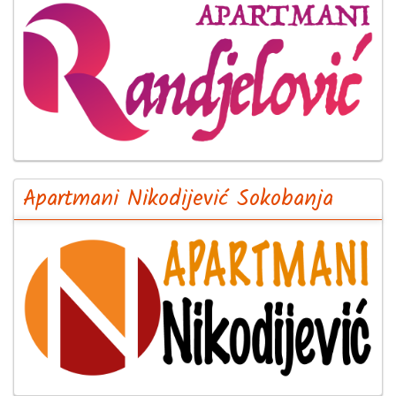
Apartmani Nikodijević Sokobanja