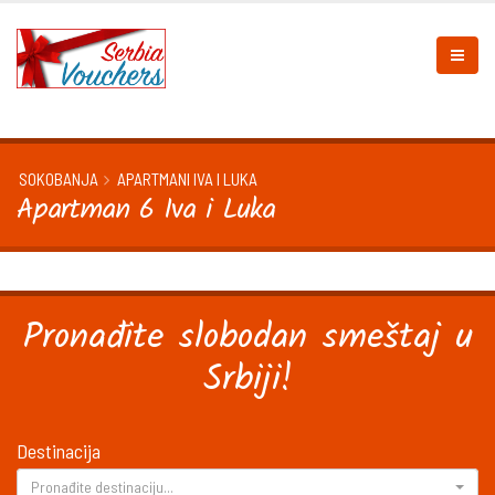
SOKOBANJA
APARTMANI IVA I LUKA
Apartman 6 Iva i Luka
Pronađite slobodan smeštaj u
Srbiji!
Destinacija
Pronađite destinaciju...