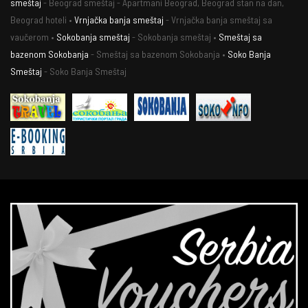
smeštaj
- Beograd smeštaj - Apartmani Beograd, Beograd stan na dan,
Beograd hoteli •
Vrnjačka banja smeštaj
- Vrnjačka banja smeštaj sa
vaučerom •
Sokobanja smeštaj
- Sokobanja smeštaj •
Smeštaj sa
bazenom Sokobanja
- Smeštaj sa bazenom Sokobanja •
Soko Banja
Smeštaj
- Soko Banja Smeštaj