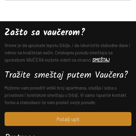
Zašto sa vaučerom?
Vreme je da upoznate lepotu Srbije, i da iskoristite slobodne dane i
odmor na kvalitetan način. Celokupnu ponudu smeštaja sa
upotrebom VAUČERA možete videti na stranici
SMEŠTAJ
Tražite smeštaj putem Vaučera?
Možemo vam ponuditi veliki broj apartmana, studija i soba u
privatnom i hotelskom smeštaju u Srbiji. Vi samo ispunite kontakt
formu a stanodavci će vam poslati svoje ponude.
Pošalji upit