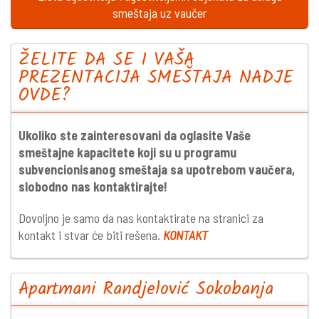
smeštaja uz vaučer
ŽELITE DA SE I VAŠA
PREZENTACIJA SMEŠTAJA NADJE
OVDE?
Ukoliko ste zainteresovani da oglasite Vaše
smeštajne kapacitete koji su u programu
subvencionisanog smeštaja sa upotrebom vaučera,
slobodno nas kontaktirajte!
Dovoljno je samo da nas kontaktirate na stranici za
kontakt i stvar će biti rešena.
KONTAKT
Apartmani Randjelović Sokobanja