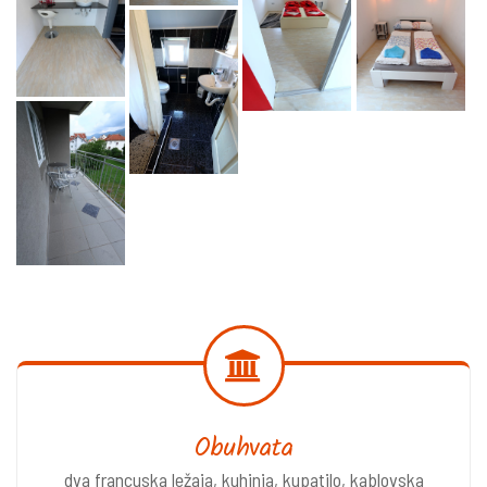
Obuhvata
dva francuska ležaja, kuhinja, kupatilo, kablovska