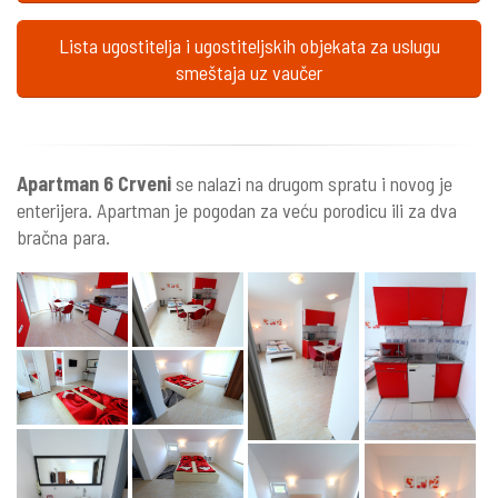
Lista ugostitelja i ugostiteljskih objekata za uslugu
smeštaja uz vaučer
Apartman 6 Crveni
se nalazi na drugom spratu i novog je
enterijera. Apartman je pogodan za veću porodicu ili za dva
bračna para.