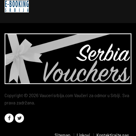
Copyright © 2026 Vaucerisrbija.com Vaučeri za odmor u Srbiji. Sva
prava zadržana.
Sitemap
Linkovi
Kontaktirajte nas