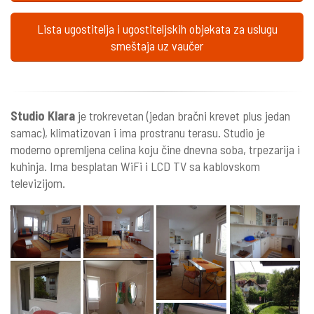
Lista ugostitelja i ugostiteljskih objekata za uslugu
smeštaja uz vaučer
Studio Klara
je trokrevetan (jedan bračni krevet plus jedan
samac), klimatizovan i ima prostranu terasu. Studio je
moderno opremljena celina koju čine dnevna soba, trpezarija i
kuhinja. Ima besplatan WiFi i LCD TV sa kablovskom
televizijom.