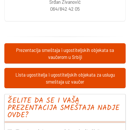
Srđan Živanović
064/842 42 05
Prezentacija smeštaja i ugostiteljskih objekata sa
vaučerom u Srbiji
Lista ugostitelja i ugostiteljskih objekata za uslugu
smeštaja uz vaučer
ŽELITE DA SE I VAŠA
PREZENTACIJA SMEŠTAJA NADJE
OVDE?