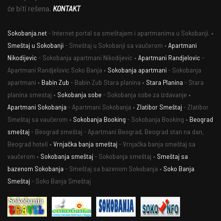
će biti rešena.
KONTAKT
Sokobanja.net
- Internet portal sa smeštajem i apartmanima u Sokobanji. •
Smeštaj u Sokobanji
- Smeštaj u Sokobanji sa vaučerom •
Apartmani
Nikodijevic
- Sokobanja apartmani Nikodijevic •
Apartmani Randjelovic
-
Apartmani Randjelovic Soko Banja •
Sokobanja apartmani
- Sokobanja
apartmani •
Babin Zub
- Babin Zub Stara planina •
Stara Planina
- Stara
planina smestaj •
Sokobanja sobe
- Sokobanja sobe za izdavanje •
Apartmani Sokobanja
- Apartmani Sokobanja •
Zlatibor Smeštaj
- Zlatibor
Smeštaj sa vaučerom •
Sokobanja Booking
- Sokobanja Booking •
Beograd
smeštaj
- Beograd smeštaj - Apartmani Beograd, Beograd stan na dan,
Beograd hoteli •
Vrnjačka banja smeštaj
- Vrnjačka banja smeštaj sa
vaučerom •
Sokobanja smeštaj
- Sokobanja smeštaj •
Smeštaj sa
bazenom Sokobanja
- Smeštaj sa bazenom Sokobanja •
Soko Banja
Smeštaj
- Soko Banja Smeštaj