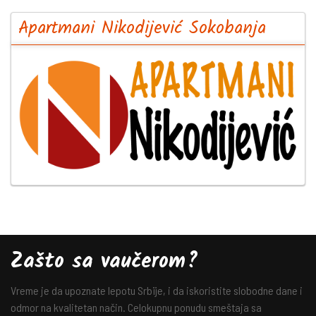
Apartmani Nikodijević Sokobanja
Zašto sa vaučerom?
Vreme je da upoznate lepotu Srbije, i da iskoristite slobodne dane i
odmor na kvalitetan način. Celokupnu ponudu smeštaja sa