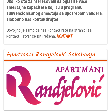
Ukoliko ste zainteresovani da oglasite Vaše
smeštajne kapacitete koji su u programu
subvencionisanog smeštaja sa upotrebom vaučera,
slobodno nas kontaktirajte!
Dovoljno je samo da nas kontaktirate na stranici za
kontakt i stvar će biti rešena.
KONTAKT
Apartmani Randjelović Sokobanja