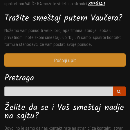
upotrebom VAUČERA možete videti na stranici
SMEŠTAJ
Tražite smeštaj putem Vaučera?
Možemo vam ponuditi veliki broj apartmana, studija i soba u
privatnom i hotelskom smeštaju u Srbiji. Vi samo ispunite kontakt
formu a stanodavci će vam poslati svoje ponude.
Pošalji upit
Pretraga
Želite da se i Vaš smeštaj nadje
na sajtu?
Dovoljno je samo da nas kontaktirate na stranici za kontakt i stvar