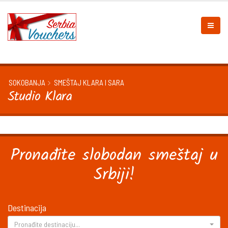
SOKOBANJA
SMEŠTAJ KLARA I SARA
Studio Klara
Pronađite slobodan smeštaj u
Srbiji!
Destinacija
Pronađite destinaciju...