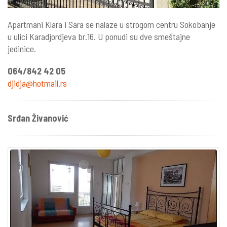
Apartmani Klara i Sara se nalaze u strogom centru Sokobanje
u ulici Karadjordjeva br.16. U ponudi su dve smeštajne
jedinice.
064/842 42 05
djidja@hotmail.rs
Srđan Živanović