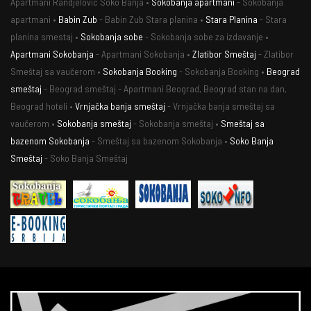
Apartmani Randjelovic Soko Banja •
Sokobanja apartmani
- Sokobanja
apartmani •
Babin Zub
- Babin Zub Stara planina •
Stara Planina
- Stara
planina smestaj •
Sokobanja sobe
- Sokobanja sobe za izdavanje •
Apartmani Sokobanja
- Apartmani Sokobanja •
Zlatibor Smeštaj
- Zlatibor
Smeštaj sa vaučerom •
Sokobanja Booking
- Sokobanja Booking •
Beograd
smeštaj
- Beograd smeštaj - Apartmani Beograd, Beograd stan na dan,
Beograd hoteli •
Vrnjačka banja smeštaj
- Vrnjačka banja smeštaj sa
vaučerom •
Sokobanja smeštaj
- Sokobanja smeštaj •
Smeštaj sa
bazenom Sokobanja
- Smeštaj sa bazenom Sokobanja •
Soko Banja
Smeštaj
- Soko Banja Smeštaj