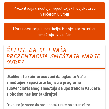
Prezentacija smeštaja i ugostiteljskih objekata sa
vaučerom u Srbiji
Lista ugostitelja i ugostiteljskih objekata za uslugu
smeštaja uz vaučer
ŽELITE DA SE I VAŠA
PREZENTACIJA SMEŠTAJA NADJE
OVDE?
Ukoliko ste zainteresovani da oglasite Vaše
smeštajne kapacitete koji su u programu
subvencionisanog smeštaja sa upotrebom vaučera,
slobodno nas kontaktirajte!
Dovoljno je samo da nas kontaktirate na stranici za