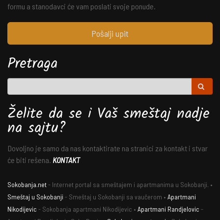
formu a stanodavci će vam poslati svoje ponude.
Pošalji upit
Pretraga
Želite da se i Vaš smeštaj nadje
na sajtu?
Dovoljno je samo da nas kontaktirate na stranici za kontakt i stvar
će biti rešena.
KONTAKT
Sokobanja.net
- Internet portal sa smeštajem i apartmanima u Sokobanji. •
Smeštaj u Sokobanji
- Smeštaj u Sokobanji sa vaučerom •
Apartmani
Nikodijevic
- Sokobanja apartmani Nikodijevic •
Apartmani Randjelovic
-