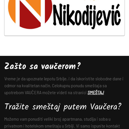
Zašto sa vaučerom?
Vreme je da upoznate lepotu Srbije, i da iskoristite slobodne dane i
odmor na kvalitetan način. Celokupnu ponudu smeštaja sa
upotrebom VAUČERA možete videti na stranici
SMEŠTAJ
Tražite smeštaj putem Vaučera?
Možemo vam ponuditi veliki broj apartmana, studija i soba u
privatnom i hotelskom smeštaju u Srbiji. Vi samo ispunite kontakt