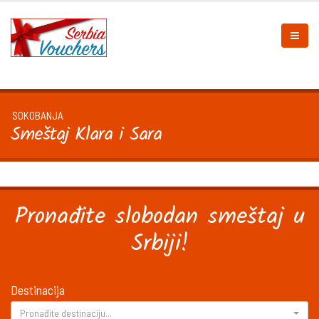
SOKOBANJA
Smeštaj Klara i Sara
Pronađite slobodan smeštaj u
Srbiji!
Destinacija
Pronađite destinaciju...