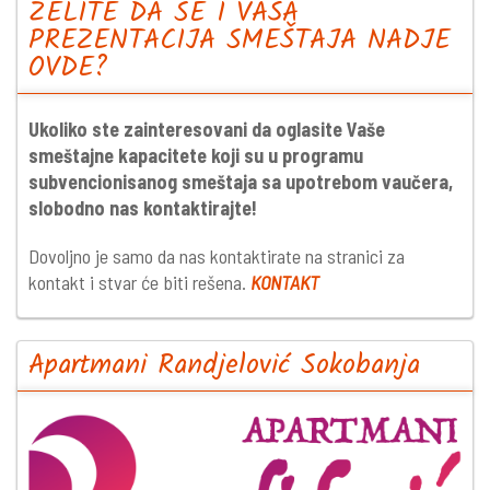
ŽELITE DA SE I VAŠA
PREZENTACIJA SMEŠTAJA NADJE
OVDE?
Ukoliko ste zainteresovani da oglasite Vaše
smeštajne kapacitete koji su u programu
subvencionisanog smeštaja sa upotrebom vaučera,
slobodno nas kontaktirajte!
Dovoljno je samo da nas kontaktirate na stranici za
kontakt i stvar će biti rešena.
KONTAKT
Apartmani Randjelović Sokobanja