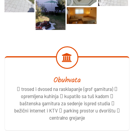
Obuhvata
 trosed i dvosed na rasklapanje (grof garnitura) 
opremljena kuhinja  kupatilo sa tuš kadom 
baštenska garnitura za sedenje ispred studia 
bežični internet i KTV  parking prostor u dvorištu 
centralno grejanje