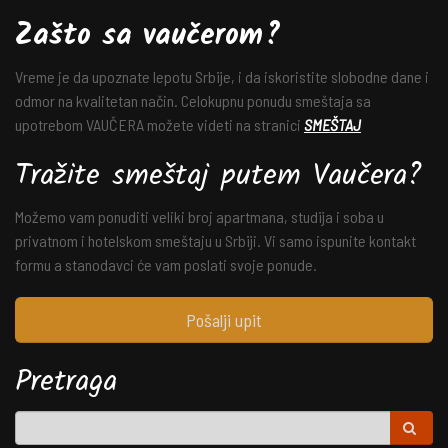
Zašto sa vaučerom?
Vreme je da upoznate lepotu Srbije, i da iskoristite slobodne dane i
odmor na kvalitetan način. Celokupnu ponudu smeštaja sa
upotrebom VAUČERA možete videti na stranici
SMEŠTAJ
Tražite smeštaj putem Vaučera?
Možemo vam ponuditi veliki broj apartmana, studija i soba u
privatnom i hotelskom smeštaju u Srbiji. Vi samo ispunite kontakt
formu a stanodavci će vam poslati svoje ponude.
Pošalji upit
Pretraga