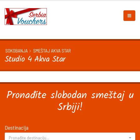
SOKOBANJA
SMEŠTAJ AKVA STAR
Studio 4 Akva Star
Pronađite slobodan smeštaj u
Srbiji!
Destinacija
Pronađite destinaciju...