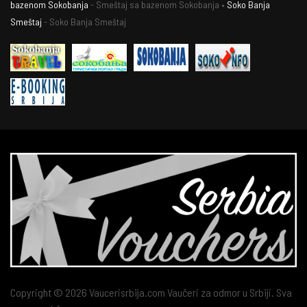
bazenom Sokobanja
- Smeštaj sa bazenom Sokobanja •
Soko Banja
Smeštaj
- Soko Banja Smeštaj
Copyright © 2026 Vaucerisrbija.com Vaučeri za odmor u Srbiji. Sva