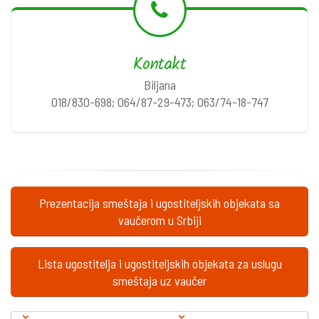
Kontakt
Biljana
018/830-698; 064/87-29-473; 063/74-18-747
Prezentacija smeštaja i ugostiteljskih objekata sa
vaučerom u Srbiji
Lista ugostitelja i ugostiteljskih objekata za uslugu
smeštaja uz vaučer