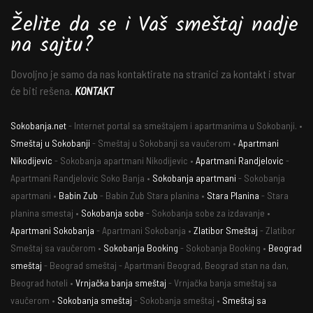
Želite da se i Vaš smeštaj nadje
na sajtu?
Dovoljno je samo da nas kontaktirate na stranici za kontakt i stvar
će biti rešena.
KONTAKT
Sokobanja.net
- Internet portal sa smeštajem i apartmanima u Sokobanji. •
Smeštaj u Sokobanji
- Smeštaj u Sokobanji sa vaučerom •
Apartmani
Nikodijevic
- Sokobanja apartmani Nikodijevic •
Apartmani Randjelovic
-
Apartmani Randjelovic Soko Banja •
Sokobanja apartmani
- Sokobanja
apartmani •
Babin Zub
- Babin Zub Stara planina •
Stara Planina
- Stara
planina smestaj •
Sokobanja sobe
- Sokobanja sobe za izdavanje •
Apartmani Sokobanja
- Apartmani Sokobanja •
Zlatibor Smeštaj
- Zlatibor
Smeštaj sa vaučerom •
Sokobanja Booking
- Sokobanja Booking •
Beograd
smeštaj
- Beograd smeštaj - Apartmani Beograd, Beograd stan na dan,
Beograd hoteli •
Vrnjačka banja smeštaj
- Vrnjačka banja smeštaj sa
vaučerom •
Sokobanja smeštaj
- Sokobanja smeštaj •
Smeštaj sa