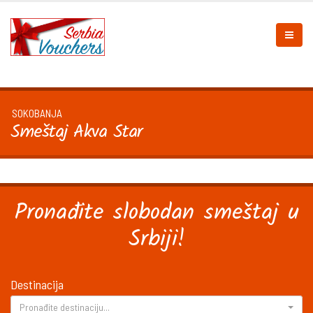
SOKOBANJA
Smeštaj Akva Star
Pronađite slobodan smeštaj u
Srbiji!
Destinacija
Pronađite destinaciju...