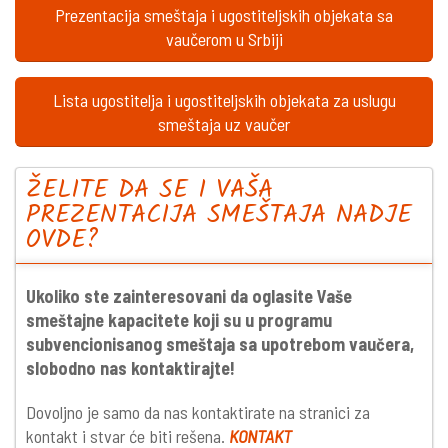
Prezentacija smeštaja i ugostiteljskih objekata sa
vaučerom u Srbiji
Lista ugostitelja i ugostiteljskih objekata za uslugu
smeštaja uz vaučer
ŽELITE DA SE I VAŠA
PREZENTACIJA SMEŠTAJA NADJE
OVDE?
Ukoliko ste zainteresovani da oglasite Vaše
smeštajne kapacitete koji su u programu
subvencionisanog smeštaja sa upotrebom vaučera,
slobodno nas kontaktirajte!
Dovoljno je samo da nas kontaktirate na stranici za
kontakt i stvar će biti rešena.
KONTAKT