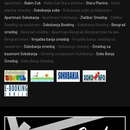
apartmani •
Babin Zub
- Babin Zub Stara planina •
Stara Planina
- Stara
planina smestaj •
Sokobanja sobe
- Sokobanja sobe za izdavanje •
Apartmani Sokobanja
- Apartmani Sokobanja •
Zlatibor Smeštaj
- Zlatibor
Smeštaj sa vaučerom •
Sokobanja Booking
- Sokobanja Booking •
Beograd
smeštaj
- Beograd smeštaj - Apartmani Beograd, Beograd stan na dan,
Beograd hoteli •
Vrnjačka banja smeštaj
- Vrnjačka banja smeštaj sa
vaučerom •
Sokobanja smeštaj
- Sokobanja smeštaj •
Smeštaj sa
bazenom Sokobanja
- Smeštaj sa bazenom Sokobanja •
Soko Banja
Smeštaj
- Soko Banja Smeštaj