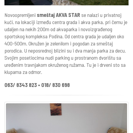
Novoopremljeni
smeštaj AKVA STAR
se nalazi u privatnoj
kući, na lokaciji između centra grada i akva parka, pri čemu je
udaljen na nekih 200m od akvaparka i novoizgrađenog
sportskog kompleksa Podina. Od centra grada je udaljen oko
400-500m. Okružen je zelenilom i pogodan za smeštaj
porodica. U neposrednoj blizini su i dva manja parka za decu.
Svojim posetiocima nudi parking u prostranom dvorištu sa
uređenim travnjakom okruženog ružama. Tu je i drveni sto sa
klupama za odmor.
063/ 8343 823 • 018/ 830 698