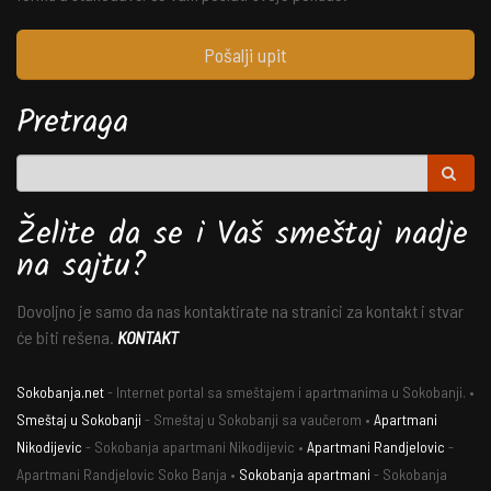
Pošalji upit
Pretraga
Želite da se i Vaš smeštaj nadje
na sajtu?
Dovoljno je samo da nas kontaktirate na stranici za kontakt i stvar
će biti rešena.
KONTAKT
Sokobanja.net
- Internet portal sa smeštajem i apartmanima u Sokobanji. •
Smeštaj u Sokobanji
- Smeštaj u Sokobanji sa vaučerom •
Apartmani
Nikodijevic
- Sokobanja apartmani Nikodijevic •
Apartmani Randjelovic
-
Apartmani Randjelovic Soko Banja •
Sokobanja apartmani
- Sokobanja