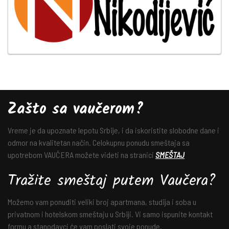
Zašto sa vaučerom?
Vreme je da upoznate lepotu Srbije, i da iskoristite slobodne dane i
odmor na kvalitetan način. Celokupnu ponudu smeštaja sa
upotrebom VAUČERA možete videti na stranici
SMEŠTAJ
Tražite smeštaj putem Vaučera?
Možemo vam ponuditi veliki broj apartmana, studija i soba u
privatnom i hotelskom smeštaju u Srbiji. Vi samo ispunite kontakt
formu a stanodavci će vam poslati svoje ponude.