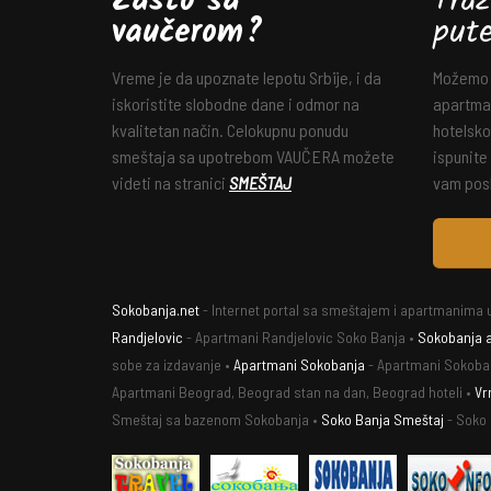
Zašto sa
Traž
vaučerom?
put
Vreme je da upoznate lepotu Srbije, i da
Možemo v
iskoristite slobodne dane i odmor na
apartman
kvalitetan način. Celokupnu ponudu
hotelsko
smeštaja sa upotrebom VAUČERA možete
ispunite
videti na stranici
SMEŠTAJ
vam posl
Sokobanja.net
- Internet portal sa smeštajem i apartmanima u
Randjelovic
- Apartmani Randjelovic Soko Banja •
Sokobanja 
sobe za izdavanje •
Apartmani Sokobanja
- Apartmani Sokoba
Apartmani Beograd, Beograd stan na dan, Beograd hoteli •
Vr
Smeštaj sa bazenom Sokobanja •
Soko Banja Smeštaj
- Soko