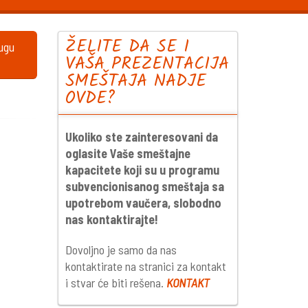
ŽELITE DA SE I
lugu
VAŠA PREZENTACIJA
SMEŠTAJA NADJE
OVDE?
Ukoliko ste zainteresovani da
oglasite Vaše smeštajne
kapacitete koji su u programu
subvencionisanog smeštaja sa
upotrebom vaučera, slobodno
nas kontaktirajte!
Dovoljno je samo da nas
kontaktirate na stranici za kontakt
i stvar će biti rešena.
KONTAKT