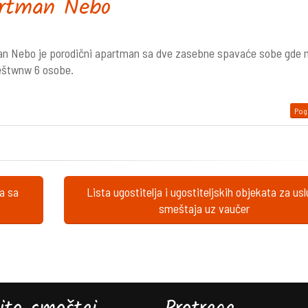
rtman Nebo
n Nebo je porodični apartman sa dve zasebne spavaće sobe gde
eštwnw 6 osobe.
Pogl
ta sa
Lista ugostitelja i ugostiteljskih objekata za us
smeštaja uz vaučer