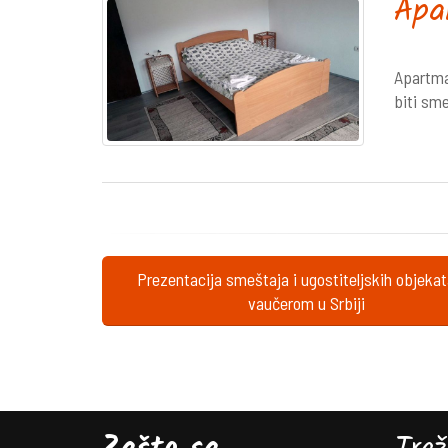
Apa
Apartma
biti sm
Prezentacija smeštaja i ugostiteljskih objeka
vaučerom u Srbiji