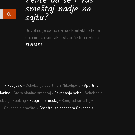
Želite da se i Vaš
smeštaj nadje na
sajtu?
Dovoljno je samo da nas kontaktirate na
stranici za kontakt i stvar će biti rešena.
KONTAKT
i Nikodijevic
- Sokobanja apartmani Nikodijevic •
Apartmani
lanina
- Stara planina smestaj •
Sokobanja sobe
- Sokobanja
obanja Booking •
Beograd smeštaj
- Beograd smeštaj -
j
- Sokobanja smeštaj •
Smeštaj sa bazenom Sokobanja
-