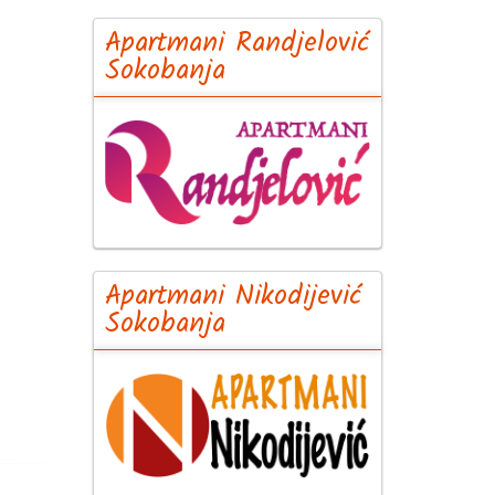
Apartmani Randjelović
Sokobanja
Apartmani Nikodijević
Sokobanja