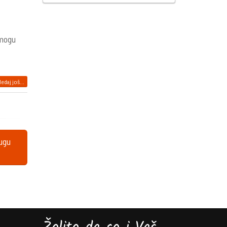
 mogu
edaj još...
lugu