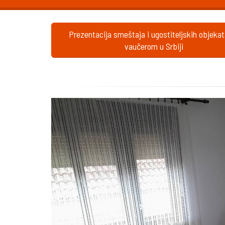
Prezentacija smeštaja i ugostiteljskih objeka
vaučerom u Srbiji