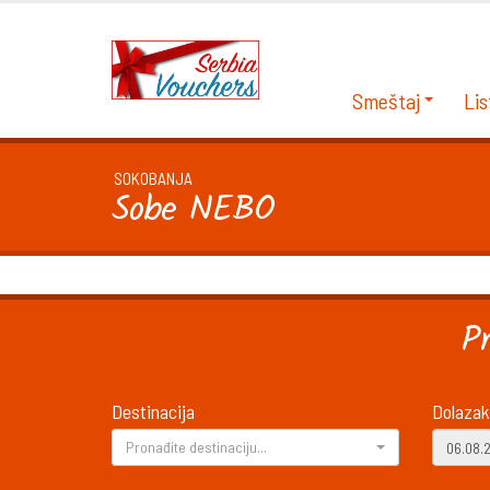
Smeštaj
Lis
SOKOBANJA
Sobe NEBO
P
Destinacija
Dolazak
Pronađite destinaciju...