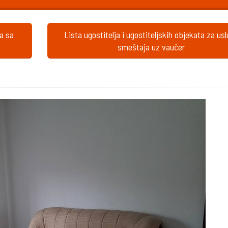
ta sa
Lista ugostitelja i ugostiteljskih objekata za us
smeštaja uz vaučer