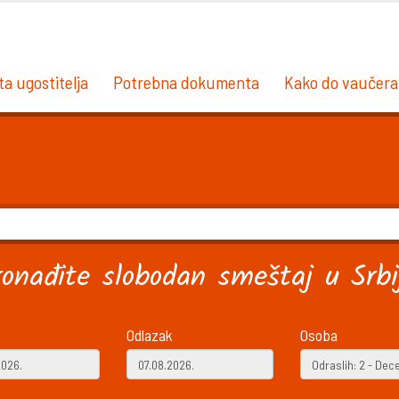
ta ugostitelja
Potrebna dokumenta
Kako do vaučera
ronađite slobodan smeštaj u Srbij
Odlazak
Osoba