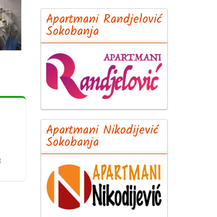
Apartmani Randjelović
Sokobanja
Apartmani Nikodijević
Sokobanja
8