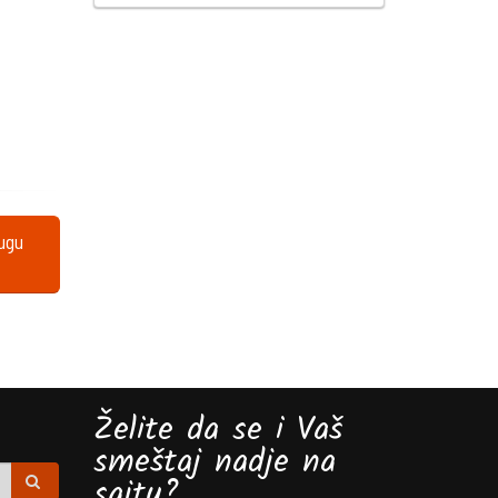
lugu
Želite da se i Vaš
smeštaj nadje na
sajtu?