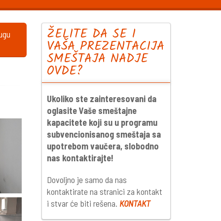
ŽELITE DA SE I
lugu
VAŠA PREZENTACIJA
SMEŠTAJA NADJE
OVDE?
Ukoliko ste zainteresovani da
oglasite Vaše smeštajne
kapacitete koji su u programu
subvencionisanog smeštaja sa
upotrebom vaučera, slobodno
nas kontaktirajte!
Dovoljno je samo da nas
kontaktirate na stranici za kontakt
i stvar će biti rešena.
KONTAKT