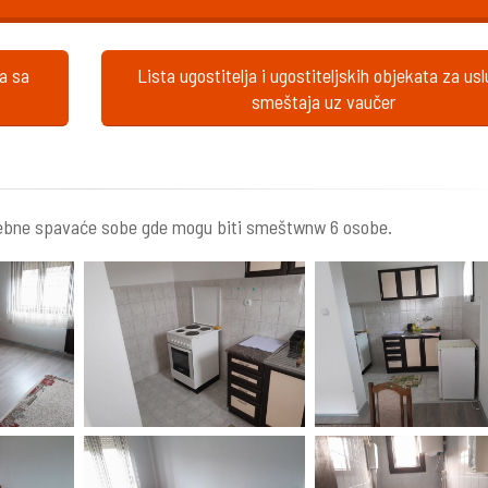
ta sa
Lista ugostitelja i ugostiteljskih objekata za us
smeštaja uz vaučer
sebne spavaće sobe gde mogu biti smeštwnw 6 osobe.