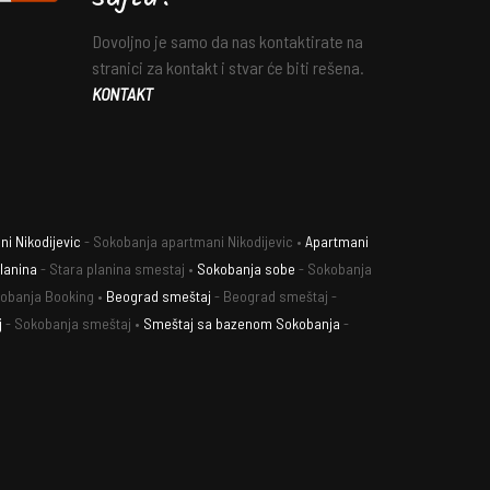
Dovoljno je samo da nas kontaktirate na
stranici za kontakt i stvar će biti rešena.
KONTAKT
i Nikodijevic
- Sokobanja apartmani Nikodijevic •
Apartmani
lanina
- Stara planina smestaj •
Sokobanja sobe
- Sokobanja
obanja Booking •
Beograd smeštaj
- Beograd smeštaj -
j
- Sokobanja smeštaj •
Smeštaj sa bazenom Sokobanja
-