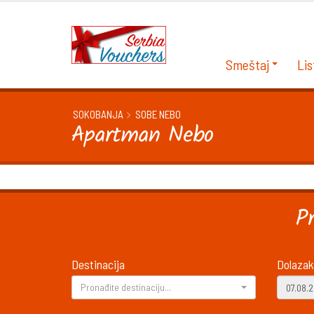
Smeštaj
Lis
SOKOBANJA
SOBE NEBO
Apartman Nebo
P
Destinacija
Dolazak
Pronađite destinaciju...