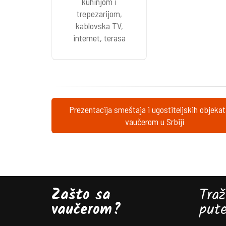
kuhinjom i
trepezarijom,
kablovska TV,
internet, terasa
Prezentacija smeštaja i ugostiteljskih objeka
vaučerom u Srbiji
Zašto sa
Traž
vaučerom?
put