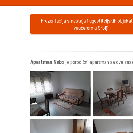
Prezentacija smeštaja i ugostiteljskih objeka
vaučerom u Srbiji
Apartman Neb
o je porodični apartman sa dve za