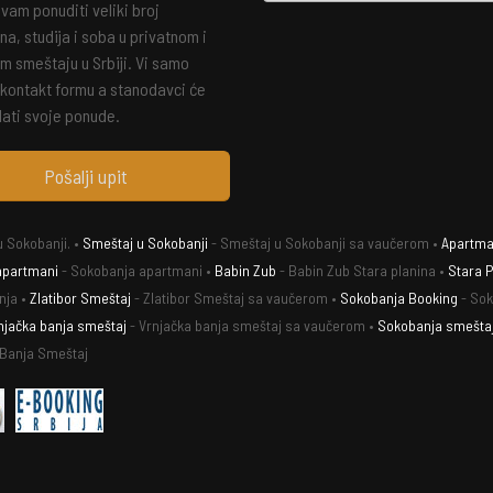
am ponuditi veliki broj
a, studija i soba u privatnom i
m smeštaju u Srbiji. Vi samo
 kontakt formu a stanodavci će
ati svoje ponude.
Pošalji upit
 Sokobanji. •
Smeštaj u Sokobanji
- Smeštaj u Sokobanji sa vaučerom •
Apartman
apartmani
- Sokobanja apartmani •
Babin Zub
- Babin Zub Stara planina •
Stara P
nja •
Zlatibor Smeštaj
- Zlatibor Smeštaj sa vaučerom •
Sokobanja Booking
- Sok
njačka banja smeštaj
- Vrnjačka banja smeštaj sa vaučerom •
Sokobanja smešta
 Banja Smeštaj