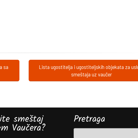
ta sa
Lista ugostitelja i ugostiteljskih objekata za us
smeštaja uz vaučer
ite smeštaj
Pretraga
em Vaučera?