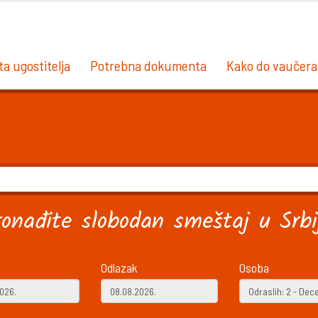
ta ugostitelja
Potrebna dokumenta
Kako do vaučera
ronađite slobodan smeštaj u Srbij
Odlazak
Osoba