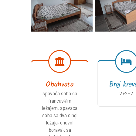
Obuhvata
Broj krev
spavaća soba sa
2+2+2
francuskim
ležajem, spavaća
soba sa dva singl
ležaja, dnevni
boravak sa