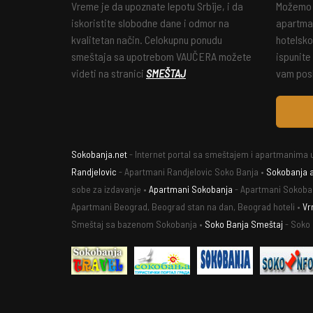
Vreme je da upoznate lepotu Srbije, i da
Možemo v
iskoristite slobodne dane i odmor na
apartman
kvalitetan način. Celokupnu ponudu
hotelsko
smeštaja sa upotrebom VAUČERA možete
ispunite
videti na stranici
SMEŠTAJ
vam posl
Sokobanja.net
- Internet portal sa smeštajem i apartmanima u
Randjelovic
- Apartmani Randjelovic Soko Banja •
Sokobanja 
sobe za izdavanje •
Apartmani Sokobanja
- Apartmani Sokoba
Apartmani Beograd, Beograd stan na dan, Beograd hoteli •
Vr
Smeštaj sa bazenom Sokobanja •
Soko Banja Smeštaj
- Soko