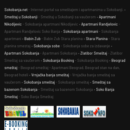
Sokobanja.net
- Internet portal sa smeštajem i apartmanima u Sokobanji. •
Smeštaj u Sokobanji
- Smeštaj u Sokobanji sa vaučerom •
Apartmani
Nikodijevic
- Sokobanja apartmani Nikodijevic •
Apartmani Randjelovic
-
Apartmani Randjelovic Soko Banja •
Sokobanja apartmani
- Sokobanja
apartmani •
Babin Zub
- Babin Zub Stara planina •
Stara Planina
- Stara
planina smestaj •
Sokobanja sobe
- Sokobanja sobe za izdavanje •
Apartmani Sokobanja
- Apartmani Sokobanja •
Zlatibor Smeštaj
- Zlatibor
Smeštaj sa vaučerom •
Sokobanja Booking
- Sokobanja Booking •
Beograd
smeštaj
- Beograd smeštaj - Apartmani Beograd, Beograd stan na dan,
Beograd hoteli •
Vrnjačka banja smeštaj
- Vrnjačka banja smeštaj sa
vaučerom •
Sokobanja smeštaj
- Sokobanja smeštaj •
Smeštaj sa
bazenom Sokobanja
- Smeštaj sa bazenom Sokobanja •
Soko Banja
Smeštaj
- Soko Banja Smeštaj