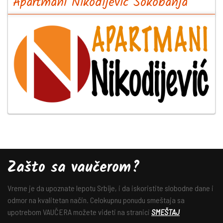
Apartmani Nikodijević Sokobanja
Zašto sa vaučerom?
Vreme je da upoznate lepotu Srbije, i da iskoristite slobodne dane i
odmor na kvalitetan način. Celokupnu ponudu smeštaja sa
upotrebom VAUČERA možete videti na stranici
SMEŠTAJ