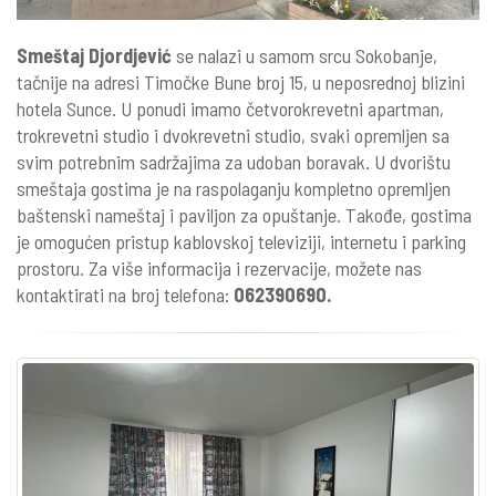
Smeštaj Djordjević
se nalazi u samom srcu Sokobanje,
tačnije na adresi Timočke Bune broj 15, u neposrednoj blizini
hotela Sunce. U ponudi imamo četvorokrevetni apartman,
trokrevetni studio i dvokrevetni studio, svaki opremljen sa
svim potrebnim sadržajima za udoban boravak. U dvorištu
smeštaja gostima je na raspolaganju kompletno opremljen
baštenski nameštaj i paviljon za opuštanje. Takođe, gostima
je omogućen pristup kablovskoj televiziji, internetu i parking
prostoru. Za više informacija i rezervacije, možete nas
kontaktirati na broj telefona:
062390690.