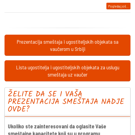
Pogledaj još...
Prezentacija smeštaja i ugostiteljskih objekata sa
vaučerom u Srbiji
Lista ugostitelja i ugostiteljskih objekata za uslugu
smeštaja uz vaučer
ŽELITE DA SE I VAŠA
PREZENTACIJA SMEŠTAJA NADJE
OVDE?
Ukoliko ste zainteresovani da oglasite Vaše
smeštajne kapacitete koji su u programu