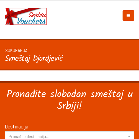
SOKOBANJA
Smeštaj Djordjević
Pronađite slobodan smeštaj u
Srbiji!
Destinacija
Pronađite destinaciju...