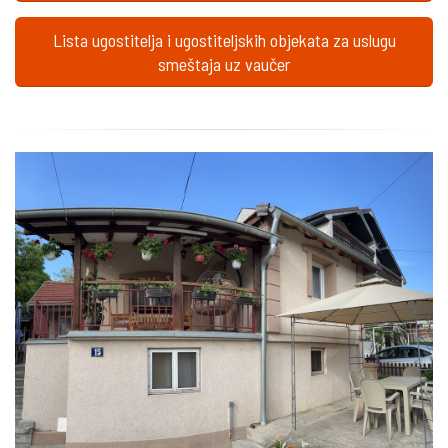
Lista ugostitelja i ugostiteljskih objekata za uslugu
smeštaja uz vaučer