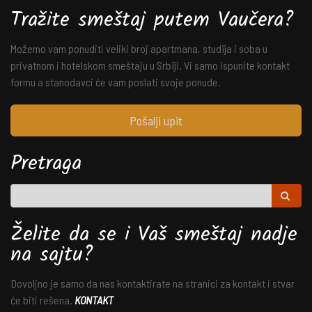
Tražite smeštaj putem Vaučera?
Možemo vam ponuditi veliki broj apartmana, studija i soba u
privatnom i hotelskom smeštaju u Srbiji. Vi samo ispunite kontakt
formu a stanodavci će vam poslati svoje ponude.
Pošalji upit
Pretraga
Želite da se i Vaš smeštaj nadje
na sajtu?
Dovoljno je samo da nas kontaktirate na stranici za kontakt i stvar
će biti rešena.
KONTAKT