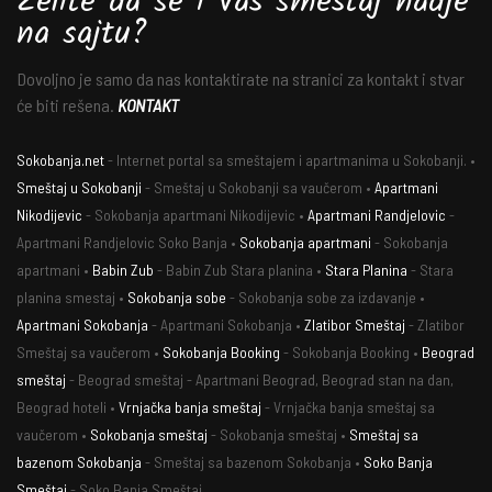
Želite da se i Vaš smeštaj nadje
na sajtu?
Dovoljno je samo da nas kontaktirate na stranici za kontakt i stvar
će biti rešena.
KONTAKT
Sokobanja.net
- Internet portal sa smeštajem i apartmanima u Sokobanji. •
Smeštaj u Sokobanji
- Smeštaj u Sokobanji sa vaučerom •
Apartmani
Nikodijevic
- Sokobanja apartmani Nikodijevic •
Apartmani Randjelovic
-
Apartmani Randjelovic Soko Banja •
Sokobanja apartmani
- Sokobanja
apartmani •
Babin Zub
- Babin Zub Stara planina •
Stara Planina
- Stara
planina smestaj •
Sokobanja sobe
- Sokobanja sobe za izdavanje •
Apartmani Sokobanja
- Apartmani Sokobanja •
Zlatibor Smeštaj
- Zlatibor
Smeštaj sa vaučerom •
Sokobanja Booking
- Sokobanja Booking •
Beograd
smeštaj
- Beograd smeštaj - Apartmani Beograd, Beograd stan na dan,
Beograd hoteli •
Vrnjačka banja smeštaj
- Vrnjačka banja smeštaj sa
vaučerom •
Sokobanja smeštaj
- Sokobanja smeštaj •
Smeštaj sa
bazenom Sokobanja
- Smeštaj sa bazenom Sokobanja •
Soko Banja
Smeštaj
- Soko Banja Smeštaj