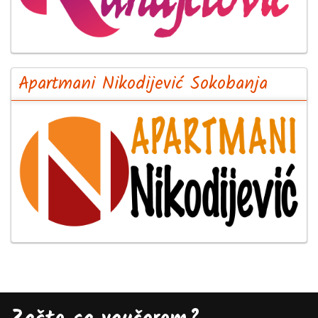
Apartmani Nikodijević Sokobanja