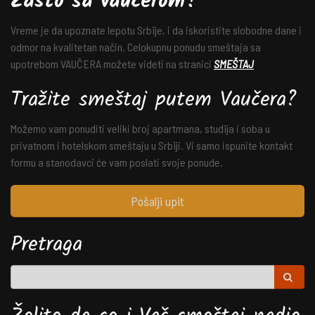
Zašto sa vaučerom?
Vreme je da upoznate lepotu Srbije, i da iskoristite slobodne dane i
odmor na kvalitetan način. Celokupnu ponudu smeštaja sa
upotrebom VAUČERA možete videti na stranici
SMEŠTAJ
Tražite smeštaj putem Vaučera?
Možemo vam ponuditi veliki broj apartmana, studija i soba u
privatnom i hotelskom smeštaju u Srbiji. Vi samo ispunite kontakt
formu a stanodavci će vam poslati svoje ponude.
Pošalji upit
Pretraga