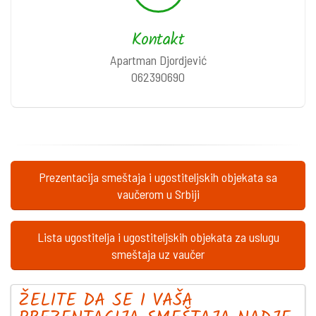
Kontakt
Apartman Djordjević
062390690
Prezentacija smeštaja i ugostiteljskih objekata sa
vaučerom u Srbiji
Lista ugostitelja i ugostiteljskih objekata za uslugu
smeštaja uz vaučer
ŽELITE DA SE I VAŠA