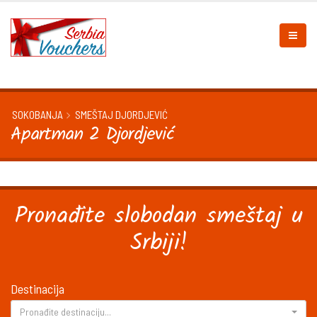
SOKOBANJA
SMEŠTAJ DJORDJEVIĆ
Apartman 2 Djordjević
Pronađite slobodan smeštaj u
Srbiji!
Destinacija
Pronađite destinaciju...