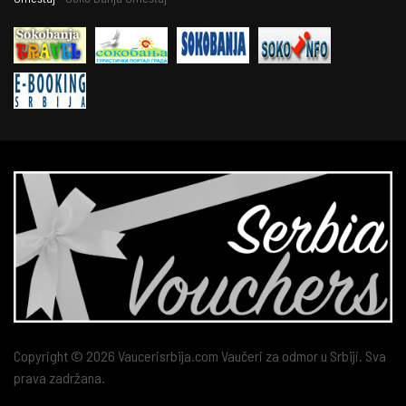
Copyright © 2026 Vaucerisrbija.com Vaučeri za odmor u Srbiji. Sva
prava zadržana.