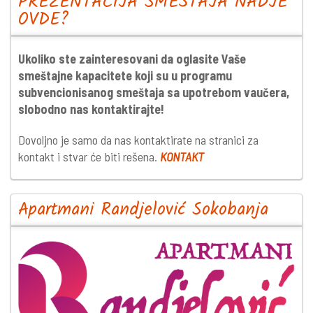
PREZENTACIJA SMEŠTAJA NADJE
OVDE?
Ukoliko ste zainteresovani da oglasite Vaše
smeštajne kapacitete koji su u programu
subvencionisanog smeštaja sa upotrebom vaučera,
slobodno nas kontaktirajte!
Dovoljno je samo da nas kontaktirate na stranici za
kontakt i stvar će biti rešena.
KONTAKT
Apartmani Randjelović Sokobanja