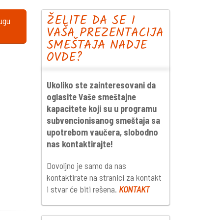
ŽELITE DA SE I
lugu
VAŠA PREZENTACIJA
SMEŠTAJA NADJE
OVDE?
Ukoliko ste zainteresovani da
oglasite Vaše smeštajne
kapacitete koji su u programu
subvencionisanog smeštaja sa
upotrebom vaučera, slobodno
nas kontaktirajte!
Dovoljno je samo da nas
kontaktirate na stranici za kontakt
i stvar će biti rešena.
KONTAKT