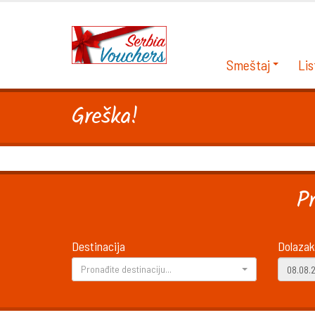
Smeštaj
Lis
Greška!
P
Destinacija
Dolazak
Pronađite destinaciju...