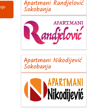
Apartmani Randjelović
lugu
Sokobanja
Apartmani Nikodijević
Sokobanja