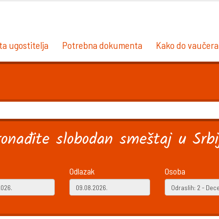
ta ugostitelja
Potrebna dokumenta
Kako do vaučera
ronađite slobodan smeštaj u Srbij
Odlazak
Osoba