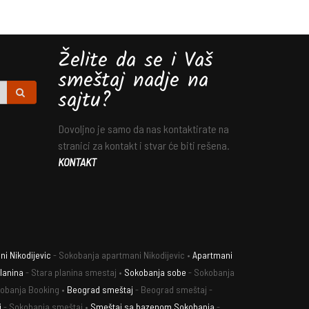
Želite da se i Vaš
smeštaj nadje na
sajtu?
Dovoljno je samo da nas kontaktirate na
stranici za kontakt i stvar će biti rešena.
KONTAKT
i Nikodijevic
- Sokobanja apartmani Nikodijevic •
Apartmani
lanina
- Stara planina smestaj •
Sokobanja sobe
- Sokobanja
obanja Booking •
Beograd smeštaj
- Beograd smeštaj -
j
- Sokobanja smeštaj •
Smeštaj sa bazenom Sokobanja
-