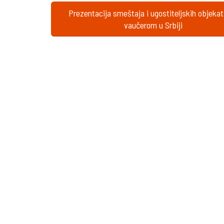
Prezentacija smeštaja i ugostiteljskih objeka
vaučerom u Srbiji