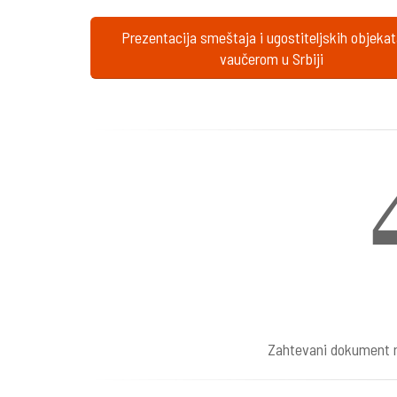
Prezentacija smeštaja i ugostiteljskih objeka
vaučerom u Srbiji
Zahtevani dokument n