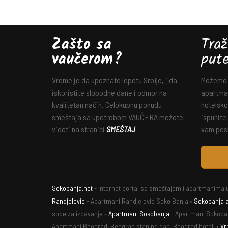
Zašto sa
Traž
vaučerom?
put
Vreme je da upoznate lepotu Srbije, i da
Možemo v
iskoristite slobodne dane i odmor na
apartman
kvalitetan način. Celokupnu ponudu
hotelsko
smeštaja sa upotrebom VAUČERA možete
ispunite
videti na stranici
SMEŠTAJ
vam posl
Sokobanja.net
- Internet portal sa smeštajem i apartmanima u
Randjelovic
- Apartmani Randjelovic Soko Banja •
Sokobanja 
sobe za izdavanje •
Apartmani Sokobanja
- Apartmani Sokoba
Apartmani Beograd, Beograd stan na dan, Beograd hoteli •
Vr