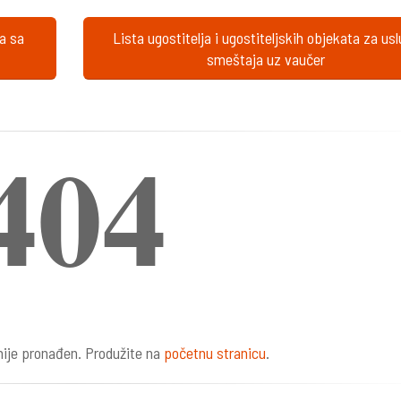
ta sa
Lista ugostitelja i ugostiteljskih objekata za us
smeštaja uz vaučer
404
ije pronađen. Produžite na
početnu stranicu
.