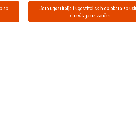
ta sa
Lista ugostitelja i ugostiteljskih objekata za us
smeštaja uz vaučer