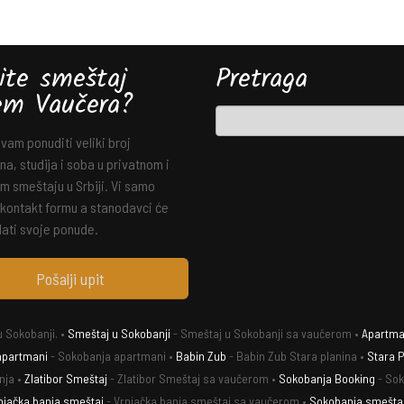
ite smeštaj
Pretraga
em Vaučera?
am ponuditi veliki broj
a, studija i soba u privatnom i
m smeštaju u Srbiji. Vi samo
 kontakt formu a stanodavci će
ati svoje ponude.
Pošalji upit
 Sokobanji. •
Smeštaj u Sokobanji
- Smeštaj u Sokobanji sa vaučerom •
Apartman
apartmani
- Sokobanja apartmani •
Babin Zub
- Babin Zub Stara planina •
Stara P
nja •
Zlatibor Smeštaj
- Zlatibor Smeštaj sa vaučerom •
Sokobanja Booking
- Sok
njačka banja smeštaj
- Vrnjačka banja smeštaj sa vaučerom •
Sokobanja smešta