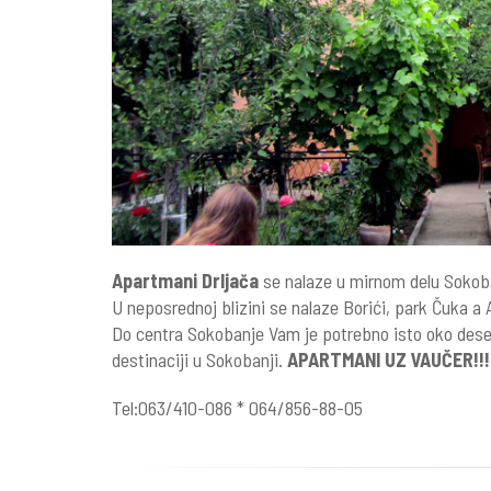
Apartmani Drljača
se nalaze u mirnom delu Sokoba
U neposrednoj blizini se nalaze Borići, park Čuka a
Do centra Sokobanje Vam je potrebno isto oko dese
destinaciji u Sokobanji.
APARTMANI UZ VAUČER!!!
Tel:063/410-086 * 064/856-88-05