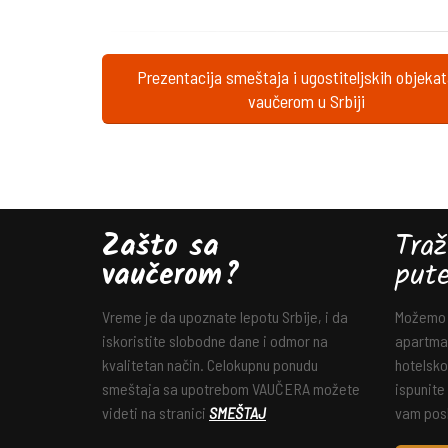
Prezentacija smeštaja i ugostiteljskih objeka
vaučerom u Srbiji
Zašto sa
Traž
vaučerom?
put
Vreme je da upoznate lepotu Srbije, i da
Možemo v
iskoristite slobodne dane i odmor na
apartman
kvalitetan način. Celokupnu ponudu
hotelsko
smeštaja sa upotrebom VAUČERA možete
ispunite
videti na stranici
SMEŠTAJ
vam posl