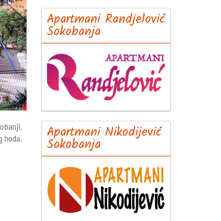
Apartmani Randjelović
Sokobanja
obanji.
Apartmani Nikodijević
g hoda.
Sokobanja