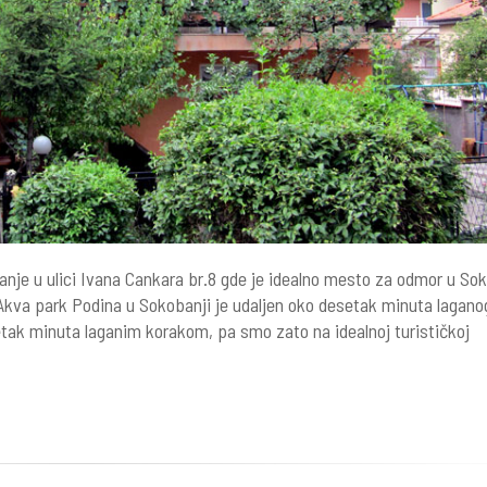
nje u ulici Ivana Cankara br.8 gde je idealno mesto za odmor u Sok
 Akva park Podina u Sokobanji je udaljen oko desetak minuta lagano
tak minuta laganim korakom, pa smo zato na idealnoj turističkoj