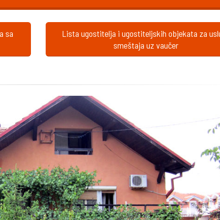
ta sa
Lista ugostitelja i ugostiteljskih objekata za us
smeštaja uz vaučer