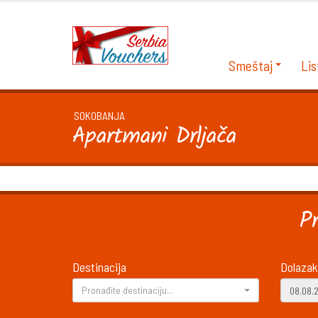
Smeštaj
Lis
SOKOBANJA
Apartmani Drljača
P
Destinacija
Dolazak
Pronađite destinaciju...