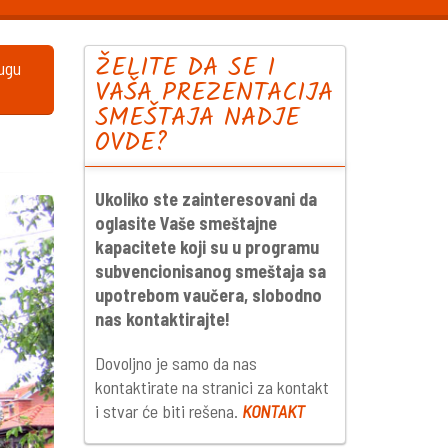
ŽELITE DA SE I
lugu
VAŠA PREZENTACIJA
SMEŠTAJA NADJE
OVDE?
Ukoliko ste zainteresovani da
oglasite Vaše smeštajne
kapacitete koji su u programu
subvencionisanog smeštaja sa
upotrebom vaučera, slobodno
nas kontaktirajte!
Dovoljno je samo da nas
kontaktirate na stranici za kontakt
i stvar će biti rešena.
KONTAKT