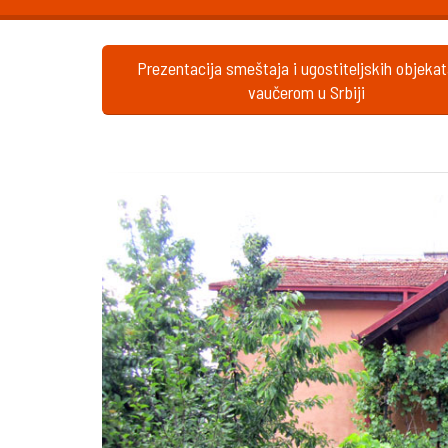
Prezentacija smeštaja i ugostiteljskih objeka
vaučerom u Srbiji