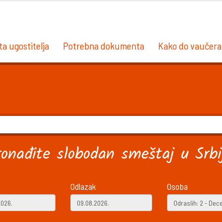
ta ugostitelja
Potrebna dokumenta
Kako do vaučera
ronađite slobodan smeštaj u Srbij
Odlazak
Osoba