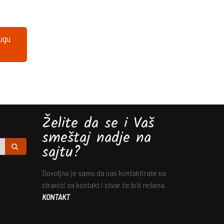
lugu
Želite da se i Vaš
smeštaj nadje na
sajtu?
Dovoljno je samo da nas kontaktirate na
stranici za kontakt i stvar će biti rešena.
KONTAKT