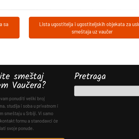
ta sa
Lista ugostitelja i ugostiteljskih objekata za us
smeštaja uz vaučer
ite smeštaj
Pretraga
em Vaučera?
am ponuditi veliki broj
a, studija i soba u privatnom i
m smeštaju u Srbiji. Vi samo
 kontakt formu a stanodavci će
ati svoje ponude.