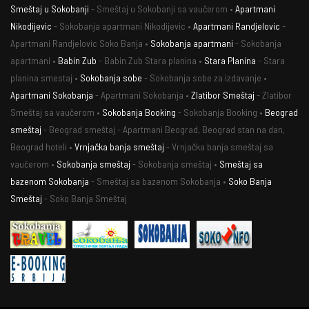
Smeštaj u Sokobanji
- Smeštaj u Sokobanji sa vaučerom •
Apartmani
Nikodijevic
- Sokobanja apartmani Nikodijevic •
Apartmani Randjelovic
-
Apartmani Randjelovic Soko Banja •
Sokobanja apartmani
- Sokobanja
apartmani •
Babin Zub
- Babin Zub Stara planina •
Stara Planina
- Stara
planina smestaj •
Sokobanja sobe
- Sokobanja sobe za izdavanje •
Apartmani Sokobanja
- Apartmani Sokobanja •
Zlatibor Smeštaj
- Zlatibor
Smeštaj sa vaučerom •
Sokobanja Booking
- Sokobanja Booking •
Beograd
smeštaj
- Beograd smeštaj - Apartmani Beograd, Beograd stan na dan,
Beograd hoteli •
Vrnjačka banja smeštaj
- Vrnjačka banja smeštaj sa
vaučerom •
Sokobanja smeštaj
- Sokobanja smeštaj •
Smeštaj sa
bazenom Sokobanja
- Smeštaj sa bazenom Sokobanja •
Soko Banja
Smeštaj
- Soko Banja Smeštaj