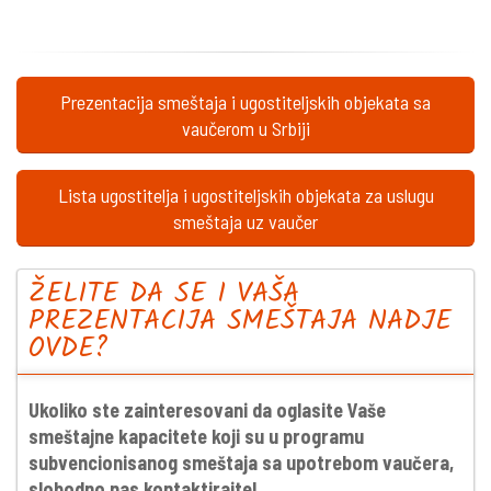
Prezentacija smeštaja i ugostiteljskih objekata sa
vaučerom u Srbiji
Lista ugostitelja i ugostiteljskih objekata za uslugu
smeštaja uz vaučer
ŽELITE DA SE I VAŠA
PREZENTACIJA SMEŠTAJA NADJE
OVDE?
Ukoliko ste zainteresovani da oglasite Vaše
smeštajne kapacitete koji su u programu
subvencionisanog smeštaja sa upotrebom vaučera,
slobodno nas kontaktirajte!