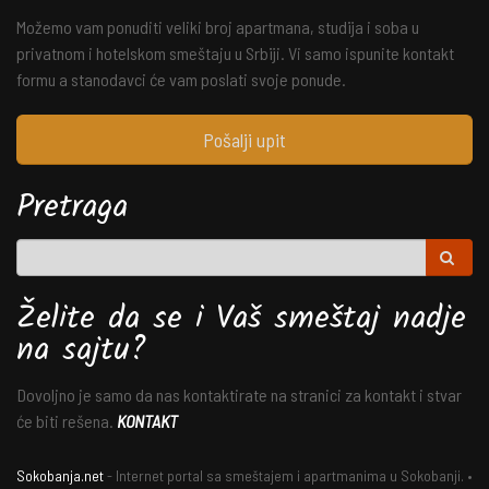
Možemo vam ponuditi veliki broj apartmana, studija i soba u
privatnom i hotelskom smeštaju u Srbiji. Vi samo ispunite kontakt
formu a stanodavci će vam poslati svoje ponude.
Pošalji upit
Pretraga
Želite da se i Vaš smeštaj nadje
na sajtu?
Dovoljno je samo da nas kontaktirate na stranici za kontakt i stvar
će biti rešena.
KONTAKT
Sokobanja.net
- Internet portal sa smeštajem i apartmanima u Sokobanji. •