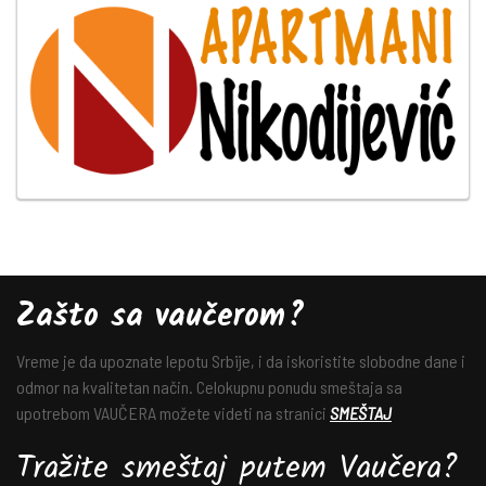
Zašto sa vaučerom?
Vreme je da upoznate lepotu Srbije, i da iskoristite slobodne dane i
odmor na kvalitetan način. Celokupnu ponudu smeštaja sa
upotrebom VAUČERA možete videti na stranici
SMEŠTAJ
Tražite smeštaj putem Vaučera?