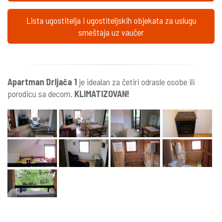
Lista ugostitelja i ugostiteljskih objekata za uslugu
smeštaja uz vaučer
Apartman Drljača 1
je idealan za četiri odrasle osobe ili
porodicu sa decom.
KLIMATIZOVAN!