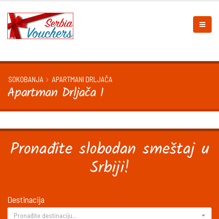
SOKOBANJA
APARTMANI DRLJAČA
Apartman Drljača 1
Pronađite slobodan smeštaj u
Srbiji!
Destinacija
Pronađite destinaciju...