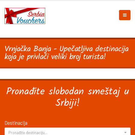
Vrnjačka Banja - Upečatljiva destinacija
koja je privlači veliki broj turista!
Pronađite slobodan smeštaj u
Srbiji!
Destinacija
Pronađite destinaciju...