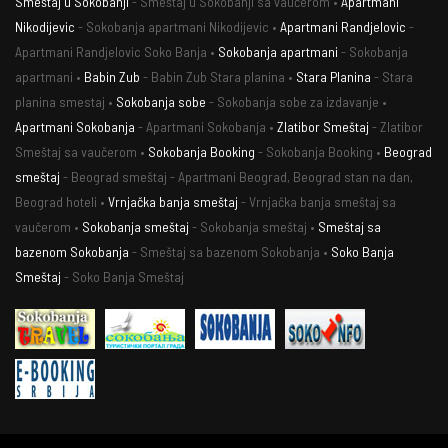
Smeštaj u Sokobanji
- Smeštaj u Sokobanji sa vaučerom •
Apartmani
Nikodijevic
- Sokobanja apartmani Nikodijevic •
Apartmani Randjelovic
-
Apartmani Randjelovic Soko Banja •
Sokobanja apartmani
- Sokobanja
apartmani •
Babin Zub
- Babin Zub Stara planina •
Stara Planina
- Stara
planina smestaj •
Sokobanja sobe
- Sokobanja sobe za izdavanje •
Apartmani Sokobanja
- Apartmani Sokobanja •
Zlatibor Smeštaj
- Zlatibor
Smeštaj sa vaučerom •
Sokobanja Booking
- Sokobanja Booking •
Beograd
smeštaj
- Beograd smeštaj - Apartmani Beograd, Beograd stan na dan,
Beograd hoteli •
Vrnjačka banja smeštaj
- Vrnjačka banja smeštaj sa
vaučerom •
Sokobanja smeštaj
- Sokobanja smeštaj •
Smeštaj sa
bazenom Sokobanja
- Smeštaj sa bazenom Sokobanja •
Soko Banja
Smeštaj
- Soko Banja Smeštaj