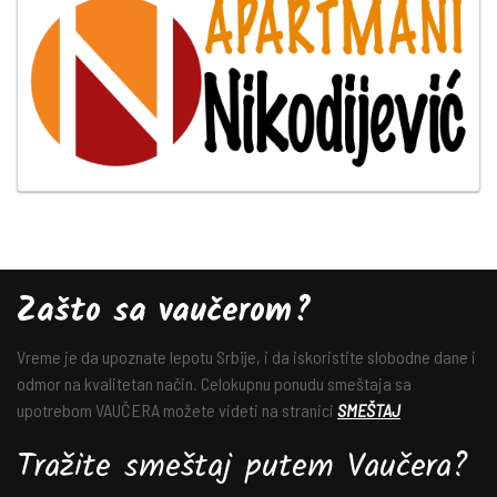
Zašto sa vaučerom?
Vreme je da upoznate lepotu Srbije, i da iskoristite slobodne dane i
odmor na kvalitetan način. Celokupnu ponudu smeštaja sa
upotrebom VAUČERA možete videti na stranici
SMEŠTAJ
Tražite smeštaj putem Vaučera?