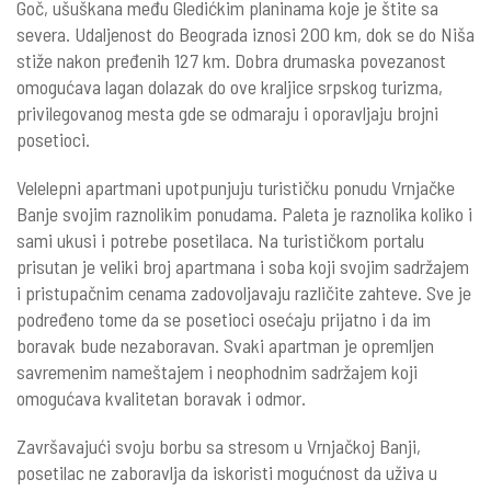
Goč, ušuškana među Gledićkim planinama koje je štite sa
severa. Udaljenost do Beograda iznosi 200 km, dok se do Niša
stiže nakon pređenih 127 km. Dobra drumaska povezanost
omogućava lagan dolazak do ove kraljice srpskog turizma,
privilegovanog mesta gde se odmaraju i oporavljaju brojni
posetioci.
Velelepni apartmani upotpunjuju turističku ponudu Vrnjačke
Banje svojim raznolikim ponudama. Paleta je raznolika koliko i
sami ukusi i potrebe posetilaca. Na turističkom portalu
prisutan je veliki broj apartmana i soba koji svojim sadržajem
i pristupačnim cenama zadovoljavaju različite zahteve. Sve je
podređeno tome da se posetioci osećaju prijatno i da im
boravak bude nezaboravan. Svaki apartman je opremljen
savremenim nameštajem i neophodnim sadržajem koji
omogućava kvalitetan boravak i odmor.
Završavajući svoju borbu sa stresom u Vrnjačkoj Banji,
posetilac ne zaboravlja da iskoristi mogućnost da uživa u