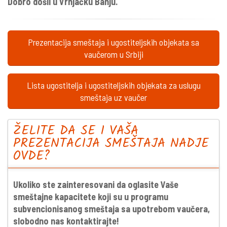
Dobro došli u Vrnjačku Banju.
Prezentacija smeštaja i ugostiteljskih objekata sa
vaučerom u Srbiji
Lista ugostitelja i ugostiteljskih objekata za uslugu
smeštaja uz vaučer
ŽELITE DA SE I VAŠA
PREZENTACIJA SMEŠTAJA NADJE
OVDE?
Ukoliko ste zainteresovani da oglasite Vaše
smeštajne kapacitete koji su u programu
subvencionisanog smeštaja sa upotrebom vaučera,
slobodno nas kontaktirajte!