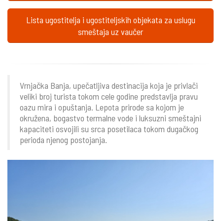
Lista ugostitelja i ugostiteljskih objekata za uslugu
smeštaja uz vaučer
Vrnjačka Banja, upečatljiva destinacija koja je privlači
veliki broj turista tokom cele godine predstavlja pravu
oazu mira i opuštanja. Lepota prirode sa kojom je
okružena, bogastvo termalne vode i luksuzni smeštajni
kapaciteti osvojili su srca posetilaca tokom dugačkog
perioda njenog postojanja.