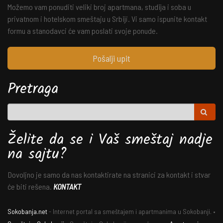
Možemo vam ponuditi veliki broj apartmana, studija i soba u
privatnom i hotelskom smeštaju u Srbiji. Vi samo ispunite kontakt
formu a stanodavci će vam poslati svoje ponude.
Pošalji upit
Pretraga
Želite da se i Vaš smeštaj nadje
na sajtu?
Dovoljno je samo da nas kontaktirate na stranici za kontakt i stvar
će biti rešena.
KONTAKT
Sokobanja.net
- Internet portal sa smeštajem i apartmanima u Sokobanji. •