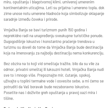
miru, opuštanju i blagotvornoj klimi, umivenoj umerenim
kontinentalnim uticajima. Leti su prijatna i umereno topla, dok
zime unose notu umerene hladnoće koja simbolizuje sklapanje
saradnje između čoveka i prirode.
Vrnjačka Banja se bavi turizmom punih 150 godina i
neprekidno radi na unapređenju sveukupne turističke ponude.
Dugogodišnje iskustvo i konstantno praćenje trendova u
turizmu su doveli do tome da Vrnjačka Banja bude destinacija
koja na imenovanju za najbolju destinaciju nema konkurenciju.
Bez obzira na to koji vid smeštaja tražite, bilo da su vile za
odmor, privatni smeštaj ili luksuzni hoteli, Vrnjačka Banja nudi
sve to i mnogo više. Prepoznajte mir, ćutanje, spokoj,
uživajte u toplini termalne vode i osvesite sebe, a mi ćemo se
potruditi da Vaš boravak bude nezaboravno iskustvo.
Posetite nas i doživite greh opuštanja u pravoj oazi mira i
tišine.