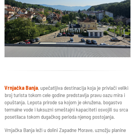
Vrnjačka Banja
, upečatljiva destinacija koja je privlači veliki
broj turista tokom cele godine predstavlja pravu oazu mira i
opuštanja. Lepota prirode sa kojom je okružena, bogastvo
termalne vode i luksuzni smeštajni kapaciteti osvojili su srca
posetilaca tokom dugačkog perioda njenog postojanja.
Vrnjačka Banja leži u dolini Zapadne Morave, uznožju planine