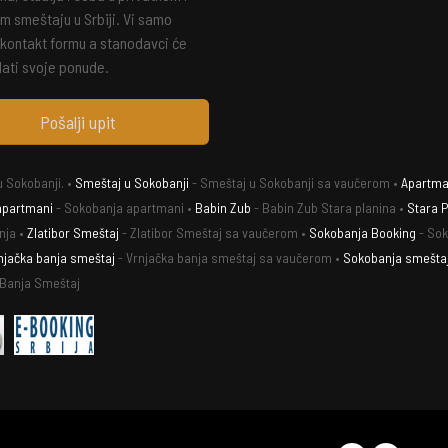
m smeštaju u Srbiji. Vi samo
 kontakt formu a stanodavci će
ati svoje ponude.
Pošalji upit
 Sokobanji. •
Smeštaj u Sokobanji
- Smeštaj u Sokobanji sa vaučerom •
Apartman
apartmani
- Sokobanja apartmani •
Babin Zub
- Babin Zub Stara planina •
Stara P
nja •
Zlatibor Smeštaj
- Zlatibor Smeštaj sa vaučerom •
Sokobanja Booking
- Sok
njačka banja smeštaj
- Vrnjačka banja smeštaj sa vaučerom •
Sokobanja smešta
 Banja Smeštaj