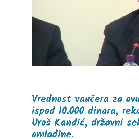
Vrednost vaučera za ov
ispod 10.000 dinara, rek
Uroš Kandić, državni se
omladine.