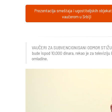
Prezentacija smeštaja i ugostiteljskih objeka
vaučerom u Srbiji
VAUČERI ZA SUBVENCIONISANI ODMOR STIŽU I U 
bude ispod 10.000 dinara, rekao je za televiziju
omladine.