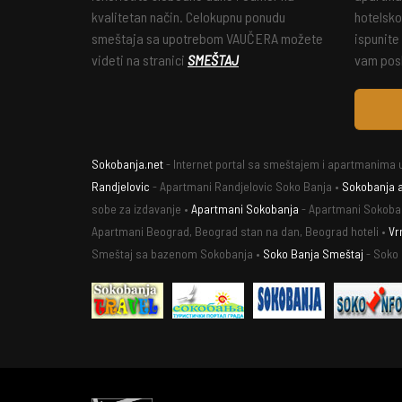
kvalitetan način. Celokupnu ponudu
hotelsko
smeštaja sa upotrebom VAUČERA možete
ispunite
videti na stranici
SMEŠTAJ
vam posl
Sokobanja.net
- Internet portal sa smeštajem i apartmanima u
Randjelovic
- Apartmani Randjelovic Soko Banja •
Sokobanja 
sobe za izdavanje •
Apartmani Sokobanja
- Apartmani Sokoba
Apartmani Beograd, Beograd stan na dan, Beograd hoteli •
Vr
Smeštaj sa bazenom Sokobanja •
Soko Banja Smeštaj
- Soko