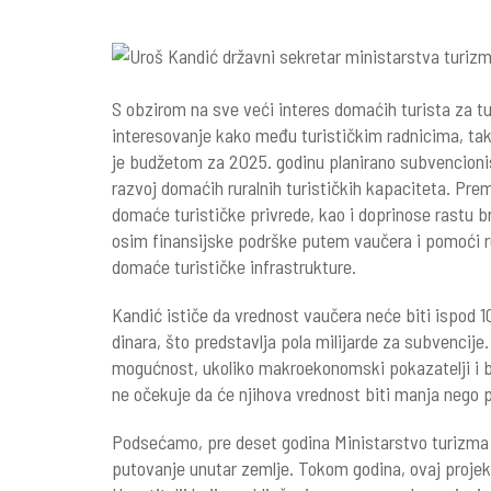
S obzirom na sve veći interes domaćih turista za t
interesovanje kako među turističkim radnicima, tako
je budžetom za 2025. godinu planirano subvencionis
razvoj domaćih ruralnih turističkih kapaciteta. Pr
domaće turističke privrede, kao i doprinose rastu b
osim finansijske podrške putem vaučera i pomoći ru
domaće turističke infrastrukture.
Kandić ističe da vrednost vaučera neće biti ispod 1
dinara, što predstavlja pola milijarde za subvencije
mogućnost, ukoliko makroekonomski pokazatelji i b
ne očekuje da će njihova vrednost biti manja nego 
Podsećamo, pre deset godina Ministarstvo turizma 
putovanje unutar zemlje. Tokom godina, ovaj proj