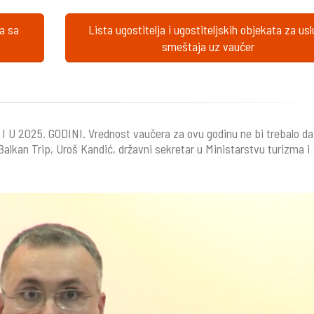
ta sa
Lista ugostitelja i ugostiteljskih objekata za us
smeštaja uz vaučer
2025. GODINI. Vrednost vaučera za ovu godinu ne bi trebalo da
 Balkan Trip, Uroš Kandić, državni sekretar u Ministarstvu turizma i