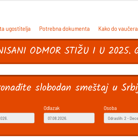
ta ugostitelja
Potrebna dokumenta
Kako do vaučera
ISANI ODMOR STIŽU I U 2025. G
ronađite slobodan smeštaj u Srbij
Odlazak
Osoba