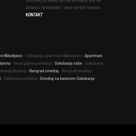
stranici za kontakt i stvar će biti rešena.
KONTAKT
i Nikodijevic
- Sokobanja apartmani Nikodijevic •
Apartmani
lanina
- Stara planina smestaj •
Sokobanja sobe
- Sokobanja
obanja Booking •
Beograd smeštaj
- Beograd smeštaj -
j
- Sokobanja smeštaj •
Smeštaj sa bazenom Sokobanja
-