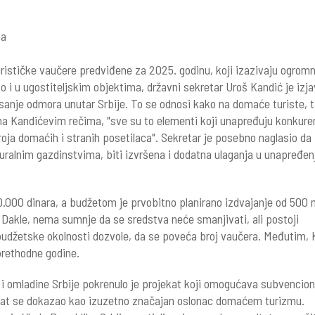
urističke vaučere predviđene za 2025. godinu, koji izazivaju ogrom
 i u ugostiteljskim objektima, državni sekretar Uroš Kandić je izja
anje odmora unutar Srbije. To se odnosi kako na domaće turiste, t
ema Kandićevim rečima, "sve su to elementi koji unapređuju konkure
roja domaćih i stranih posetilaca". Sekretar je posebno naglasio da 
ralnim gazdinstvima, biti izvršena i dodatna ulaganja u unapređen
0.000 dinara, a budžetom je prvobitno planirano izdvajanje od 500 
. Dakle, nema sumnje da se sredstva neće smanjivati, ali postoji
udžetske okolnosti dozvole, da se poveća broj vaučera. Međutim, 
prethodne godine.
i omladine Srbije pokrenulo je projekat koji omogućava subvencio
ekat se dokazao kao izuzetno značajan oslonac domaćem turizmu.