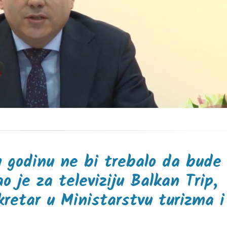
u godinu ne bi trebalo da bude
ao je za televiziju Balkan Trip,
kretar u Ministarstvu turizma i