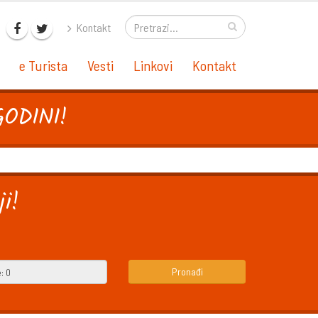
Kontakt
e Turista
Vesti
Linkovi
Kontakt
ODINI!
i!
Pronađi