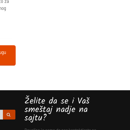
to za
nog
lugu
Želite da se i Vaš
smeštaj nadje na
sajtu?
Dovoljno je samo da nas kontaktirate na