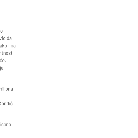
no
vio da
ako i na
ntnost
će,
je
miliona
Kandić
nisano