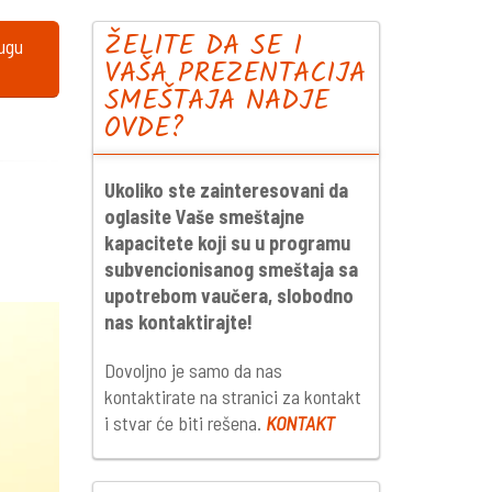
ŽELITE DA SE I
lugu
VAŠA PREZENTACIJA
SMEŠTAJA NADJE
OVDE?
Ukoliko ste zainteresovani da
oglasite Vaše smeštajne
kapacitete koji su u programu
subvencionisanog smeštaja sa
upotrebom vaučera, slobodno
nas kontaktirajte!
Dovoljno je samo da nas
kontaktirate na stranici za kontakt
i stvar će biti rešena.
KONTAKT