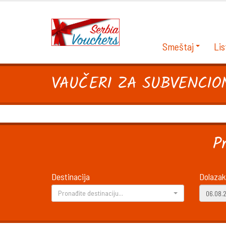
Smeštaj
Lis
VAUČERI ZA SUBVENCION
P
Destinacija
Dolazak
Pronađite destinaciju...