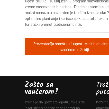
Ugostitelji koji su uključeni u program subvencionis
vreme vansezonskih perioda. Tokom septembra i ok
maksimuma, a u novembru je ta cifra iznosila oko 
optimalno planiranje i korišćenje kapaciteta tokom 
turistički promet tradicionalno niži.
Prezentacija smeštaja i ugostiteljskih objeka
vaučerom u Srbiji
Zašto sa
Traž
vaučerom?
put
Vreme je da upoznate lepotu Srbije, i da
Možemo v
iskoristite slobodne dane i odmor na
apartman