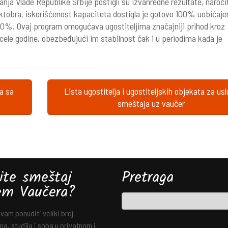
anja Vlade Republike Srbije postigli su izvanredne rezultate, naroči
tobra, iskorišćenost kapaciteta dostigla je gotovo 100% uobičaje
70%. Ovaj program omogućava ugostiteljima značajniji prihod kroz
cele godine, obezbeđujući im stabilnost čak i u periodima kada je
ta sa
Lista ugostitelja i ugostiteljskih objekata za us
smeštaja uz vaučer
ite smeštaj
Pretraga
em Vaučera?
am ponuditi veliki broj
a, studija i soba u privatnom i