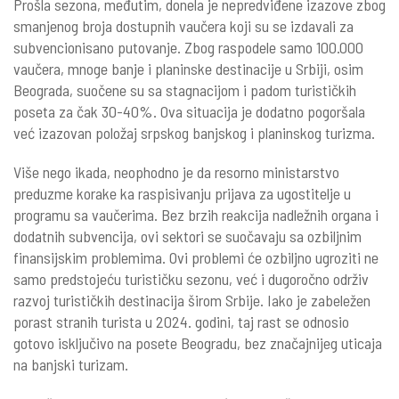
Prošla sezona, međutim, donela je nepredviđene izazove zbog
smanjenog broja dostupnih vaučera koji su se izdavali za
subvencionisano putovanje. Zbog raspodele samo 100.000
vaučera, mnoge banje i planinske destinacije u Srbiji, osim
Beograda, suočene su sa stagnacijom i padom turističkih
poseta za čak 30-40%. Ova situacija je dodatno pogoršala
već izazovan položaj srpskog banjskog i planinskog turizma.
Više nego ikada, neophodno je da resorno ministarstvo
preduzme korake ka raspisivanju prijava za ugostitelje u
programu sa vaučerima. Bez brzih reakcija nadležnih organa i
dodatnih subvencija, ovi sektori se suočavaju sa ozbiljnim
finansijskim problemima. Ovi problemi će ozbiljno ugroziti ne
samo predstojeću turističku sezonu, već i dugoročno održiv
razvoj turističkih destinacija širom Srbije. Iako je zabeležen
porast stranih turista u 2024. godini, taj rast se odnosio
gotovo isključivo na posete Beogradu, bez značajnijeg uticaja
na banjski turizam.