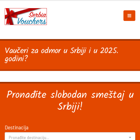
Vaučeri za odmor u Srbiji i u 2025.
godini?
Pronađite slobodan smeštaj u
Srbiji!
Destinacija
Pronađite destinaciju...