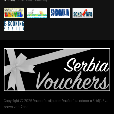
Copyright © 2026 Vaucerisrbija.com Vaučeri za odmor u Srbiji. Sva
prava zadržana.