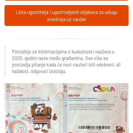
Lista ugostitelja i ugostiteljskih objekata za uslugu
smeštaja uz vaučer
Potražnja za informacijama o budućnosti vaučera u
2025. godini raste među građanima. Sve više se
postavlja pitanje kada će novi vaučeri biti odobreni, ali
nažalost, odgovori izostaju.