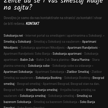
Želite da se i Vaš smeštaj nadje
na sajtu?
Dovoljno je samo da nas kontaktirate na stranici za kontakt i stvar
će biti rešena.
KONTAKT
Sokobanja.net
- Internet portal sa smeštajem i apartmanima u Sokobanji. •
Smeštaj u Sokobanji
- Smeštaj u Sokobanji sa vaučerom •
Apartmani
Nikodijevic
- Sokobanja apartmani Nikodijevic •
Apartmani Randjelovic
-
Apartmani Randjelovic Soko Banja •
Sokobanja apartmani
- Sokobanja
apartmani •
Babin Zub
- Babin Zub Stara planina •
Stara Planina
- Stara
planina smestaj •
Sokobanja sobe
- Sokobanja sobe za izdavanje •
Apartmani Sokobanja
- Apartmani Sokobanja •
Zlatibor Smeštaj
- Zlatibor
Smeštaj sa vaučerom •
Sokobanja Booking
- Sokobanja Booking •
Beograd
smeštaj
- Beograd smeštaj - Apartmani Beograd, Beograd stan na dan,
Beograd hoteli •
Vrnjačka banja smeštaj
- Vrnjačka banja smeštaj sa
vaučerom •
Sokobanja smeštaj
- Sokobanja smeštaj •
Smeštaj sa
bazenom Sokobanja
- Smeštaj sa bazenom Sokobanja •
Soko Banja
Smeštaj
- Soko Banja Smeštaj