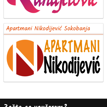
Apartmani Nikodijević Sokobanja