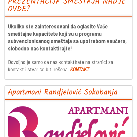
PREZENTACIJA SMEŠTAJA NADJE
OVDE?
Ukoliko ste zainteresovani da oglasite Vaše
smeštajne kapacitete koji su u programu
subvencionisanog smeštaja sa upotrebom vaučera,
slobodno nas kontaktirajte!
Dovoljno je samo da nas kontaktirate na stranici za
kontakt i stvar će biti rešena.
KONTAKT
Apartmani Randjelović Sokobanja