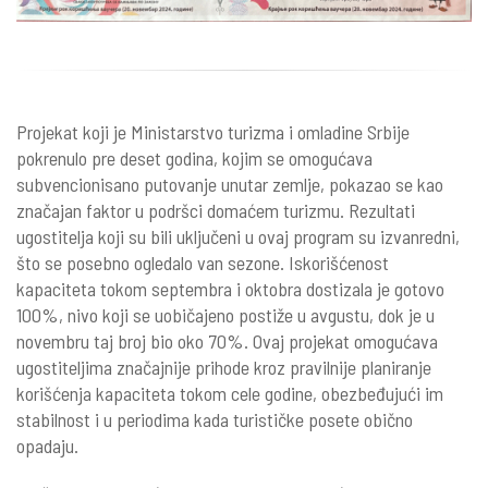
Projekat koji je Ministarstvo turizma i omladine Srbije
pokrenulo pre deset godina, kojim se omogućava
subvencionisano putovanje unutar zemlje, pokazao se kao
značajan faktor u podršci domaćem turizmu. Rezultati
ugostitelja koji su bili uključeni u ovaj program su izvanredni,
što se posebno ogledalo van sezone. Iskorišćenost
kapaciteta tokom septembra i oktobra dostizala je gotovo
100%, nivo koji se uobičajeno postiže u avgustu, dok je u
novembru taj broj bio oko 70%. Ovaj projekat omogućava
ugostiteljima značajnije prihode kroz pravilnije planiranje
korišćenja kapaciteta tokom cele godine, obezbeđujući im
stabilnost i u periodima kada turističke posete obično
opadaju.