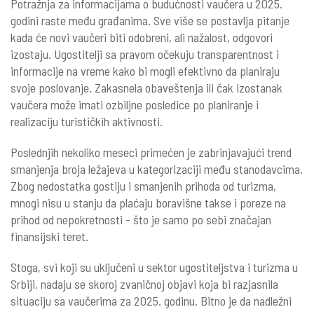
Potražnja za informacijama o budućnosti vaučera u 2025.
godini raste među građanima. Sve više se postavlja pitanje
kada će novi vaučeri biti odobreni, ali nažalost, odgovori
izostaju. Ugostitelji sa pravom očekuju transparentnost i
informacije na vreme kako bi mogli efektivno da planiraju
svoje poslovanje. Zakasnela obaveštenja ili čak izostanak
vaučera može imati ozbiljne posledice po planiranje i
realizaciju turističkih aktivnosti.
Poslednjih nekoliko meseci primećen je zabrinjavajući trend
smanjenja broja ležajeva u kategorizaciji među stanodavcima.
Zbog nedostatka gostiju i smanjenih prihoda od turizma,
mnogi nisu u stanju da plaćaju boravišne takse i poreze na
prihod od nepokretnosti - što je samo po sebi značajan
finansijski teret.
Stoga, svi koji su uključeni u sektor ugostiteljstva i turizma u
Srbiji, nadaju se skoroj zvaničnoj objavi koja bi razjasnila
situaciju sa vaučerima za 2025. godinu. Bitno je da nadležni