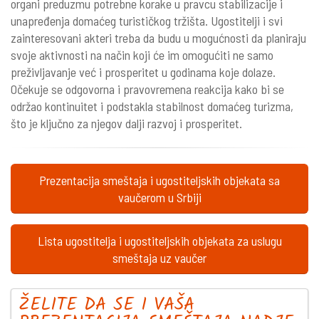
organi preduzmu potrebne korake u pravcu stabilizacije i
unapređenja domaćeg turističkog tržišta. Ugostitelji i svi
zainteresovani akteri treba da budu u mogućnosti da planiraju
svoje aktivnosti na način koji će im omogućiti ne samo
preživljavanje već i prosperitet u godinama koje dolaze.
Očekuje se odgovorna i pravovremena reakcija kako bi se
održao kontinuitet i podstakla stabilnost domaćeg turizma,
što je ključno za njegov dalji razvoj i prosperitet.
Prezentacija smeštaja i ugostiteljskih objekata sa
vaučerom u Srbiji
Lista ugostitelja i ugostiteljskih objekata za uslugu
smeštaja uz vaučer
ŽELITE DA SE I VAŠA