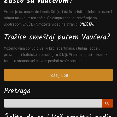
Zašto sa vaučerom?
Vreme je da upoznate lepotu Srbije, i da iskoristite slobodne dane i
odmor na kvalitetan način. Celokupnu ponudu smeštaja sa
upotrebom VAUČERA možete videti na stranici
SMEŠTAJ
Tražite smeštaj putem Vaučera?
Možemo vam ponuditi veliki broj apartmana, studija i soba u
privatnom i hotelskom smeštaju u Srbiji. Vi samo ispunite kontakt
formu a stanodavci će vam poslati svoje ponude.
Pošalji upit
Pretraga