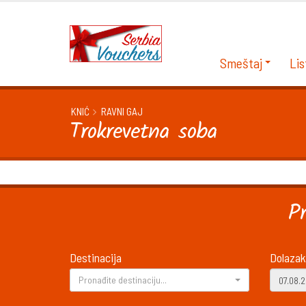
Smeštaj
Lis
KNIĆ
RAVNI GAJ
Trokrevetna soba
P
Destinacija
Dolazak
Pronađite destinaciju...