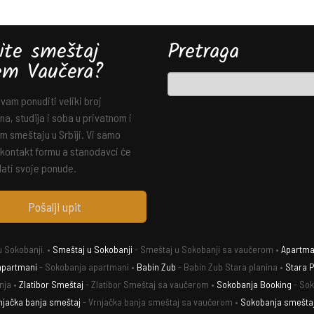
ite smeštaj
Pretraga
em Vaučera?
am ponuditi veliki broj
a, studija i soba u privatnom i
m smeštaju u Srbiji. Vi samo
 kontakt formu a stanodavci će
ati svoje ponude.
Pošalji upit
 Sokobanji. •
Smeštaj u Sokobanji
- Smeštaj u Sokobanji sa vaučerom •
Apartman
apartmani
- Sokobanja apartmani •
Babin Zub
- Babin Zub Stara planina •
Stara P
nja •
Zlatibor Smeštaj
- Zlatibor Smeštaj sa vaučerom •
Sokobanja Booking
- Sok
njačka banja smeštaj
- Vrnjačka banja smeštaj sa vaučerom •
Sokobanja smešta