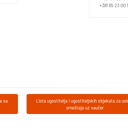
+381 65 23 00 
ta sa
Lista ugostitelja i ugostiteljskih objekata za us
smeštaja uz vaučer