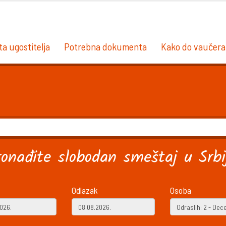
ta ugostitelja
Potrebna dokumenta
Kako do vaučera
ronađite slobodan smeštaj u Srbij
Odlazak
Osoba