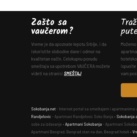
Zašto sa
Traž
vaučerom?
put
Vreme je da upoznate lepotu Srbije, i da
Možemo v
iskoristite slobodne dane i odmor na
apartman
kvalitetan način. Celokupnu ponudu
hotelsko
smeštaja sa upotrebom VAUČERA možete
ispunite
videti na stranici
SMEŠTAJ
vam posl
Sokobanja.net
- Internet portal sa smeštajem i apartmanima u
Randjelovic
- Apartmani Randjelovic Soko Banja •
Sokobanja 
sobe za izdavanje •
Apartmani Sokobanja
- Apartmani Sokoba
Apartmani Beograd, Beograd stan na dan, Beograd hoteli •
Vr