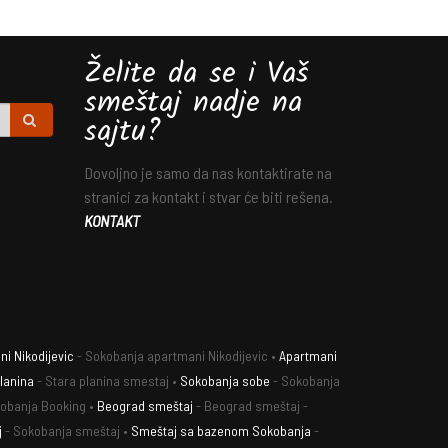
Želite da se i Vaš
smeštaj nadje na
sajtu?
Dovoljno je samo da nas kontaktirate na
stranici za kontakt i stvar će biti rešena.
KONTAKT
i Nikodijevic
- Sokobanja apartmani Nikodijevic •
Apartmani
lanina
- Stara planina smestaj •
Sokobanja sobe
- Sokobanja
obanja Booking •
Beograd smeštaj
- Beograd smeštaj -
j
- Sokobanja smeštaj •
Smeštaj sa bazenom Sokobanja
-