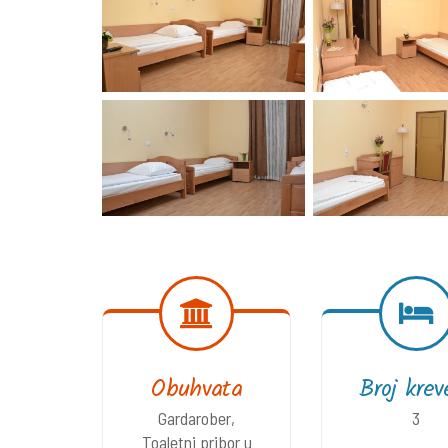
Obuhvata
Broj krev
Gardarober,
3
Toaletni pribor u