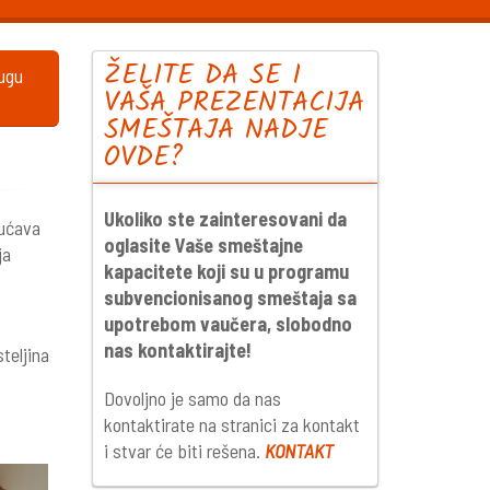
ŽELITE DA SE I
lugu
VAŠA PREZENTACIJA
SMEŠTAJA NADJE
OVDE?
Ukoliko ste zainteresovani da
gućava
oglasite Vaše smeštajne
ja
kapacitete koji su u programu
subvencionisanog smeštaja sa
upotrebom vaučera, slobodno
nas kontaktirajte!
teljina
Dovoljno je samo da nas
kontaktirate na stranici za kontakt
i stvar će biti rešena.
KONTAKT