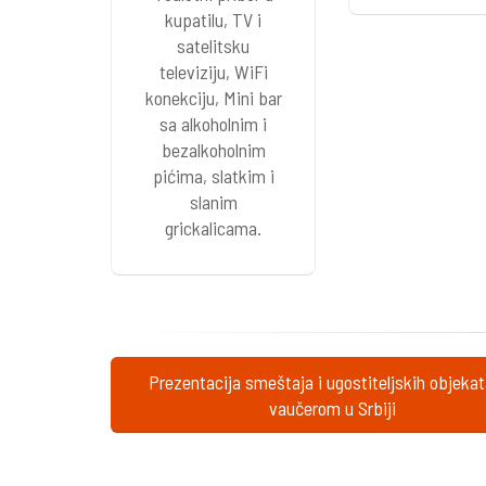
kupatilu, TV i
satelitsku
televiziju, WiFi
konekciju, Mini bar
sa alkoholnim i
bezalkoholnim
pićima, slatkim i
slanim
grickalicama.
Prezentacija smeštaja i ugostiteljskih objeka
vaučerom u Srbiji