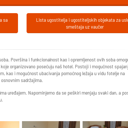
ta sa
Lista ugostitelja i ugostiteljskih objekata za us
smeštaja uz vaučer
h soba. Površina i funkcionalnost kao i opremljenost ovih soba omo
ba koje organizovano posećuju naš hotel. Postoji i mogućnost spajan
em, kao i mogućnost ubacivanja pomoćnog ležaja u vidu fotelje na
m osnovnim sadržajima.
lima uređajem. Napominjemo da se peškiri menjaju svaki dan, a pos
u.