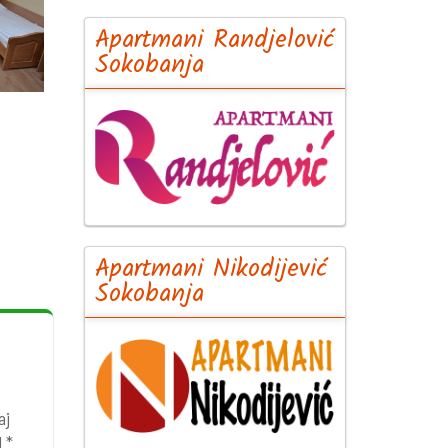
Apartmani Randjelović
Sokobanja
Apartmani Nikodijević
Sokobanja
aj
1 *