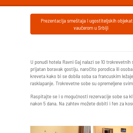
Prezentacija smeštaja i ugostiteljskih objeka
vaučerom u Srbiji
U ponudi hotela Ravni Gaj nalazi se 10 trokrevetni
prijatan boravak gostiju, naročito porodica ili oso
kreveta kako bi se dobila soba sa francuskim ležaj
rasklapanje. Trokrevetne sobe su opremeljene svi
Raspitajte se i o mogućnosti rezervacije sobe sa k
nakon 5 dana. Na zahtev možete dobiti i fen za kos