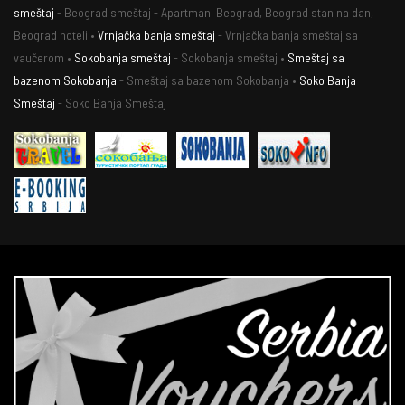
smeštaj
- Beograd smeštaj - Apartmani Beograd, Beograd stan na dan,
Beograd hoteli •
Vrnjačka banja smeštaj
- Vrnjačka banja smeštaj sa
vaučerom •
Sokobanja smeštaj
- Sokobanja smeštaj •
Smeštaj sa
bazenom Sokobanja
- Smeštaj sa bazenom Sokobanja •
Soko Banja
Smeštaj
- Soko Banja Smeštaj