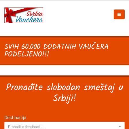
SVIH 60.000 DODATNIH VAUČERA
PODELJENO!!!
Pronađite slobodan smeštaj u
Srbiji!
Destinacija
Pronađite destinaciju...