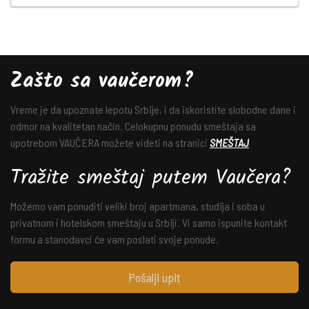
Zašto sa vaučerom?
Vreme je da upoznate lepotu Srbije, i da iskoristite slobodne dane i
odmor na kvalitetan način. Celokupnu ponudu smeštaja sa
upotrebom VAUČERA možete videti na stranici
SMEŠTAJ
Tražite smeštaj putem Vaučera?
Možemo vam ponuditi veliki broj apartmana, studija i soba u
privatnom i hotelskom smeštaju u Srbiji. Vi samo ispunite kontakt
formu a stanodavci će vam poslati svoje ponude.
Pošalji upit