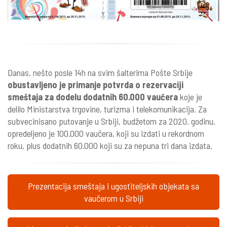
Danas, nešto posle 14h na svim šalterima Pošte Srbije
obustavljeno je primanje potvrda o rezervaciji
smeštaja za dodelu dodatnih 60.000 vaučera
koje je
delilo Ministarstva trgovine, turizma i telekomunikacija. Za
subvecinisano putovanje u Srbiji, budžetom za 2020. godinu.
opredeljeno je 100.000 vaučera, koji su izdati u rekordnom
roku, plus dodatnih 60.000 koji su za nepuna tri dana izdata.
Prezentacija smeštaja i ugostiteljskih objekata sa
vaučerom u Srbiji