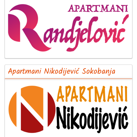
Apartmani Nikodijević Sokobanja