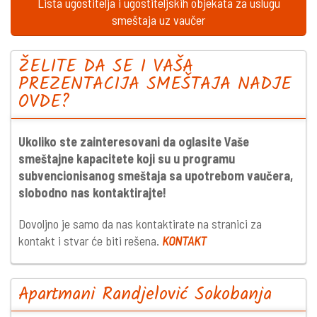
Lista ugostitelja i ugostiteljskih objekata za uslugu
smeštaja uz vaučer
ŽELITE DA SE I VAŠA
PREZENTACIJA SMEŠTAJA NADJE
OVDE?
Ukoliko ste zainteresovani da oglasite Vaše
smeštajne kapacitete koji su u programu
subvencionisanog smeštaja sa upotrebom vaučera,
slobodno nas kontaktirajte!
Dovoljno je samo da nas kontaktirate na stranici za
kontakt i stvar će biti rešena.
KONTAKT
Apartmani Randjelović Sokobanja