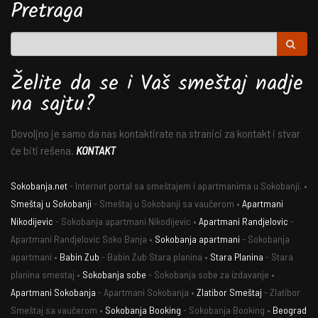
Pretraga
Želite da se i Vaš smeštaj nadje
na sajtu?
Dovoljno je samo da nas kontaktirate na stranici za kontakt i stvar
će biti rešena.
KONTAKT
Sokobanja.net
- Internet portal sa smeštajem i apartmanima u Sokobanji. •
Smeštaj u Sokobanji
- Smeštaj u Sokobanji sa vaučerom •
Apartmani
Nikodijevic
- Sokobanja apartmani Nikodijevic •
Apartmani Randjelovic
-
Apartmani Randjelovic Soko Banja •
Sokobanja apartmani
- Sokobanja
apartmani •
Babin Zub
- Babin Zub Stara planina •
Stara Planina
- Stara
planina smestaj •
Sokobanja sobe
- Sokobanja sobe za izdavanje •
Apartmani Sokobanja
- Apartmani Sokobanja •
Zlatibor Smeštaj
- Zlatibor
Smeštaj sa vaučerom •
Sokobanja Booking
- Sokobanja Booking •
Beograd