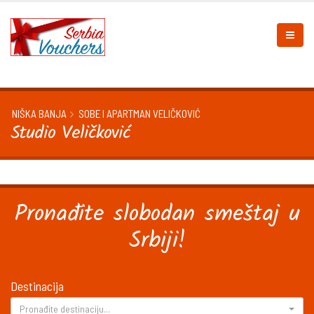
NIŠKA BANJA
SOBE I APARTMAN VELIČKOVIĆ
Studio Veličković
Pronađite slobodan smeštaj u
Srbiji!
Destinacija
Pronađite destinaciju...