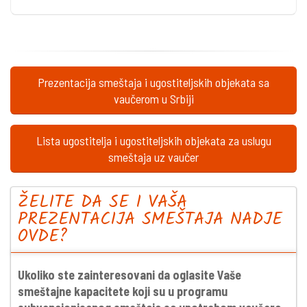
Prezentacija smeštaja i ugostiteljskih objekata sa
vaučerom u Srbiji
Lista ugostitelja i ugostiteljskih objekata za uslugu
smeštaja uz vaučer
ŽELITE DA SE I VAŠA
PREZENTACIJA SMEŠTAJA NADJE
OVDE?
Ukoliko ste zainteresovani da oglasite Vaše
smeštajne kapacitete koji su u programu