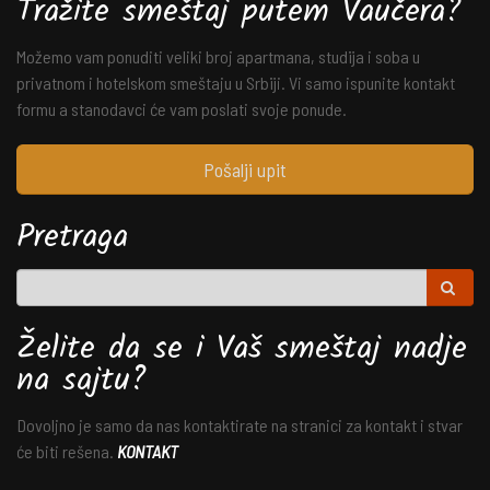
Tražite smeštaj putem Vaučera?
Možemo vam ponuditi veliki broj apartmana, studija i soba u
privatnom i hotelskom smeštaju u Srbiji. Vi samo ispunite kontakt
formu a stanodavci će vam poslati svoje ponude.
Pošalji upit
Pretraga
Želite da se i Vaš smeštaj nadje
na sajtu?
Dovoljno je samo da nas kontaktirate na stranici za kontakt i stvar
će biti rešena.
KONTAKT