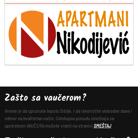
Zašto sa vaučerom?
Vreme je da upoznate lepotu Srbije, i da iskoristite slobodne dane i
odmor na kvalitetan način. Celokupnu ponudu smeštaja sa
upotrebom VAUČERA možete videti na stranici
SMEŠTAJ