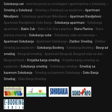
Sokobanja.net
- Internet portal sa smeštajem i apartmanima u Sokobanji. •
Smeštaj u Sokobanji
- Smeštaj u Sokobanji sa vaučerom •
Apartmani
Nikodijevic
- Sokobanja apartmani Nikodijevic •
Apartmani Randjelovic
-
Apartmani Randjelovic Soko Banja •
Sokobanja apartmani
- Sokobanja
apartmani •
Babin Zub
- Babin Zub Stara planina •
Stara Planina
- Stara
planina smestaj •
Sokobanja sobe
- Sokobanja sobe za izdavanje •
Apartmani Sokobanja
- Apartmani Sokobanja •
Zlatibor Smeštaj
- Zlatibor
Smeštaj sa vaučerom •
Sokobanja Booking
- Sokobanja Booking •
Beograd
smeštaj
- Beograd smeštaj - Apartmani Beograd, Beograd stan na dan,
Beograd hoteli •
Vrnjačka banja smeštaj
- Vrnjačka banja smeštaj sa
vaučerom •
Sokobanja smeštaj
- Sokobanja smeštaj •
Smeštaj sa
bazenom Sokobanja
- Smeštaj sa bazenom Sokobanja •
Soko Banja
Smeštaj
- Soko Banja Smeštaj