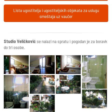
Lista ugostitelja i ugostiteljskih objekata za uslugu
smeštaja uz vaučer
Studio Veličković
se nalazi na spratu i pogodan je za boravk
do tri osobe.