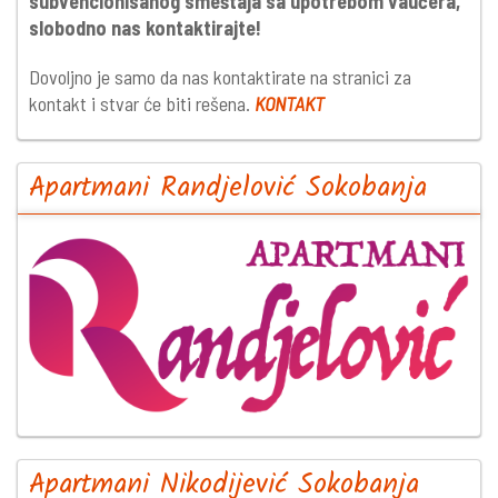
subvencionisanog smeštaja sa upotrebom vaučera,
slobodno nas kontaktirajte!
Dovoljno je samo da nas kontaktirate na stranici za
kontakt i stvar će biti rešena.
KONTAKT
Apartmani Randjelović Sokobanja
Apartmani Nikodijević Sokobanja