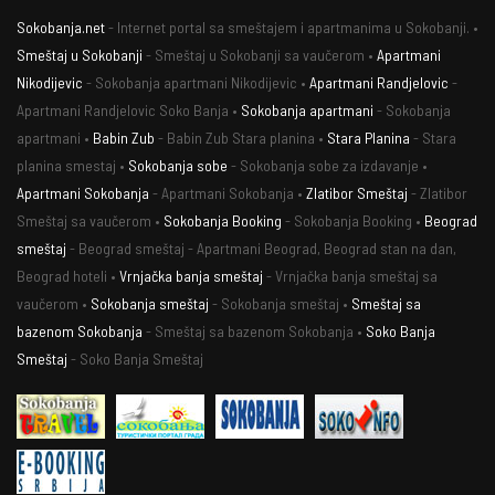
Sokobanja.net
- Internet portal sa smeštajem i apartmanima u Sokobanji. •
Smeštaj u Sokobanji
- Smeštaj u Sokobanji sa vaučerom •
Apartmani
Nikodijevic
- Sokobanja apartmani Nikodijevic •
Apartmani Randjelovic
-
Apartmani Randjelovic Soko Banja •
Sokobanja apartmani
- Sokobanja
apartmani •
Babin Zub
- Babin Zub Stara planina •
Stara Planina
- Stara
planina smestaj •
Sokobanja sobe
- Sokobanja sobe za izdavanje •
Apartmani Sokobanja
- Apartmani Sokobanja •
Zlatibor Smeštaj
- Zlatibor
Smeštaj sa vaučerom •
Sokobanja Booking
- Sokobanja Booking •
Beograd
smeštaj
- Beograd smeštaj - Apartmani Beograd, Beograd stan na dan,
Beograd hoteli •
Vrnjačka banja smeštaj
- Vrnjačka banja smeštaj sa
vaučerom •
Sokobanja smeštaj
- Sokobanja smeštaj •
Smeštaj sa
bazenom Sokobanja
- Smeštaj sa bazenom Sokobanja •
Soko Banja
Smeštaj
- Soko Banja Smeštaj