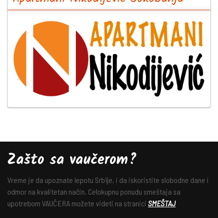
Zašto sa vaučerom?
Vreme je da upoznate lepotu Srbije, i da iskoristite slobodne dane i
odmor na kvalitetan način. Celokupnu ponudu smeštaja sa
upotrebom VAUČERA možete videti na stranici
SMEŠTAJ