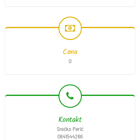
Cena
0
Kontakt
Srećko Perić
0641544266