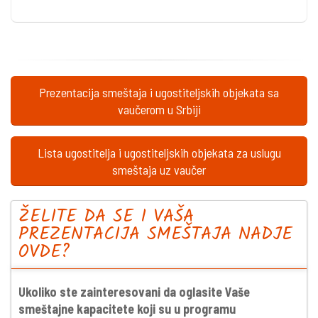
Prezentacija smeštaja i ugostiteljskih objekata sa
vaučerom u Srbiji
Lista ugostitelja i ugostiteljskih objekata za uslugu
smeštaja uz vaučer
ŽELITE DA SE I VAŠA
PREZENTACIJA SMEŠTAJA NADJE
OVDE?
Ukoliko ste zainteresovani da oglasite Vaše
smeštajne kapacitete koji su u programu