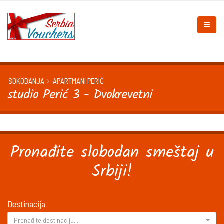
SOKOBANJA
APARTMANI PERIĆ
studio Perić 3 - Dvokrevetni
Pronađite slobodan smeštaj u
Srbiji!
Destinacija
Pronađite destinaciju...