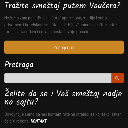
Tražite smeštaj putem Vaučera?
Možemo vam ponuditi veliki broj apartmana, studija i soba u
privatnom i hotelskom smeštaju u Srbiji. Vi samo ispunite kontakt
formu a stanodavci će vam poslati svoje ponude.
Pošalji upit
Pretraga
Želite da se i Vaš smeštaj nadje
na sajtu?
Dovoljno je samo da nas kontaktirate na stranici za kontakt i stvar
će biti rešena.
KONTAKT