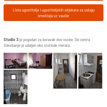
Lista ugostitelja i ugostiteljskih objekata za uslugu
smeštaja uz vaučer
Studio 3
je pogodan za boravak dve osobe. Od centra
Sokobanje je udaljen oko stotinak metara.