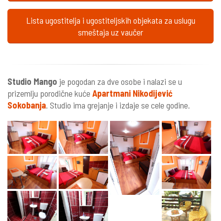
Lista ugostitelja i ugostiteljskih objekata za uslugu
smeštaja uz vaučer
Studio Mango
je pogodan za dve osobe i nalazi se u
prizemlju porodične kuće
Apartmani Nikodijević
Sokobanja
. Studio ima grejanje i izdaje se cele godine.