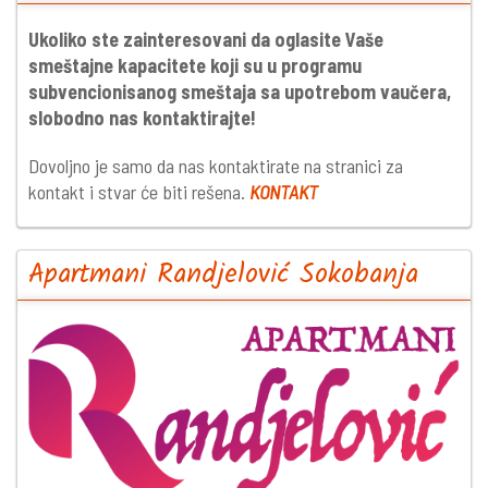
Ukoliko ste zainteresovani da oglasite Vaše
smeštajne kapacitete koji su u programu
subvencionisanog smeštaja sa upotrebom vaučera,
slobodno nas kontaktirajte!
Dovoljno je samo da nas kontaktirate na stranici za
kontakt i stvar će biti rešena.
KONTAKT
Apartmani Randjelović Sokobanja