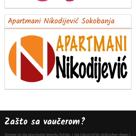
Apartmani Nikodijević Sokobanja
Zašto sa vaučerom?
Vreme je da upoznate lepotu Srbije, i da iskoristite slobodne dane i