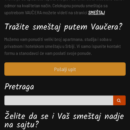
odmor na kvalitetan način. Celokupnu ponudu smeštaja sa
upotrebom VAUČERA možete videti na stranici
SMEŠTAJ
Tražite smeštaj putem Vaučera?
Možemo vam ponuditi veliki broj apartmana, studija i soba u
privatnom i hotelskom smeštaju u Srbiji. Vi samo ispunite kontakt
formu a stanodavci će vam poslati svoje ponude.
Pošalji upit
Pretraga
Želite da se i Vaš smeštaj nadje
na sajtu?