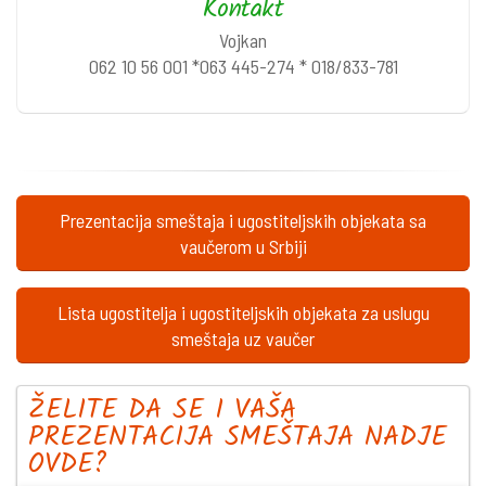
Kontakt
Vojkan
062 10 56 001 *063 445-274 * 018/833-781
Prezentacija smeštaja i ugostiteljskih objekata sa
vaučerom u Srbiji
Lista ugostitelja i ugostiteljskih objekata za uslugu
smeštaja uz vaučer
ŽELITE DA SE I VAŠA
PREZENTACIJA SMEŠTAJA NADJE
OVDE?