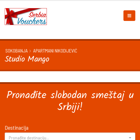
SOKOBANJA
APARTMANI NIKODIJEVIĆ
Studio Mango
Pronađite slobodan smeštaj u
Srbiji!
Destinacija
Pronađite destinaciju...