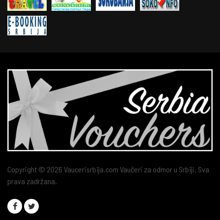
Copyright © 2026 Vaucerisrbija.com Vaučeri za odmor u Srbiji. Sva
prava zadržana.