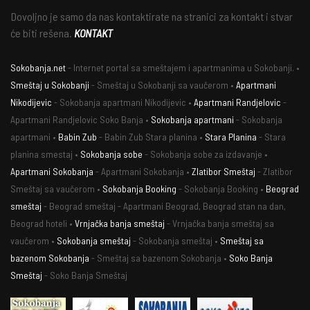
Dovoljno je samo da nas kontaktirate na stranici za kontakt i stvar
će biti rešena.
KONTAKT
Sokobanja.net
- Internet portal sa smeštajem i apartmanima u Sokobanji. •
Smeštaj u Sokobanji
- Smeštaj u Sokobanji sa vaučerom •
Apartmani
Nikodijevic
- Sokobanja apartmani Nikodijevic •
Apartmani Randjelovic
-
Apartmani Randjelovic Soko Banja •
Sokobanja apartmani
- Sokobanja
apartmani •
Babin Zub
- Babin Zub Stara planina •
Stara Planina
- Stara
planina smestaj •
Sokobanja sobe
- Sokobanja sobe za izdavanje •
Apartmani Sokobanja
- Apartmani Sokobanja •
Zlatibor Smeštaj
- Zlatibor
Smeštaj sa vaučerom •
Sokobanja Booking
- Sokobanja Booking •
Beograd
smeštaj
- Beograd smeštaj - Apartmani Beograd, Beograd stan na dan,
Beograd hoteli •
Vrnjačka banja smeštaj
- Vrnjačka banja smeštaj sa
vaučerom •
Sokobanja smeštaj
- Sokobanja smeštaj •
Smeštaj sa
bazenom Sokobanja
- Smeštaj sa bazenom Sokobanja •
Soko Banja
Smeštaj
- Soko Banja Smeštaj