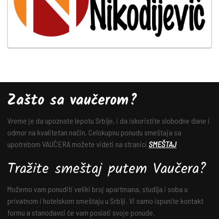
Zašto sa vaučerom?
Vreme je da upoznate lepotu Srbije, i da iskoristite slobodne dane i
odmor na kvalitetan način. Celokupnu ponudu smeštaja sa
upotrebom VAUČERA možete videti na stranici
SMEŠTAJ
Tražite smeštaj putem Vaučera?
Možemo vam ponuditi veliki broj apartmana, studija i soba u
privatnom i hotelskom smeštaju u Srbiji. Vi samo ispunite kontakt
formu a stanodavci će vam poslati svoje ponude.