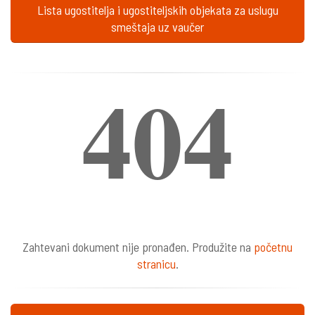
Lista ugostitelja i ugostiteljskih objekata za uslugu
smeštaja uz vaučer
404
Zahtevani dokument nije pronađen. Produžite na
početnu
stranicu
.