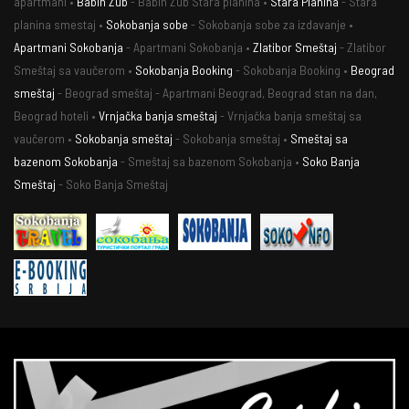
apartmani •
Babin Zub
- Babin Zub Stara planina •
Stara Planina
- Stara
planina smestaj •
Sokobanja sobe
- Sokobanja sobe za izdavanje •
Apartmani Sokobanja
- Apartmani Sokobanja •
Zlatibor Smeštaj
- Zlatibor
Smeštaj sa vaučerom •
Sokobanja Booking
- Sokobanja Booking •
Beograd
smeštaj
- Beograd smeštaj - Apartmani Beograd, Beograd stan na dan,
Beograd hoteli •
Vrnjačka banja smeštaj
- Vrnjačka banja smeštaj sa
vaučerom •
Sokobanja smeštaj
- Sokobanja smeštaj •
Smeštaj sa
bazenom Sokobanja
- Smeštaj sa bazenom Sokobanja •
Soko Banja
Smeštaj
- Soko Banja Smeštaj