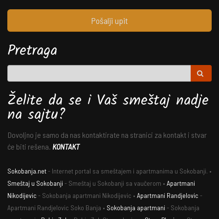
Pošalji upit
Pretraga
Želite da se i Vaš smeštaj nadje
na sajtu?
Dovoljno je samo da nas kontaktirate na stranici za kontakt i stvar
će biti rešena.
KONTAKT
Sokobanja.net
- Internet portal sa smeštajem i apartmanima u Sokobanji. •
Smeštaj u Sokobanji
- Smeštaj u Sokobanji sa vaučerom •
Apartmani
Nikodijevic
- Sokobanja apartmani Nikodijevic •
Apartmani Randjelovic
-
Apartmani Randjelovic Soko Banja •
Sokobanja apartmani
- Sokobanja