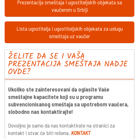
Prezentacija smeštaja i ugostiteljskih objekata sa
vaučerom u Srbiji
Lista ugostitelja i ugostiteljskih objekata za uslugu
smeštaja uz vaučer
ŽELITE DA SE I VAŠA
PREZENTACIJA SMEŠTAJA NADJE
OVDE?
Ukoliko ste zainteresovani da oglasite Vaše
smeštajne kapacitete koji su u programu
subvencionisanog smeštaja sa upotrebom vaučera,
slobodno nas kontaktirajte!
Dovoljno je samo da nas kontaktirate na stranici za
kontakt i stvar će biti rešena.
KONTAKT