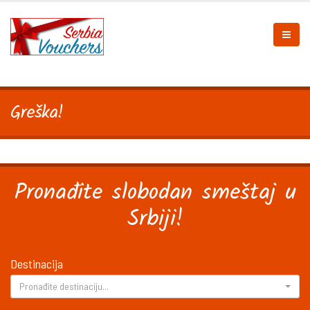
Greška!
Pronađite slobodan smeštaj u
Srbiji!
Destinacija
Pronađite destinaciju...