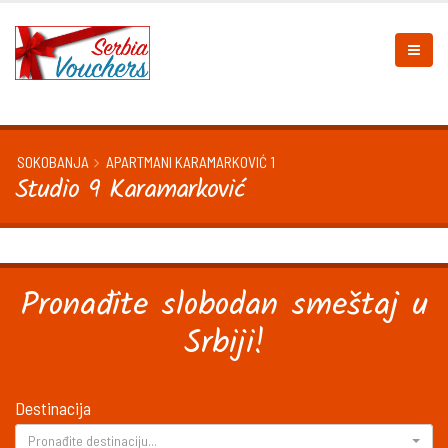
SOKOBANJA
APARTMANI KARAMARKOVIĆ 1
Studio 9 Karamarković
Pronađite slobodan smeštaj u
Srbiji!
Destinacija
Pronađite destinaciju...