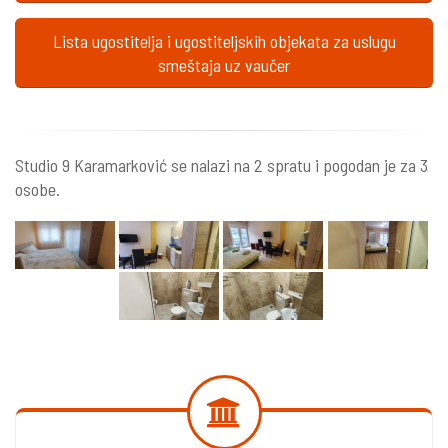
Lista ugostitelja i ugostiteljskih objekata za uslugu
smeštaja uz vaučer
Studio 9 Karamarković se nalazi na 2 spratu i pogodan je za 3
osobe.