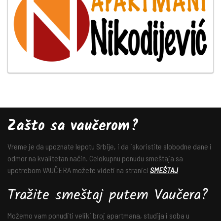
Zašto sa vaučerom?
Vreme je da upoznate lepotu Srbije, i da iskoristite slobodne dane i
odmor na kvalitetan način. Celokupnu ponudu smeštaja sa
upotrebom VAUČERA možete videti na stranici
SMEŠTAJ
Tražite smeštaj putem Vaučera?
Možemo vam ponuditi veliki broj apartmana, studija i soba u