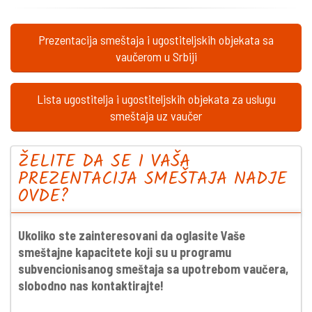
Prezentacija smeštaja i ugostiteljskih objekata sa
vaučerom u Srbiji
Lista ugostitelja i ugostiteljskih objekata za uslugu
smeštaja uz vaučer
ŽELITE DA SE I VAŠA
PREZENTACIJA SMEŠTAJA NADJE
OVDE?
Ukoliko ste zainteresovani da oglasite Vaše
smeštajne kapacitete koji su u programu
subvencionisanog smeštaja sa upotrebom vaučera,
slobodno nas kontaktirajte!