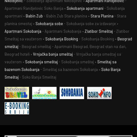
Nikodijevic
- Sokobanja apartmani Nikodijevic •
Apartmani Randjelovic
-
Apartmani Randjelovic Soko Banja •
Sokobanja apartmani
- Sokobanja
apartmani •
Babin Zub
- Babin Zub Stara planina •
Stara Planina
- Stara
planina smestaj •
Sokobanja sobe
- Sokobanja sobe za izdavanje •
Apartmani Sokobanja
- Apartmani Sokobanja •
Zlatibor Smeštaj
- Zlatibor
Smeštaj sa vaučerom •
Sokobanja Booking
- Sokobanja Booking •
Beograd
smeštaj
- Beograd smeštaj - Apartmani Beograd, Beograd stan na dan,
Beograd hoteli •
Vrnjačka banja smeštaj
- Vrnjačka banja smeštaj sa
vaučerom •
Sokobanja smeštaj
- Sokobanja smeštaj •
Smeštaj sa
bazenom Sokobanja
- Smeštaj sa bazenom Sokobanja •
Soko Banja
Smeštaj
- Soko Banja Smeštaj