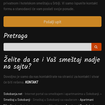
privatnom i hotelskom smeštaju u Srbiji. Vi samo ispunite kontakt
formu a stanodavci će vam poslati svoje ponude.
Pošalji upit
Pretraga
Želite da se i Vaš smeštaj nadje
na sajtu?
Dovoljno je samo da nas kontaktirate na stranici za kontakt i stvar
će biti rešena.
KONTAKT
Sokobanja.net
- Internet portal sa smeštajem i apartmanima u Sokobanji. •
Smeštaj u Sokobanji
- Smeštaj u Sokobanji sa vaučerom •
Apartmani