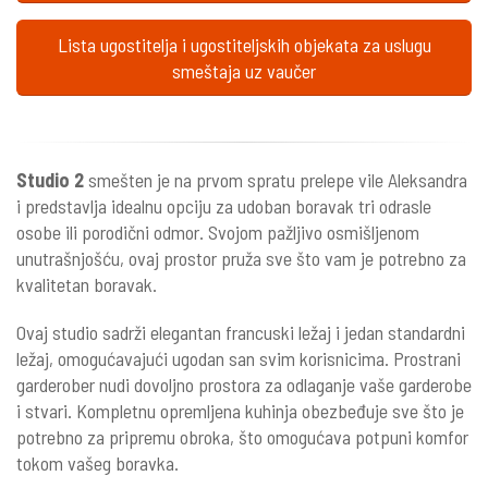
Lista ugostitelja i ugostiteljskih objekata za uslugu
smeštaja uz vaučer
Studio 2
smešten je na prvom spratu prelepe vile Aleksandra
i predstavlja idealnu opciju za udoban boravak tri odrasle
osobe ili porodični odmor. Svojom pažljivo osmišljenom
unutrašnjošću, ovaj prostor pruža sve što vam je potrebno za
kvalitetan boravak.
Ovaj studio sadrži elegantan francuski ležaj i jedan standardni
ležaj, omogućavajući ugodan san svim korisnicima. Prostrani
garderober nudi dovoljno prostora za odlaganje vaše garderobe
i stvari. Kompletnu opremljena kuhinja obezbeđuje sve što je
potrebno za pripremu obroka, što omogućava potpuni komfor
tokom vašeg boravka.