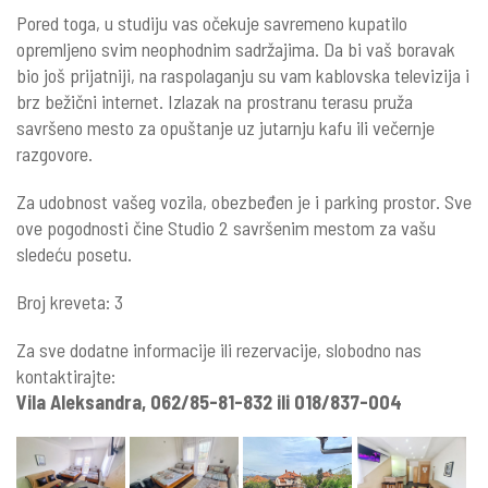
Pored toga, u studiju vas očekuje savremeno kupatilo
opremljeno svim neophodnim sadržajima. Da bi vaš boravak
bio još prijatniji, na raspolaganju su vam kablovska televizija i
brz bežični internet. Izlazak na prostranu terasu pruža
savršeno mesto za opuštanje uz jutarnju kafu ili večernje
razgovore.
Za udobnost vašeg vozila, obezbeđen je i parking prostor. Sve
ove pogodnosti čine Studio 2 savršenim mestom za vašu
sledeću posetu.
Broj kreveta: 3
Za sve dodatne informacije ili rezervacije, slobodno nas
kontaktirajte:
Vila Aleksandra, 062/85-81-832 ili 018/837-004