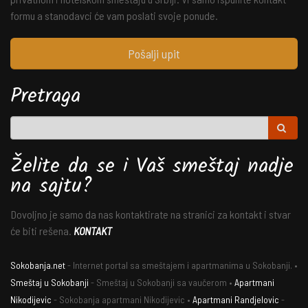
formu a stanodavci će vam poslati svoje ponude.
Pošalji upit
Pretraga
Želite da se i Vaš smeštaj nadje
na sajtu?
Dovoljno je samo da nas kontaktirate na stranici za kontakt i stvar
će biti rešena.
KONTAKT
Sokobanja.net
- Internet portal sa smeštajem i apartmanima u Sokobanji. •
Smeštaj u Sokobanji
- Smeštaj u Sokobanji sa vaučerom •
Apartmani
Nikodijevic
- Sokobanja apartmani Nikodijevic •
Apartmani Randjelovic
-