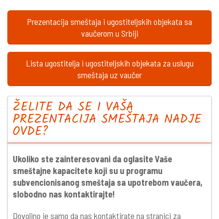
Prezentacija smeštaja i ugostiteljskih objekata sa
vaučerom u Srbiji
Lista ugostitelja i ugostiteljskih objekata za uslugu
smeštaja uz vaučer
ŽELITE DA SE I VAŠA
PREZENTACIJA SMEŠTAJA NADJE
OVDE?
Ukoliko ste zainteresovani da oglasite Vaše
smeštajne kapacitete koji su u programu
subvencionisanog smeštaja sa upotrebom vaučera,
slobodno nas kontaktirajte!
Dovoljno je samo da nas kontaktirate na stranici za