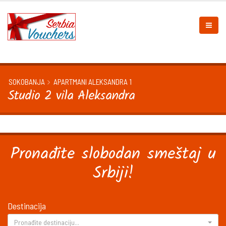
SOKOBANJA
APARTMANI ALEKSANDRA 1
Studio 2 vila Aleksandra
Pronađite slobodan smeštaj u
Srbiji!
Destinacija
Pronađite destinaciju...