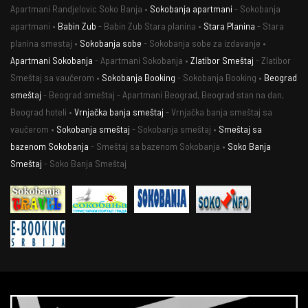
Apartmani Randjelovic Soko Banja •
Sokobanja apartmani
- Sokobanja
apartmani •
Babin Zub
- Babin Zub Stara planina •
Stara Planina
- Stara
planina smestaj •
Sokobanja sobe
- Sokobanja sobe za izdavanje •
Apartmani Sokobanja
- Apartmani Sokobanja •
Zlatibor Smeštaj
- Zlatibor
Smeštaj sa vaučerom •
Sokobanja Booking
- Sokobanja Booking •
Beograd
smeštaj
- Beograd smeštaj - Apartmani Beograd, Beograd stan na dan,
Beograd hoteli •
Vrnjačka banja smeštaj
- Vrnjačka banja smeštaj sa
vaučerom •
Sokobanja smeštaj
- Sokobanja smeštaj •
Smeštaj sa
bazenom Sokobanja
- Smeštaj sa bazenom Sokobanja •
Soko Banja
Smeštaj
- Soko Banja Smeštaj