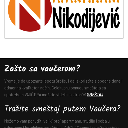
Zašto sa vaučerom?
Vreme je da upoznate lepotu Srbije, i da iskoristite slobodne dane i
odmor na kvalitetan način. Celokupnu ponudu smeštaja sa
upotrebom VAUČERA možete videti na stranici
SMEŠTAJ
Tražite smeštaj putem Vaučera?
Možemo vam ponuditi veliki broj apartmana, studija i soba u
privatnom i hotelskom smeštaju u Srbiji. Vi samo ispunite kontakt