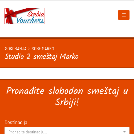
SOKOBANJA
SOBE MARKO
Studio 2 smeštaj Marko
Pronađite slobodan smeštaj u
Srbiji!
Destinacija
Pronađite destinaciju...