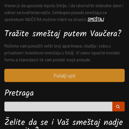
Vreme je da upoznate lepotu Srbije, i da iskoristite slobodne dane i
odmor na kvalitetan način. Celokupnu ponudu smeštaja sa
upotrebom VAUČERA možete videti na stranici
SMEŠTAJ
Tražite smeštaj putem Vaučera?
Možemo vam ponuditi veliki broj apartmana, studija i soba u
privatnom i hotelskom smeštaju u Srbiji. Vi samo ispunite kontakt
formu a stanodavci će vam poslati svoje ponude.
Pošalji upit
Pretraga
Želite da se i Vaš smeštaj nadje