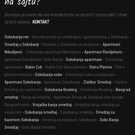
na sajtu?
Dovoljno je samo da nas kontaktirate na stranici za kontakt i stvar
će biti rešena.
KONTAKT
Sokobanja.net
- Internet portal sa smeštajem i apartmanima u Sokobanji. •
Smeštaj u Sokobanji
- Smeštaj u Sokobanji sa vaučerom •
Apartmani
Nikodijevic
- Sokobanja apartmani Nikodijevic •
Apartmani Randjelovic
-
Apartmani Randjelovic Soko Banja •
Sokobanja apartmani
- Sokobanja
apartmani •
Babin Zub
- Babin Zub Stara planina •
Stara Planina
- Stara
planina smestaj •
Sokobanja sobe
- Sokobanja sobe za izdavanje •
Apartmani Sokobanja
- Apartmani Sokobanja •
Zlatibor Smeštaj
- Zlatibor
Smeštaj sa vaučerom •
Sokobanja Booking
- Sokobanja Booking •
Beograd
smeštaj
- Beograd smeštaj - Apartmani Beograd, Beograd stan na dan,
Beograd hoteli •
Vrnjačka banja smeštaj
- Vrnjačka banja smeštaj sa
vaučerom •
Sokobanja smeštaj
- Sokobanja smeštaj •
Smeštaj sa
bazenom Sokobanja
- Smeštaj sa bazenom Sokobanja •
Soko Banja
Smeštaj
- Soko Banja Smeštaj