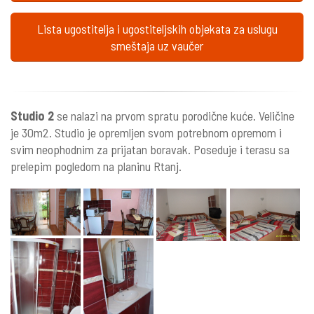
Lista ugostitelja i ugostiteljskih objekata za uslugu
smeštaja uz vaučer
Studio 2
se nalazi na prvom spratu porodične kuće. Veličine
je 30m2. Studio je opremljen svom potrebnom opremom i
svim neophodnim za prijatan boravak. Poseduje i terasu sa
prelepim pogledom na planinu Rtanj.