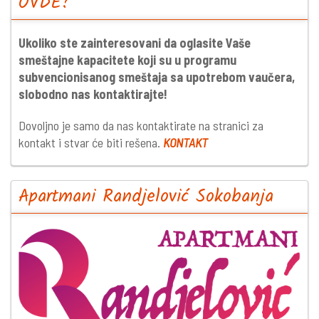
OVDE?
Ukoliko ste zainteresovani da oglasite Vaše
smeštajne kapacitete koji su u programu
subvencionisanog smeštaja sa upotrebom vaučera,
slobodno nas kontaktirajte!
Dovoljno je samo da nas kontaktirate na stranici za
kontakt i stvar će biti rešena.
KONTAKT
Apartmani Randjelović Sokobanja