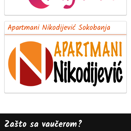
Apartmani Nikodijević Sokobanja
Zašto sa vaučerom?