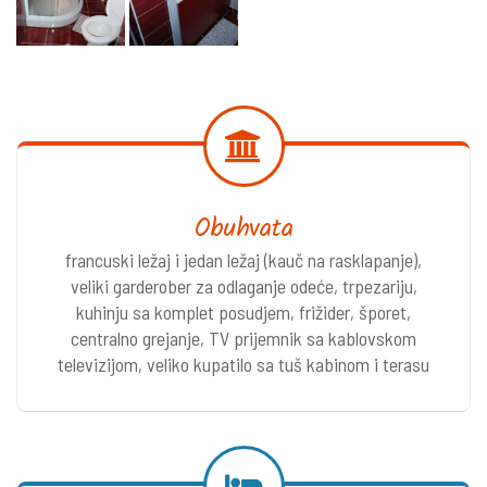
Obuhvata
francuski ležaj i jedan ležaj (kauč na rasklapanje),
veliki garderober za odlaganje odeće, trpezariju,
kuhinju sa komplet posudjem, frižider, šporet,
centralno grejanje, TV prijemnik sa kablovskom
televizijom, veliko kupatilo sa tuš kabinom i terasu