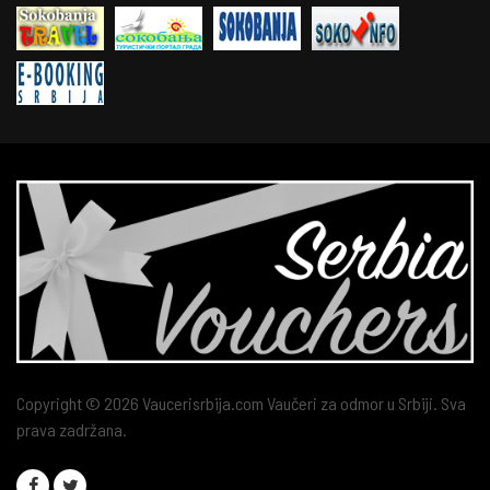
Copyright © 2026 Vaucerisrbija.com Vaučeri za odmor u Srbiji. Sva
prava zadržana.