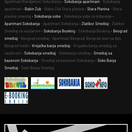
Apartmani Randjelovic Soko Banja •
Sokobanja apartmani
- Sokobanja
apartmani •
Babin Zub
- Babin Zub Stara planina •
Stara Planina
- Stara
planina smestaj •
Sokobanja sobe
- Sokobanja sobe za izdavanje •
Apartmani Sokobanja
- Apartmani Sokobanja •
Zlatibor Smeštaj
- Zlatibor
Smeštaj sa vaučerom •
Sokobanja Booking
- Sokobanja Booking •
Beograd
smeštaj
- Beograd smeštaj - Apartmani Beograd, Beograd stan na dan,
Beograd hoteli •
Vrnjačka banja smeštaj
- Vrnjačka banja smeštaj sa
vaučerom •
Sokobanja smeštaj
- Sokobanja smeštaj •
Smeštaj sa
bazenom Sokobanja
- Smeštaj sa bazenom Sokobanja •
Soko Banja
Smeštaj
- Soko Banja Smeštaj