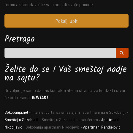
formu a stanodavci će vam poslati svoje ponude.
Pošalji upit
Pretraga
Želite da se i Vaš smeštaj nadje
na sajtu?
Dovoljno je samo da nas kontaktirate na stranici za kontakt i stvar
će biti rešena.
KONTAKT
Sokobanja.net
- Internet portal sa smeštajem i apartmanima u Sokobanji. •
Smeštaj u Sokobanji
- Smeštaj u Sokobanji sa vaučerom •
Apartmani
Nikodijevic
- Sokobanja apartmani Nikodijevic •
Apartmani Randjelovic
-