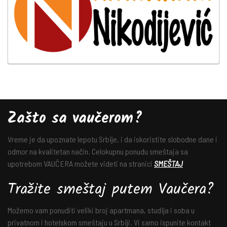
Zašto sa vaučerom?
Vreme je da upoznate lepotu Srbije, i da iskoristite slobodne dane i
odmor na kvalitetan način. Celokupnu ponudu smeštaja sa
upotrebom VAUČERA možete videti na stranici
SMEŠTAJ
Tražite smeštaj putem Vaučera?
Možemo vam ponuditi veliki broj apartmana, studija i soba u
privatnom i hotelskom smeštaju u Srbiji. Vi samo ispunite kontakt