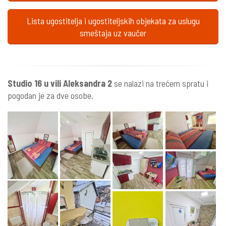
Lista ugostitelja i ugostiteljskih objekata za uslugu
smeštaja uz vaučer
Studio 16 u vili Aleksandra 2
se nalazi na trećem spratu i
pogodan je za dve osobe.