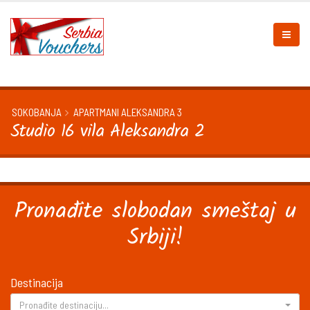
SOKOBANJA
APARTMANI ALEKSANDRA 3
Studio 16 vila Aleksandra 2
Pronađite slobodan smeštaj u
Srbiji!
Destinacija
Pronađite destinaciju...