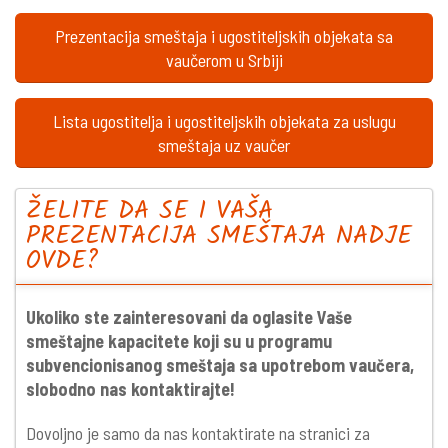
Prezentacija smeštaja i ugostiteljskih objekata sa
vaučerom u Srbiji
Lista ugostitelja i ugostiteljskih objekata za uslugu
smeštaja uz vaučer
ŽELITE DA SE I VAŠA
PREZENTACIJA SMEŠTAJA NADJE
OVDE?
Ukoliko ste zainteresovani da oglasite Vaše
smeštajne kapacitete koji su u programu
subvencionisanog smeštaja sa upotrebom vaučera,
slobodno nas kontaktirajte!
Dovoljno je samo da nas kontaktirate na stranici za