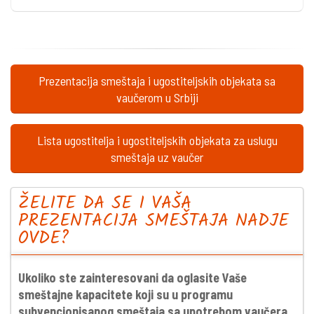
Prezentacija smeštaja i ugostiteljskih objekata sa
vaučerom u Srbiji
Lista ugostitelja i ugostiteljskih objekata za uslugu
smeštaja uz vaučer
ŽELITE DA SE I VAŠA
PREZENTACIJA SMEŠTAJA NADJE
OVDE?
Ukoliko ste zainteresovani da oglasite Vaše
smeštajne kapacitete koji su u programu
subvencionisanog smeštaja sa upotrebom vaučera,