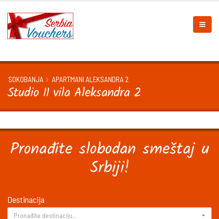
SOKOBANJA
APARTMANI ALEKSANDRA 2
Studio 11 vila Aleksandra 2
Pronađite slobodan smeštaj u
Srbiji!
Destinacija
Pronađite destinaciju...