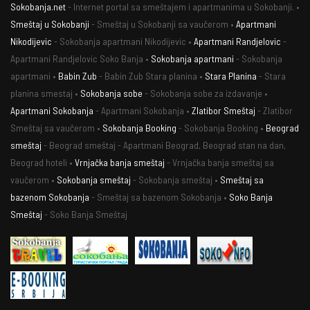
Sokobanja.net
- Internet portal sa smeštajem i apartmanima u Sokobanji. •
Smeštaj u Sokobanji
- Smeštaj u Sokobanji sa vaučerom •
Apartmani
Nikodijevic
- Sokobanja apartmani Nikodijevic •
Apartmani Randjelovic
-
Apartmani Randjelovic Soko Banja •
Sokobanja apartmani
- Sokobanja
apartmani •
Babin Zub
- Babin Zub Stara planina •
Stara Planina
- Stara
planina smestaj •
Sokobanja sobe
- Sokobanja sobe za izdavanje •
Apartmani Sokobanja
- Apartmani Sokobanja •
Zlatibor Smeštaj
- Zlatibor
Smeštaj sa vaučerom •
Sokobanja Booking
- Sokobanja Booking •
Beograd
smeštaj
- Beograd smeštaj - Apartmani Beograd, Beograd stan na dan,
Beograd hoteli •
Vrnjačka banja smeštaj
- Vrnjačka banja smeštaj sa
vaučerom •
Sokobanja smeštaj
- Sokobanja smeštaj •
Smeštaj sa
bazenom Sokobanja
- Smeštaj sa bazenom Sokobanja •
Soko Banja
Smeštaj
- Soko Banja Smeštaj