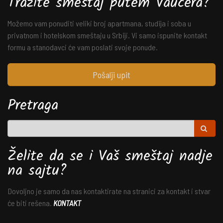
Tražite smeštaj putem Vaučera?
Možemo vam ponuditi veliki broj apartmana, studija i soba u
privatnom i hotelskom smeštaju u Srbiji. Vi samo ispunite kontakt
formu a stanodavci će vam poslati svoje ponude.
Pošalji upit
Pretraga
Želite da se i Vaš smeštaj nadje
na sajtu?
Dovoljno je samo da nas kontaktirate na stranici za kontakt i stvar
će biti rešena.
KONTAKT