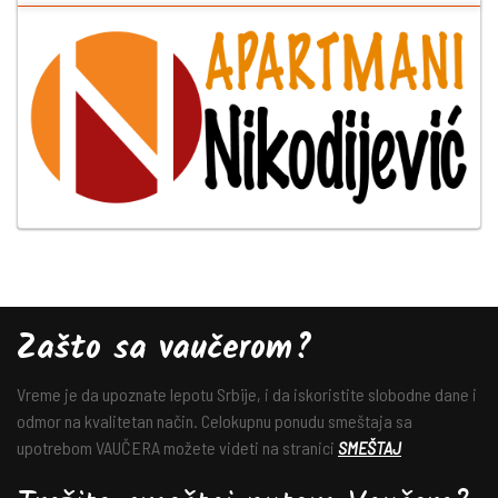
Zašto sa vaučerom?
Vreme je da upoznate lepotu Srbije, i da iskoristite slobodne dane i
odmor na kvalitetan način. Celokupnu ponudu smeštaja sa
upotrebom VAUČERA možete videti na stranici
SMEŠTAJ