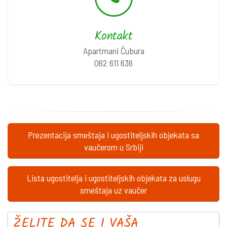
Kontakt
Apartmani Čubura
062 611 636
Prezentacija smeštaja i ugostiteljskih objekata sa
vaučerom u Srbiji
Lista ugostitelja i ugostiteljskih objekata za uslugu
smeštaja uz vaučer
ŽELITE DA SE I VAŠA