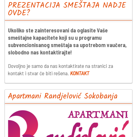
PREZENTACIJA SMEŠTAJA NADJE
OVDE?
Ukoliko ste zainteresovani da oglasite Vaše
smeštajne kapacitete koji su u programu
subvencionisanog smeštaja sa upotrebom vaučera,
slobodno nas kontaktirajte!
Dovoljno je samo da nas kontaktirate na stranici za
kontakt i stvar će biti rešena.
KONTAKT
Apartmani Randjelović Sokobanja