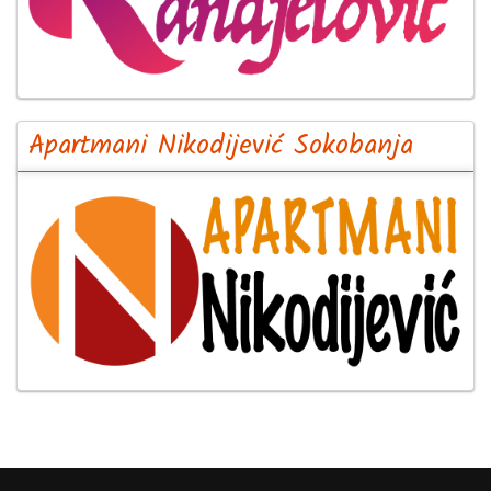
Apartmani Nikodijević Sokobanja