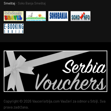
Smeštaj
- Soko Banja Smeštaj
Copyright © 2026 Vaucerisrbija.com Vaučeri za odmor u Srbiji. Sva
prava zadržana.