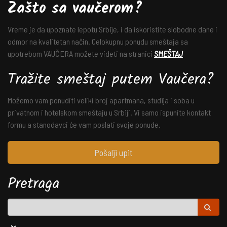
Zašto sa vaučerom?
Vreme je da upoznate lepotu Srbije, i da iskoristite slobodne dane i
odmor na kvalitetan način. Celokupnu ponudu smeštaja sa
upotrebom VAUČERA možete videti na stranici
SMEŠTAJ
Tražite smeštaj putem Vaučera?
Možemo vam ponuditi veliki broj apartmana, studija i soba u
privatnom i hotelskom smeštaju u Srbiji. Vi samo ispunite kontakt
formu a stanodavci će vam poslati svoje ponude.
Pošalji upit
Pretraga