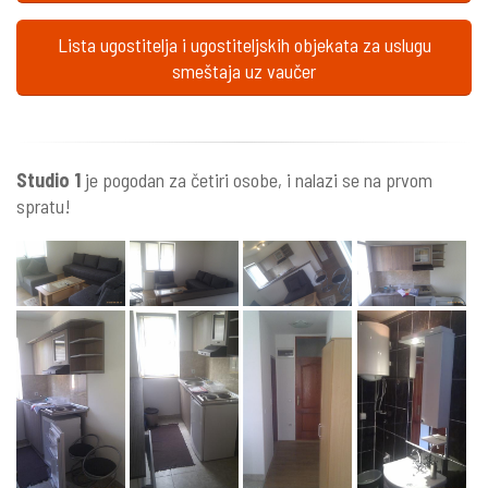
Lista ugostitelja i ugostiteljskih objekata za uslugu
smeštaja uz vaučer
Studio 1
je pogodan za četiri osobe, i nalazi se na prvom
spratu!