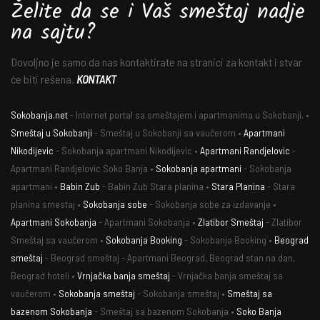
Želite da se i Vaš smeštaj nadje
na sajtu?
Dovoljno je samo da nas kontaktirate na stranici za kontakt i stvar
će biti rešena.
KONTAKT
Sokobanja.net
- Internet portal sa smeštajem i apartmanima u Sokobanji. •
Smeštaj u Sokobanji
- Smeštaj u Sokobanji sa vaučerom •
Apartmani
Nikodijevic
- Sokobanja apartmani Nikodijevic •
Apartmani Randjelovic
-
Apartmani Randjelovic Soko Banja •
Sokobanja apartmani
- Sokobanja
apartmani •
Babin Zub
- Babin Zub Stara planina •
Stara Planina
- Stara
planina smestaj •
Sokobanja sobe
- Sokobanja sobe za izdavanje •
Apartmani Sokobanja
- Apartmani Sokobanja •
Zlatibor Smeštaj
- Zlatibor
Smeštaj sa vaučerom •
Sokobanja Booking
- Sokobanja Booking •
Beograd
smeštaj
- Beograd smeštaj - Apartmani Beograd, Beograd stan na dan,
Beograd hoteli •
Vrnjačka banja smeštaj
- Vrnjačka banja smeštaj sa
vaučerom •
Sokobanja smeštaj
- Sokobanja smeštaj •
Smeštaj sa
bazenom Sokobanja
- Smeštaj sa bazenom Sokobanja •
Soko Banja