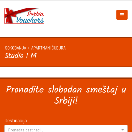
SOKOBANJA
APARTMANI ČUBURA
Studio 1 M
Pronađite slobodan smeštaj u
Srbiji!
Destinacija
Pronađite destinaciju...