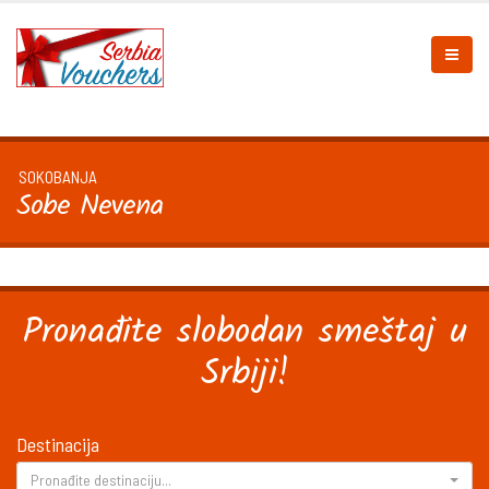
SOKOBANJA
Sobe Nevena
Pronađite slobodan smeštaj u
Srbiji!
Destinacija
Pronađite destinaciju...