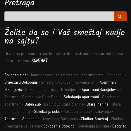
Pretraga
Želite da se i Vaš smeštaj nadje
na sajtu?
Dovoljno je samo da nas kontaktirate na stranici za kontakt i stvar
će biti rešena.
KONTAKT
Sokobanja.net
- Internet portal sa smeštajem i apartmanima u Sokobanji. •
Smeštaj u Sokobanji
- Smeštaj u Sokobanji sa vaučerom •
Apartmani
Nikodijevic
- Sokobanja apartmani Nikodijevic •
Apartmani Randjelovic
-
Apartmani Randjelovic Soko Banja •
Sokobanja apartmani
- Sokobanja
apartmani •
Babin Zub
- Babin Zub Stara planina •
Stara Planina
- Stara
planina smestaj •
Sokobanja sobe
- Sokobanja sobe za izdavanje •
Apartmani Sokobanja
- Apartmani Sokobanja •
Zlatibor Smeštaj
- Zlatibor
Smeštaj sa vaučerom •
Sokobanja Booking
- Sokobanja Booking •
Beograd