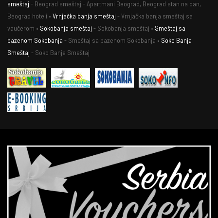
smeštaj
- Beograd smeštaj - Apartmani Beograd, Beograd stan na dan,
Beograd hoteli •
Vrnjačka banja smeštaj
- Vrnjačka banja smeštaj sa
vaučerom •
Sokobanja smeštaj
- Sokobanja smeštaj •
Smeštaj sa
bazenom Sokobanja
- Smeštaj sa bazenom Sokobanja •
Soko Banja
Smeštaj
- Soko Banja Smeštaj