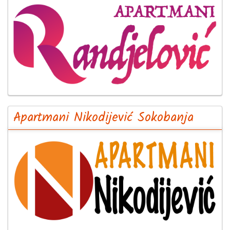
Apartmani Nikodijević Sokobanja