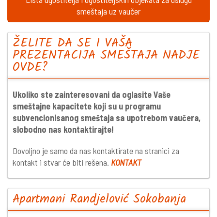
smeštaja uz vaučer
ŽELITE DA SE I VAŠA
PREZENTACIJA SMEŠTAJA NADJE
OVDE?
Ukoliko ste zainteresovani da oglasite Vaše
smeštajne kapacitete koji su u programu
subvencionisanog smeštaja sa upotrebom vaučera,
slobodno nas kontaktirajte!
Dovoljno je samo da nas kontaktirate na stranici za
kontakt i stvar će biti rešena.
KONTAKT
Apartmani Randjelović Sokobanja