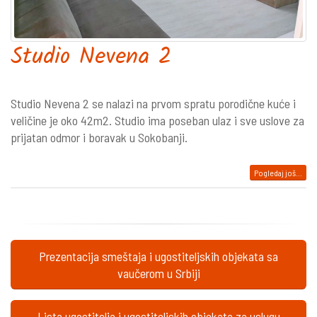
Studio Nevena 2
Studio Nevena 2 se nalazi na prvom spratu porodične kuće i
veličine je oko 42m2. Studio ima poseban ulaz i sve uslove za
prijatan odmor i boravak u Sokobanji.
Pogledaj još...
Prezentacija smeštaja i ugostiteljskih objekata sa
vaučerom u Srbiji
Lista ugostitelja i ugostiteljskih objekata za uslugu