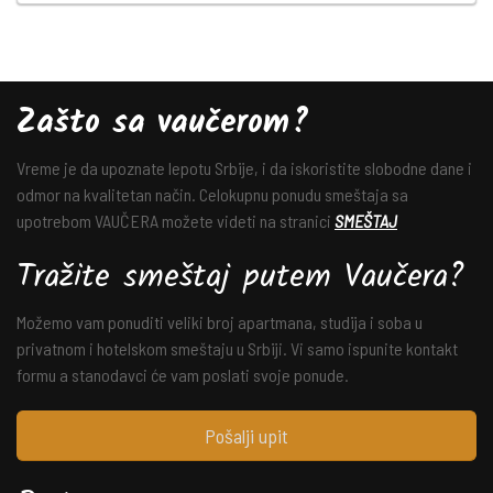
Zašto sa vaučerom?
Vreme je da upoznate lepotu Srbije, i da iskoristite slobodne dane i
odmor na kvalitetan način. Celokupnu ponudu smeštaja sa
upotrebom VAUČERA možete videti na stranici
SMEŠTAJ
Tražite smeštaj putem Vaučera?
Možemo vam ponuditi veliki broj apartmana, studija i soba u
privatnom i hotelskom smeštaju u Srbiji. Vi samo ispunite kontakt
formu a stanodavci će vam poslati svoje ponude.
Pošalji upit