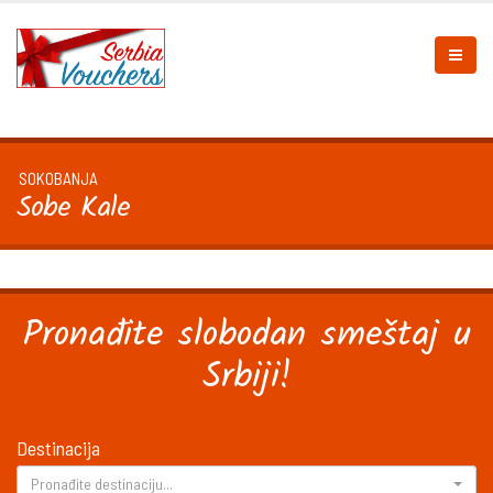
SOKOBANJA
Sobe Kale
Pronađite slobodan smeštaj u
Srbiji!
Destinacija
Pronađite destinaciju...