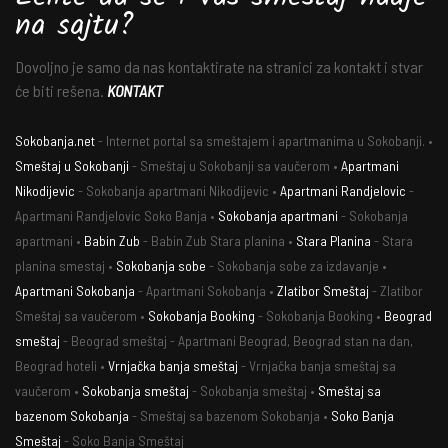
na sajtu?
Dovoljno je samo da nas kontaktirate na stranici za kontakt i stvar
će biti rešena.
KONTAKT
Sokobanja.net
- Internet portal sa smeštajem i apartmanima u Sokobanji. •
Smeštaj u Sokobanji
- Smeštaj u Sokobanji sa vaučerom •
Apartmani
Nikodijevic
- Sokobanja apartmani Nikodijevic •
Apartmani Randjelovic
-
Apartmani Randjelovic Soko Banja •
Sokobanja apartmani
- Sokobanja
apartmani •
Babin Zub
- Babin Zub Stara planina •
Stara Planina
- Stara
planina smestaj •
Sokobanja sobe
- Sokobanja sobe za izdavanje •
Apartmani Sokobanja
- Apartmani Sokobanja •
Zlatibor Smeštaj
- Zlatibor
Smeštaj sa vaučerom •
Sokobanja Booking
- Sokobanja Booking •
Beograd
smeštaj
- Beograd smeštaj - Apartmani Beograd, Beograd stan na dan,
Beograd hoteli •
Vrnjačka banja smeštaj
- Vrnjačka banja smeštaj sa
vaučerom •
Sokobanja smeštaj
- Sokobanja smeštaj •
Smeštaj sa
bazenom Sokobanja
- Smeštaj sa bazenom Sokobanja •
Soko Banja
Smeštaj
- Soko Banja Smeštaj