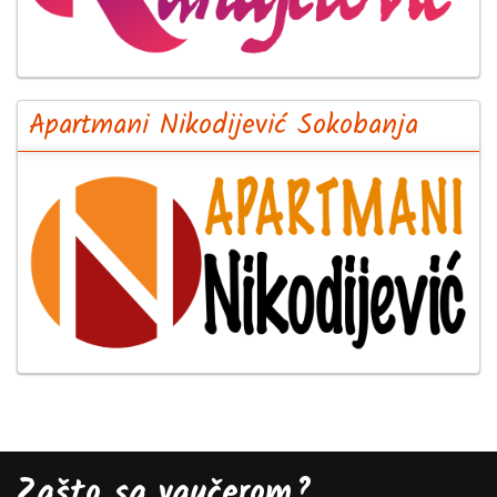
Apartmani Nikodijević Sokobanja
Zašto sa vaučerom?