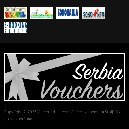
Copyright © 2026 Vaucerisrbija.com Vaučeri za odmor u Srbiji. Sva
prava zadržana.