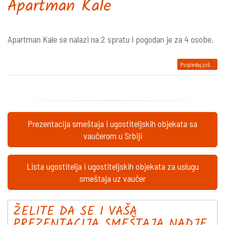
Apartman Kale
Apartman Kale se nalazi na 2 spratu i pogodan je za 4 osobe.
Pogledaj još...
Prezentacija smeštaja i ugostiteljskih objekata sa
vaučerom u Srbiji
Lista ugostitelja i ugostiteljskih objekata za uslugu
smeštaja uz vaučer
ŽELITE DA SE I VAŠA
PREZENTACIJA SMEŠTAJA NADJE