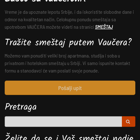
Vreme je da upoznate lepotu Srbije, i da iskoristite slobodne dane i
odmor na kvalitetan način. Celokupnu ponudu smeštaja sa
upotrebom VAUČERA možete videti na stranici
SMEŠTAJ
Tražite smeštaj putem Vaučera?
Možemo vam ponuditi veliki broj apartmana, studija i soba u
privatnom i hotelskom smeštaju u Srbiji. Vi samo ispunite kontakt
formu a stanodavci će vam poslati svoje ponude.
Pošalji upit
Pretraga
Želite da se i Vaš smeštaj nadje