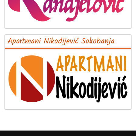
Apartmani Nikodijević Sokobanja