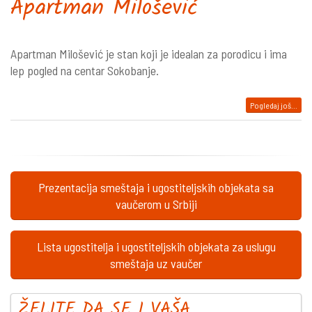
Apartman Milošević
Apartman Milošević je stan koji je idealan za porodicu i ima
lep pogled na centar Sokobanje.
Pogledaj još...
Prezentacija smeštaja i ugostiteljskih objekata sa
vaučerom u Srbiji
Lista ugostitelja i ugostiteljskih objekata za uslugu
smeštaja uz vaučer
ŽELITE DA SE I VAŠA