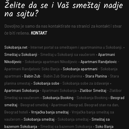
Želite da se i Vaš smeštaj nadje
na sajtu?
Dovoljno je samo da nas kontaktirate na stranici za kontakt i stvar
će biti rešena.
KONTAKT
Sokobanja.net
- Internet portal sa smeštajem i apartmanima u Sokobanji. •
Smeštaj u Sokobanji
- Smeštaj u Sokobanji sa vaučerom •
Apartmani
Nikodijevic
- Sokobanja apartmani Nikodijevic •
Apartmani Randjelovic
-
Apartmani Randjelovic Soko Banja •
Sokobanja apartmani
- Sokobanja
apartmani •
Babin Zub
- Babin Zub Stara planina •
Stara Planina
- Stara
planina smestaj •
Sokobanja sobe
- Sokobanja sobe za izdavanje •
Apartmani Sokobanja
- Apartmani Sokobanja •
Zlatibor Smeštaj
- Zlatibor
Smeštaj sa vaučerom •
Sokobanja Booking
- Sokobanja Booking •
Beograd
smeštaj
- Beograd smeštaj - Apartmani Beograd, Beograd stan na dan,
Beograd hoteli •
Vrnjačka banja smeštaj
- Vrnjačka banja smeštaj sa
vaučerom •
Sokobanja smeštaj
- Sokobanja smeštaj •
Smeštaj sa
bazenom Sokobanja
- Smeštaj sa bazenom Sokobanja •
Soko Banja