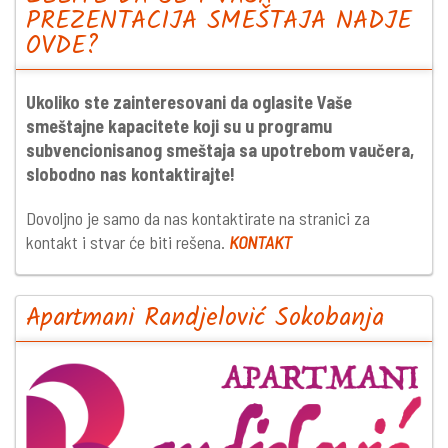
PREZENTACIJA SMEŠTAJA NADJE
OVDE?
Ukoliko ste zainteresovani da oglasite Vaše
smeštajne kapacitete koji su u programu
subvencionisanog smeštaja sa upotrebom vaučera,
slobodno nas kontaktirajte!
Dovoljno je samo da nas kontaktirate na stranici za
kontakt i stvar će biti rešena.
KONTAKT
Apartmani Randjelović Sokobanja