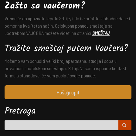
Zašto sa vaučerom?
Vreme je da upoznate lepotu Srbije, i da iskoristite slobodne dane i
odmor na kvalitetan način. Celokupnu ponudu smeštaja sa
upotrebom VAUČERA možete videti na stranici
SMEŠTAJ
Tražite smeštaj putem Vaučera?
Možemo vam ponuditi veliki broj apartmana, studija i soba u
privatnom i hotelskom smeštaju u Srbiji. Vi samo ispunite kontakt
formu a stanodavci će vam poslati svoje ponude.
Pošalji upit
Pretraga