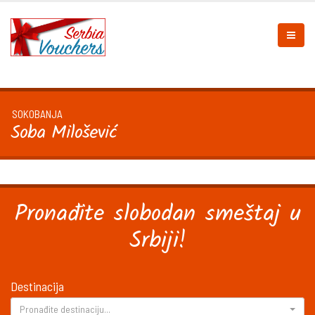
SOKOBANJA
Soba Milošević
Pronađite slobodan smeštaj u
Srbiji!
Destinacija
Pronađite destinaciju...