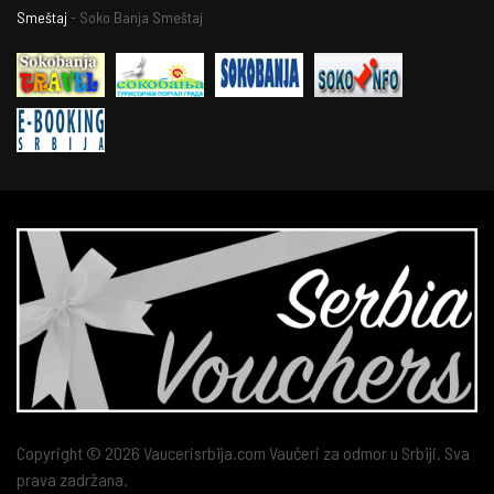
Smeštaj
- Soko Banja Smeštaj
Copyright © 2026 Vaucerisrbija.com Vaučeri za odmor u Srbiji. Sva
prava zadržana.