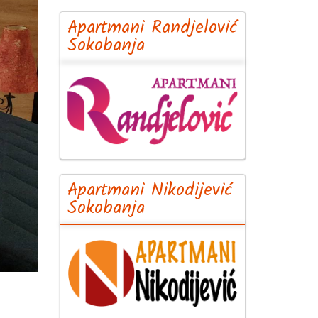
Apartmani Randjelović
Sokobanja
Apartmani Nikodijević
Sokobanja