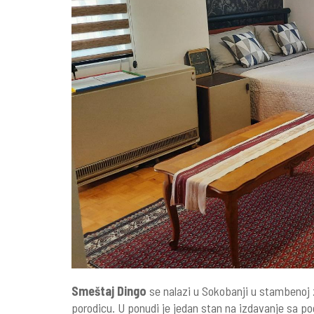
Smeštaj Dingo
se nalazi u Sokobanji u stambenoj zg
porodicu. U ponudi je jedan stan na izdavanje sa p