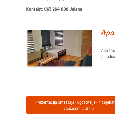
Kontakt: 063 264 006 Jelena
Apa
Apartma
porodic
Prezentacija smeštaja i ugostiteljskih objeka
vaučerom u Srbiji