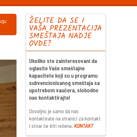
ŽELITE DA SE I
lugu
VAŠA PREZENTACIJA
SMEŠTAJA NADJE
OVDE?
Ukoliko ste zainteresovani da
oglasite Vaše smeštajne
kapacitete koji su u programu
subvencionisanog smeštaja sa
upotrebom vaučera, slobodno
nas kontaktirajte!
Dovoljno je samo da nas
kontaktirate na stranici za kontakt
i stvar će biti rešena.
KONTAKT