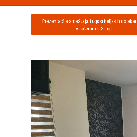
Prezentacija smeštaja i ugostiteljskih objeka
vaučerom u Srbiji