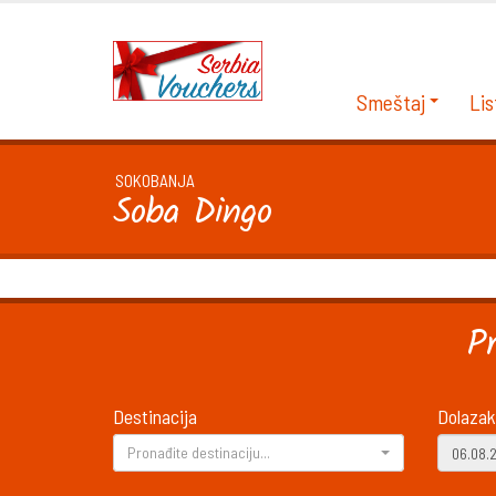
Smeštaj
Lis
SOKOBANJA
Soba Dingo
P
Destinacija
Dolazak
Pronađite destinaciju...