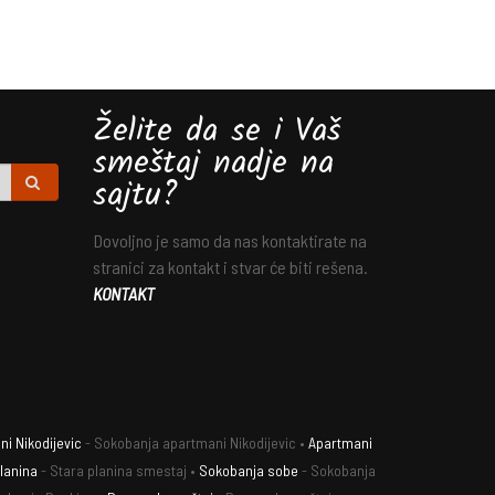
Želite da se i Vaš
smeštaj nadje na
sajtu?
Dovoljno je samo da nas kontaktirate na
stranici za kontakt i stvar će biti rešena.
KONTAKT
i Nikodijevic
- Sokobanja apartmani Nikodijevic •
Apartmani
lanina
- Stara planina smestaj •
Sokobanja sobe
- Sokobanja