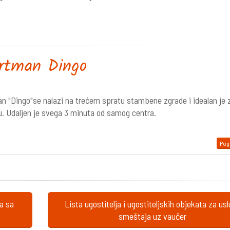
rtman Dingo
n "Dingo"se nalazi na trećem spratu stambene zgrade i idealan je 
u. Udaljen je svega 3 minuta od samog centra.
Pogl
ta sa
Lista ugostitelja i ugostiteljskih objekata za us
smeštaja uz vaučer