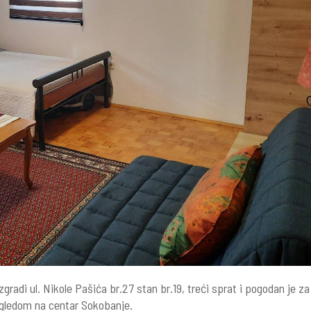
radi ul. Nikole Pašića br.27 stan br.19, treći sprat i pogodan je za
ogledom na centar Sokobanje.