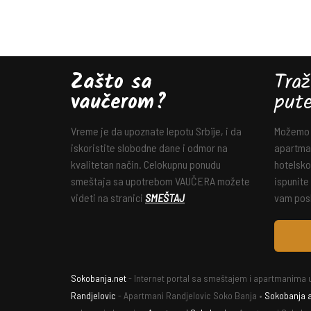
Zašto sa
Traž
vaučerom?
put
Vreme je da upoznate lepotu Srbije, i da
Možemo v
iskoristite slobodne dane i odmor na
apartman
kvalitetan način. Celokupnu ponudu
hotelsko
smeštaja sa upotrebom VAUČERA možete
ispunite
videti na stranici
SMEŠTAJ
vam posl
Sokobanja.net
- Internet portal sa smeštajem i apartmanima u
Randjelovic
- Apartmani Randjelovic Soko Banja •
Sokobanja 