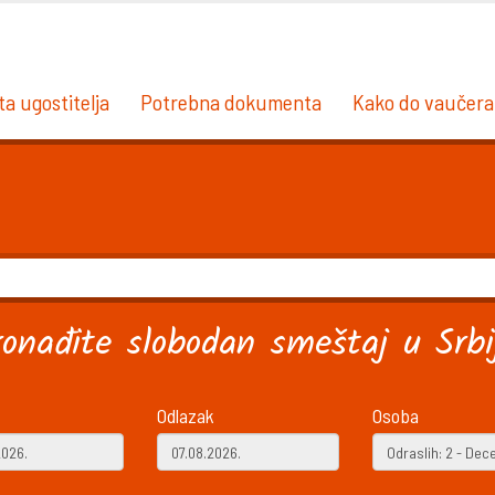
ta ugostitelja
Potrebna dokumenta
Kako do vaučera
ronađite slobodan smeštaj u Srbij
Odlazak
Osoba