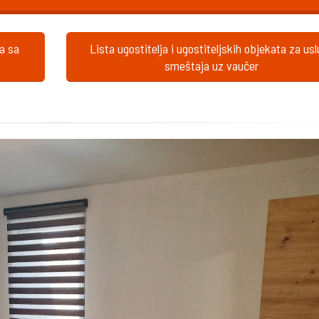
ta sa
Lista ugostitelja i ugostiteljskih objekata za us
smeštaja uz vaučer