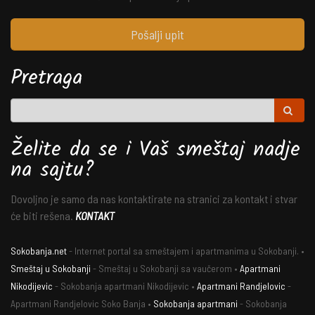
Pošalji upit
Pretraga
Želite da se i Vaš smeštaj nadje
na sajtu?
Dovoljno je samo da nas kontaktirate na stranici za kontakt i stvar
će biti rešena.
KONTAKT
Sokobanja.net
- Internet portal sa smeštajem i apartmanima u Sokobanji. •
Smeštaj u Sokobanji
- Smeštaj u Sokobanji sa vaučerom •
Apartmani
Nikodijevic
- Sokobanja apartmani Nikodijevic •
Apartmani Randjelovic
-
Apartmani Randjelovic Soko Banja •
Sokobanja apartmani
- Sokobanja