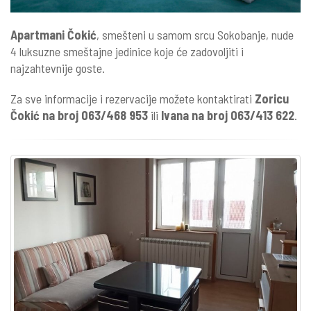
Apartmani Čokić
, smešteni u samom srcu Sokobanje, nude
4 luksuzne smeštajne jedinice koje će zadovoljiti i
najzahtevnije goste.
Za sve informacije i rezervacije možete kontaktirati
Zoricu
Čokić na broj 063/468 953
ili
Ivana na broj 063/413 622
.