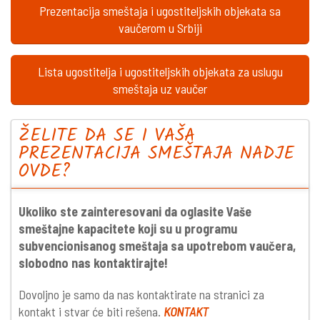
Prezentacija smeštaja i ugostiteljskih objekata sa
vaučerom u Srbiji
Lista ugostitelja i ugostiteljskih objekata za uslugu
smeštaja uz vaučer
ŽELITE DA SE I VAŠA
PREZENTACIJA SMEŠTAJA NADJE
OVDE?
Ukoliko ste zainteresovani da oglasite Vaše
smeštajne kapacitete koji su u programu
subvencionisanog smeštaja sa upotrebom vaučera,
slobodno nas kontaktirajte!
Dovoljno je samo da nas kontaktirate na stranici za
kontakt i stvar će biti rešena.
KONTAKT