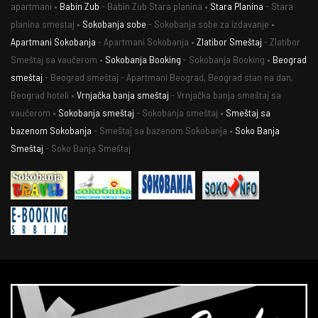
apartmani •
Babin Zub
- Babin Zub Stara planina •
Stara Planina
- Stara
planina smestaj •
Sokobanja sobe
- Sokobanja sobe za izdavanje •
Apartmani Sokobanja
- Apartmani Sokobanja •
Zlatibor Smeštaj
- Zlatibor
Smeštaj sa vaučerom •
Sokobanja Booking
- Sokobanja Booking •
Beograd
smeštaj
- Beograd smeštaj - Apartmani Beograd, Beograd stan na dan,
Beograd hoteli •
Vrnjačka banja smeštaj
- Vrnjačka banja smeštaj sa
vaučerom •
Sokobanja smeštaj
- Sokobanja smeštaj •
Smeštaj sa
bazenom Sokobanja
- Smeštaj sa bazenom Sokobanja •
Soko Banja
Smeštaj
- Soko Banja Smeštaj