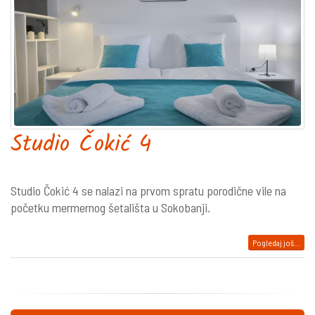
Studio Čokić 4
Studio Čokić 4 se nalazi na prvom spratu porodične vile na
početku mermernog šetališta u Sokobanji.
Pogledaj još...