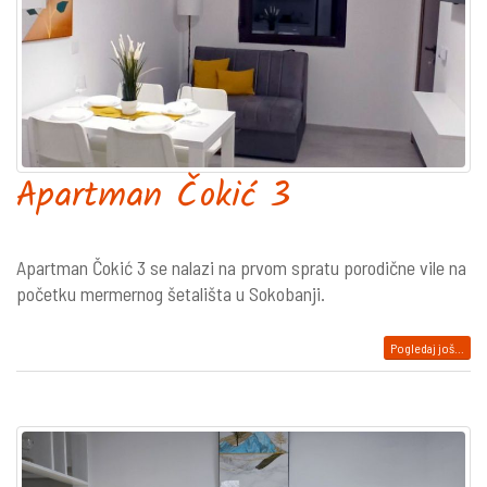
Apartman Čokić 3
Apartman Čokić 3 se nalazi na prvom spratu porodične vile na
početku mermernog šetališta u Sokobanji.
Pogledaj još...