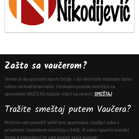
Zašto sa vaučerom?
Vreme je da upoznate lepotu Srbije, i da iskoristite slobodne dane i
odmor na kvalitetan način. Celokupnu ponudu smeštaja sa
upotrebom VAUČERA možete videti na stranici
SMEŠTAJ
Tražite smeštaj putem Vaučera?
Možemo vam ponuditi veliki broj apartmana, studija i soba u
privatnom i hotelskom smeštaju u Srbiji. Vi samo ispunite kontakt
formu a stanodavci će vam poslati svoje ponude.