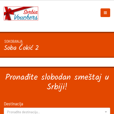
SOKOBANJA
Soba Čokić 2
Pronađite slobodan smeštaj u
Srbiji!
Destinacija
Pronađite destinaciju...