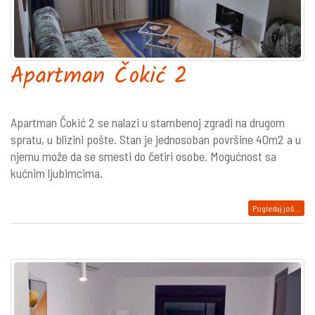
Apartman Čokić 2
Apartman Čokić 2 se nalazi u stambenoj zgradi na drugom
spratu, u blizini pošte. Stan je jednosoban površine 40m2 a u
njemu može da se smesti do četiri osobe. Mogućnost sa
kućnim ljubimcima.
Pogledaj još...