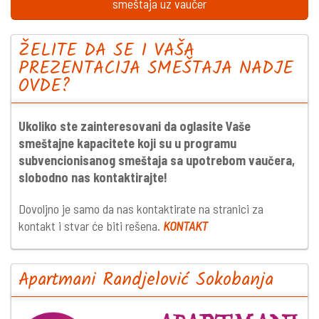
smeštaja uz vaučer
ŽELITE DA SE I VAŠA
PREZENTACIJA SMEŠTAJA NADJE
OVDE?
Ukoliko ste zainteresovani da oglasite Vaše
smeštajne kapacitete koji su u programu
subvencionisanog smeštaja sa upotrebom vaučera,
slobodno nas kontaktirajte!
Dovoljno je samo da nas kontaktirate na stranici za
kontakt i stvar će biti rešena.
KONTAKT
Apartmani Randjelović Sokobanja