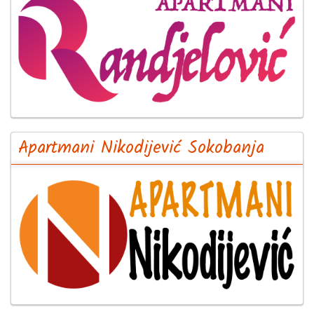
Apartmani Nikodijević Sokobanja