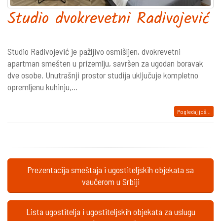
Studio dvokrevetni Radivojević
Studio Radivojević je pažljivo osmišljen, dvokrevetni
apartman smešten u prizemlju, savršen za ugodan boravak
dve osobe. Unutrašnji prostor studija uključuje kompletno
opremljenu kuhinju,...
Pogledaj još...
Prezentacija smeštaja i ugostiteljskih objekata sa
vaučerom u Srbiji
Lista ugostitelja i ugostiteljskih objekata za uslugu