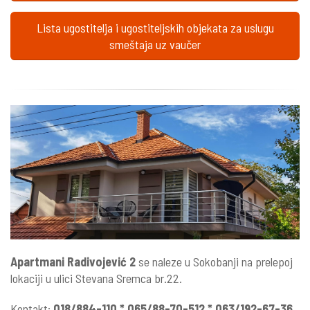
Lista ugostitelja i ugostiteljskih objekata za uslugu
smeštaja uz vaučer
Apartmani Radivojević 2
se naleze u Sokobanji na prelepoj
lokaciji u ulici Stevana Sremca br.22.
Kontakt:
018/884-110 * 065/88-70-512 * 063/192-67-36