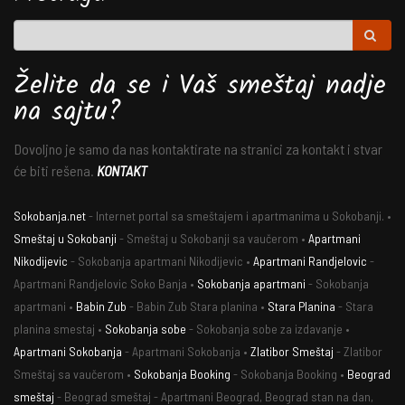
Želite da se i Vaš smeštaj nadje
na sajtu?
Dovoljno je samo da nas kontaktirate na stranici za kontakt i stvar
će biti rešena.
KONTAKT
Sokobanja.net
- Internet portal sa smeštajem i apartmanima u Sokobanji. •
Smeštaj u Sokobanji
- Smeštaj u Sokobanji sa vaučerom •
Apartmani
Nikodijevic
- Sokobanja apartmani Nikodijevic •
Apartmani Randjelovic
-
Apartmani Randjelovic Soko Banja •
Sokobanja apartmani
- Sokobanja
apartmani •
Babin Zub
- Babin Zub Stara planina •
Stara Planina
- Stara
planina smestaj •
Sokobanja sobe
- Sokobanja sobe za izdavanje •
Apartmani Sokobanja
- Apartmani Sokobanja •
Zlatibor Smeštaj
- Zlatibor
Smeštaj sa vaučerom •
Sokobanja Booking
- Sokobanja Booking •
Beograd
smeštaj
- Beograd smeštaj - Apartmani Beograd, Beograd stan na dan,