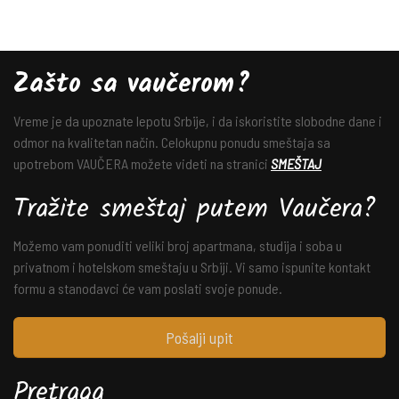
Zašto sa vaučerom?
Vreme je da upoznate lepotu Srbije, i da iskoristite slobodne dane i
odmor na kvalitetan način. Celokupnu ponudu smeštaja sa
upotrebom VAUČERA možete videti na stranici
SMEŠTAJ
Tražite smeštaj putem Vaučera?
Možemo vam ponuditi veliki broj apartmana, studija i soba u
privatnom i hotelskom smeštaju u Srbiji. Vi samo ispunite kontakt
formu a stanodavci će vam poslati svoje ponude.
Pošalji upit
Pretraga