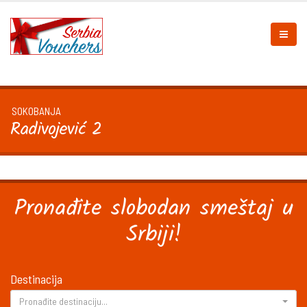
SOKOBANJA
Radivojević 2
Pronađite slobodan smeštaj u
Srbiji!
Destinacija
Pronađite destinaciju...