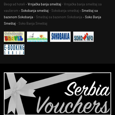
Beograd hoteli •
Vrnjačka banja smeštaj
- Vrnjačka banja smeštaj sa
vaučerom •
Sokobanja smeštaj
- Sokobanja smeštaj •
Smeštaj sa
bazenom Sokobanja
- Smeštaj sa bazenom Sokobanja •
Soko Banja
Smeštaj
- Soko Banja Smeštaj