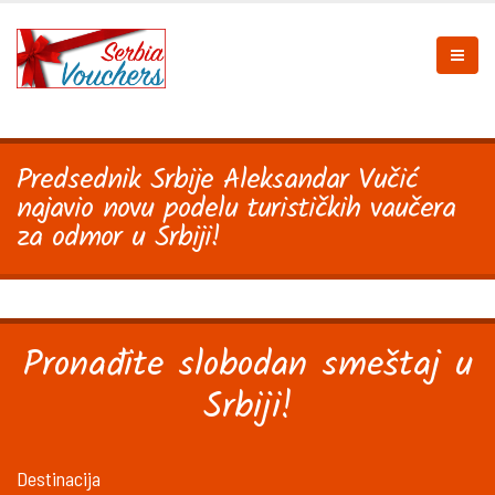
Predsednik Srbije Aleksandar Vučić
najavio novu podelu turističkih vaučera
za odmor u Srbiji!
Pronađite slobodan smeštaj u
Srbiji!
Destinacija