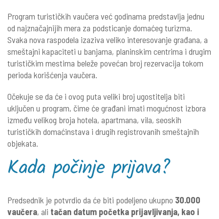
Program turističkih vaučera već godinama predstavlja jednu
od najznačajnijih mera za podsticanje domaćeg turizma.
Svaka nova raspodela izaziva veliko interesovanje građana, a
smeštajni kapaciteti u banjama, planinskim centrima i drugim
turističkim mestima beleže povećan broj rezervacija tokom
perioda korišćenja vaučera.
Očekuje se da će i ovog puta veliki broj ugostitelja biti
uključen u program, čime će građani imati mogućnost izbora
između velikog broja hotela, apartmana, vila, seoskih
turističkih domaćinstava i drugih registrovanih smeštajnih
objekata.
Kada počinje prijava?
Predsednik je potvrdio da će biti podeljeno ukupno
30.000
vaučera
, ali
tačan datum početka prijavljivanja, kao i