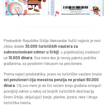
Predsednik Republike Srbije Aleksandar Vučić najavio je novi
ciklus dodele
30.000 turističkih vaučera za
subvencionisani odmor u Srbiji
, u pojedinačnoj vrednosti
od
10.000 dinara
. Ova mera deo je novog paketa podrške
građanima, sa posebnim fokusom na penzionere.
Prema najavi predsednika, pravo na turističke vaučere imaće
svi penzioneri čija mesečna penzija ne prelazi 80.000
dinara
. Cilj ove mere je da što većem broju građana omogući
povoljniji odmor u nekoj od brojnih turističkih destinacija
širom Srbije, uključujući banje, planine, jezera, reke i druga
turistička mesta.