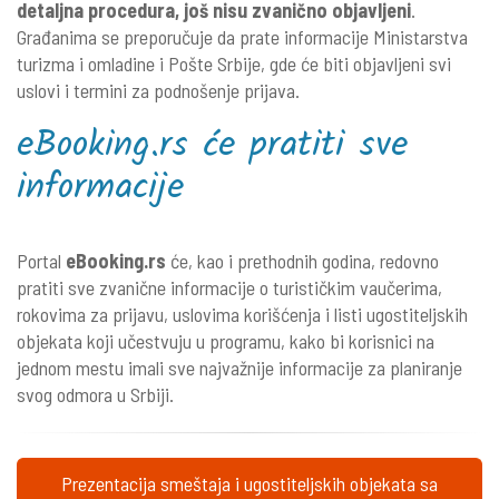
detaljna procedura, još nisu zvanično objavljeni
.
Građanima se preporučuje da prate informacije Ministarstva
turizma i omladine i Pošte Srbije, gde će biti objavljeni svi
uslovi i termini za podnošenje prijava.
eBooking.rs će pratiti sve
informacije
Portal
eBooking.rs
će, kao i prethodnih godina, redovno
pratiti sve zvanične informacije o turističkim vaučerima,
rokovima za prijavu, uslovima korišćenja i listi ugostiteljskih
objekata koji učestvuju u programu, kako bi korisnici na
jednom mestu imali sve najvažnije informacije za planiranje
svog odmora u Srbiji.
Prezentacija smeštaja i ugostiteljskih objekata sa