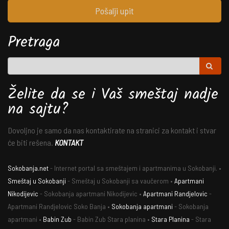
Pošalji upit
Pretraga
Želite da se i Vaš smeštaj nadje
na sajtu?
Dovoljno je samo da nas kontaktirate na stranici za kontakt i stvar
će biti rešena.
KONTAKT
Sokobanja.net
- Internet portal sa smeštajem i apartmanima u Sokobanji. •
Smeštaj u Sokobanji
- Smeštaj u Sokobanji sa vaučerom •
Apartmani
Nikodijevic
- Sokobanja apartmani Nikodijevic •
Apartmani Randjelovic
-
Apartmani Randjelovic Soko Banja •
Sokobanja apartmani
- Sokobanja
apartmani •
Babin Zub
- Babin Zub Stara planina •
Stara Planina
- Stara