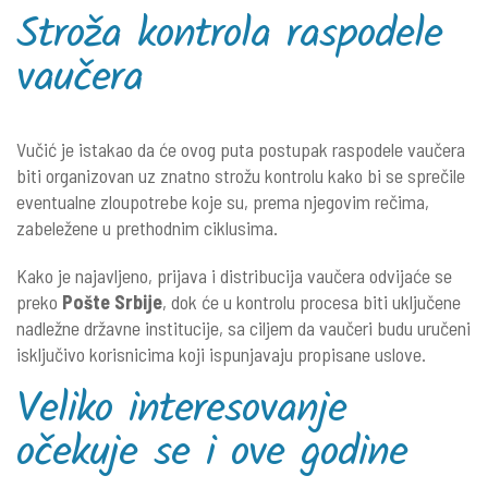
Stroža kontrola raspodele
vaučera
Vučić je istakao da će ovog puta postupak raspodele vaučera
biti organizovan uz znatno strožu kontrolu kako bi se sprečile
eventualne zloupotrebe koje su, prema njegovim rečima,
zabeležene u prethodnim ciklusima.
Kako je najavljeno, prijava i distribucija vaučera odvijaće se
preko
Pošte Srbije
, dok će u kontrolu procesa biti uključene
nadležne državne institucije, sa ciljem da vaučeri budu uručeni
isključivo korisnicima koji ispunjavaju propisane uslove.
Veliko interesovanje
očekuje se i ove godine