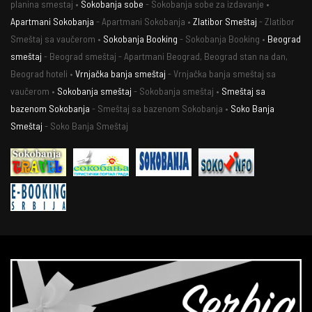
planina smestaj •
Sokobanja sobe
- Sokobanja sobe za izdavanje •
Apartmani Sokobanja
- Apartmani Sokobanja •
Zlatibor Smeštaj
- Zlatibor
Smeštaj sa vaučerom •
Sokobanja Booking
- Sokobanja Booking •
Beograd
smeštaj
- Beograd smeštaj - Apartmani Beograd, Beograd stan na dan,
Beograd hoteli •
Vrnjačka banja smeštaj
- Vrnjačka banja smeštaj sa
vaučerom •
Sokobanja smeštaj
- Sokobanja smeštaj •
Smeštaj sa
bazenom Sokobanja
- Smeštaj sa bazenom Sokobanja •
Soko Banja
Smeštaj
- Soko Banja Smeštaj