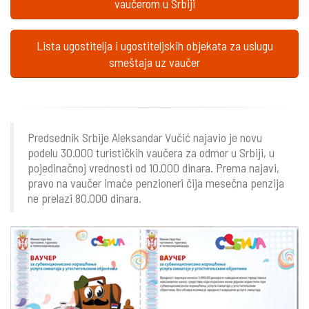
vaučerom u Srbiji
Lista ugostitelja i ugostiteljskih objekata za uslugu
smeštaja uz vaučer
Predsednik Srbije Aleksandar Vučić najavio je novu
podelu 30.000 turističkih vaučera za odmor u Srbiji, u
pojedinačnoj vrednosti od 10.000 dinara. Prema najavi,
pravo na vaučer imaće penzioneri čija mesečna penzija
ne prelazi 80.000 dinara.