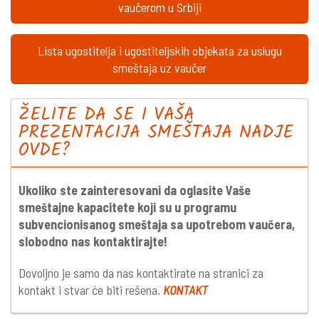
vaučerom u Srbiji
Lista ugostitelja i ugostiteljskih objekata za uslugu
smeštaja uz vaučer
ŽELITE DA SE I VAŠA
PREZENTACIJA SMEŠTAJA NADJE
OVDE?
Ukoliko ste zainteresovani da oglasite Vaše
smeštajne kapacitete koji su u programu
subvencionisanog smeštaja sa upotrebom vaučera,
slobodno nas kontaktirajte!
Dovoljno je samo da nas kontaktirate na stranici za
kontakt i stvar će biti rešena.
KONTAKT