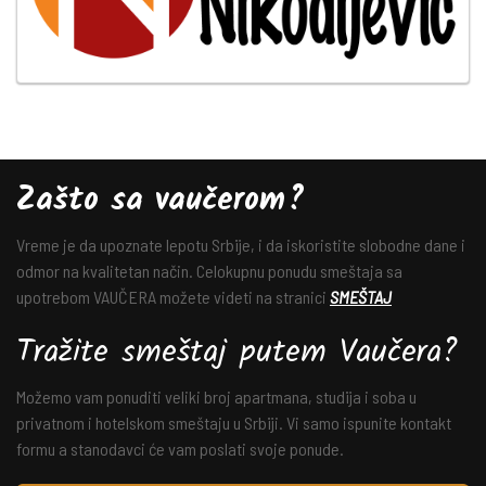
Zašto sa vaučerom?
Vreme je da upoznate lepotu Srbije, i da iskoristite slobodne dane i
odmor na kvalitetan način. Celokupnu ponudu smeštaja sa
upotrebom VAUČERA možete videti na stranici
SMEŠTAJ
Tražite smeštaj putem Vaučera?
Možemo vam ponuditi veliki broj apartmana, studija i soba u
privatnom i hotelskom smeštaju u Srbiji. Vi samo ispunite kontakt
formu a stanodavci će vam poslati svoje ponude.