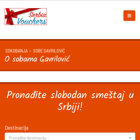
SOKOBANJA
SOBE GAVRILOVIĆ
O sobama Gavrilović
Pronađite slobodan smeštaj u
Srbiji!
Destinacija
Pronađite destinaciju...