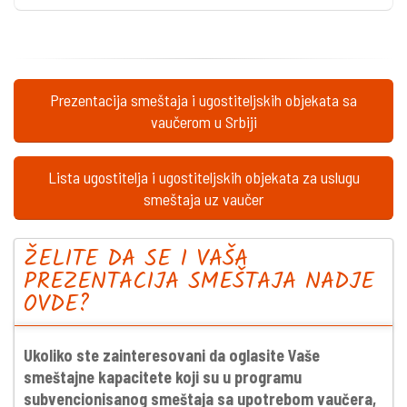
Prezentacija smeštaja i ugostiteljskih objekata sa
vaučerom u Srbiji
Lista ugostitelja i ugostiteljskih objekata za uslugu
smeštaja uz vaučer
ŽELITE DA SE I VAŠA
PREZENTACIJA SMEŠTAJA NADJE
OVDE?
Ukoliko ste zainteresovani da oglasite Vaše
smeštajne kapacitete koji su u programu
subvencionisanog smeštaja sa upotrebom vaučera,