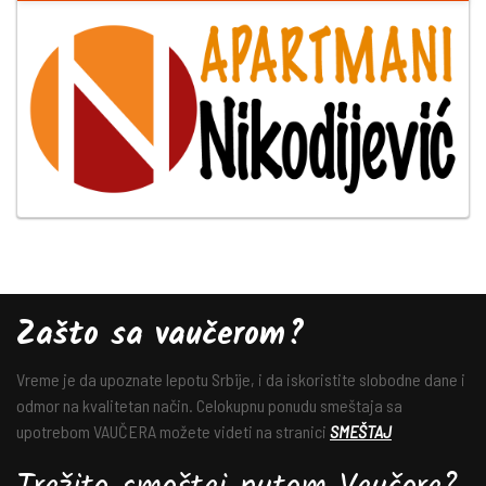
Zašto sa vaučerom?
Vreme je da upoznate lepotu Srbije, i da iskoristite slobodne dane i
odmor na kvalitetan način. Celokupnu ponudu smeštaja sa
upotrebom VAUČERA možete videti na stranici
SMEŠTAJ