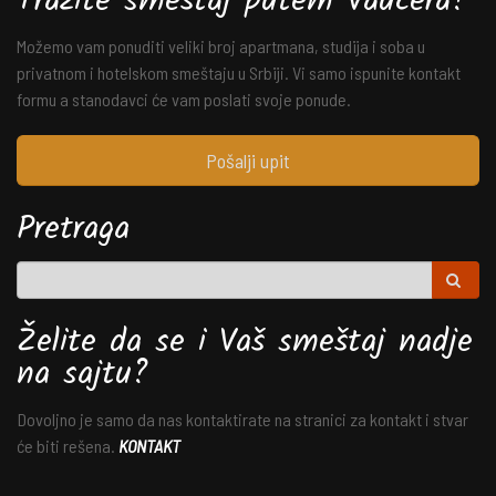
Tražite smeštaj putem Vaučera?
Možemo vam ponuditi veliki broj apartmana, studija i soba u
privatnom i hotelskom smeštaju u Srbiji. Vi samo ispunite kontakt
formu a stanodavci će vam poslati svoje ponude.
Pošalji upit
Pretraga
Želite da se i Vaš smeštaj nadje
na sajtu?
Dovoljno je samo da nas kontaktirate na stranici za kontakt i stvar
će biti rešena.
KONTAKT