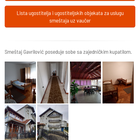
Lista ugostitelja i ugostiteljskih objekata za uslugu
smeštaja uz vaučer
Smeštaj Gavrilović poseduje sobe sa zajedničkim kupatilom.