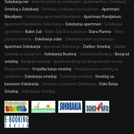
Sokobanja.net
- Internet portal sa smeštajem i apartmanima u Sokobanji. •
Smeštaj u Sokobanji
- Smeštaj u Sokobanji sa vaučerom •
Apartmani
Nikodijevic
- Sokobanja apartmani Nikodijevic •
Apartmani Randjelovic
-
Apartmani Randjelovic Soko Banja •
Sokobanja apartmani
- Sokobanja
apartmani •
Babin Zub
- Babin Zub Stara planina •
Stara Planina
- Stara
planina smestaj •
Sokobanja sobe
- Sokobanja sobe za izdavanje •
Apartmani Sokobanja
- Apartmani Sokobanja •
Zlatibor Smeštaj
- Zlatibor
Smeštaj sa vaučerom •
Sokobanja Booking
- Sokobanja Booking •
Beograd
smeštaj
- Beograd smeštaj - Apartmani Beograd, Beograd stan na dan,
Beograd hoteli •
Vrnjačka banja smeštaj
- Vrnjačka banja smeštaj sa
vaučerom •
Sokobanja smeštaj
- Sokobanja smeštaj •
Smeštaj sa
bazenom Sokobanja
- Smeštaj sa bazenom Sokobanja •
Soko Banja
Smeštaj
- Soko Banja Smeštaj