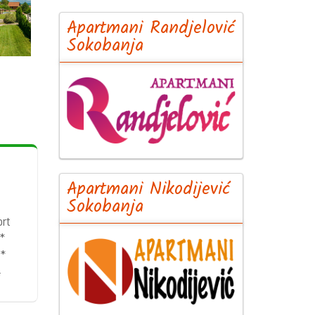
Apartmani Randjelović
Sokobanja
Apartmani Nikodijević
Sokobanja
ort
*
 *
4