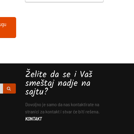
lugu
Želite da se i Vaš
smeštaj nadje na
sajtu?
Dovoljno je samo da nas kontaktirate na
stranici za kontakt i stvar će biti rešena.
KONTAKT