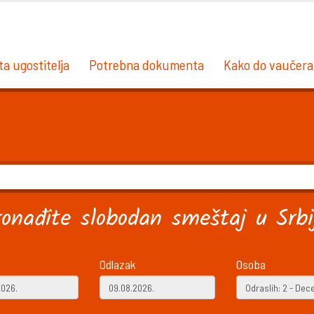
ta ugostitelja
Potrebna dokumenta
Kako do vaučera
ronađite slobodan smeštaj u Srbij
Odlazak
Osoba