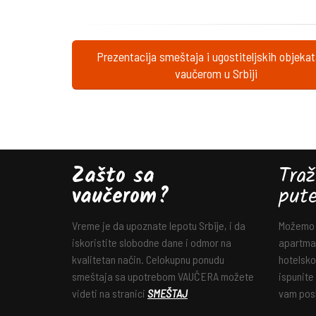
Prezentacija smeštaja i ugostiteljskih objeka
vaučerom u Srbiji
Zašto sa
Traž
vaučerom?
put
Vreme je da upoznate lepotu Srbije, i da
Možemo v
iskoristite slobodne dane i odmor na
apartman
kvalitetan način. Celokupnu ponudu
hotelsko
smeštaja sa upotrebom VAUČERA možete
ispunite
videti na stranici
SMEŠTAJ
vam posl