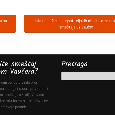
ta sa
Lista ugostitelja i ugostiteljskih objekata za us
smeštaja uz vaučer
ite smeštaj
Pretraga
em Vaučera?
am ponuditi veliki broj
a, studija i soba u privatnom i
m smeštaju u Srbiji. Vi samo
 kontakt formu a stanodavci će
ati svoje ponude.