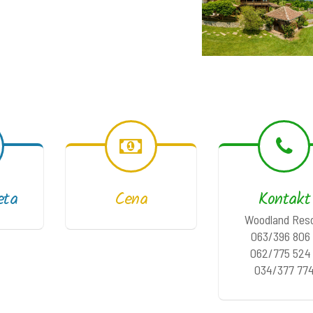
eta
Cena
Kontakt
Woodland Res
063/396 806 
062/775 524
034/377 77