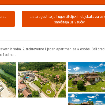
ta sa
Lista ugostitelja i ugostiteljskih objekata za us
smeštaja uz vaučer
vetnih soba, 2 trokrevetne i jedan apartman za 4 osobe. Stil grad
je i odmor.