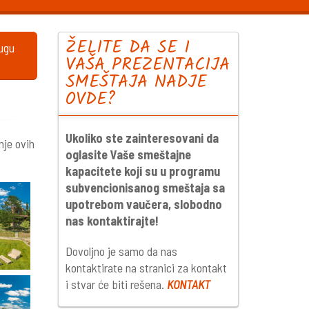
ŽELITE DA SE I
lugu
VAŠA PREZENTACIJA
SMEŠTAJA NADJE
OVDE?
Ukoliko ste zainteresovani da
nje ovih
oglasite Vaše smeštajne
kapacitete koji su u programu
subvencionisanog smeštaja sa
upotrebom vaučera, slobodno
nas kontaktirajte!
Dovoljno je samo da nas
kontaktirate na stranici za kontakt
i stvar će biti rešena.
KONTAKT