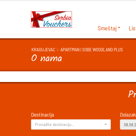
Smeštaj
Lis
KRAGUJEVAC
APARTMAN I SOBE WOODLAND PLUS
O nama
P
Destinacija
Dolazak
Pronađite destinaciju...