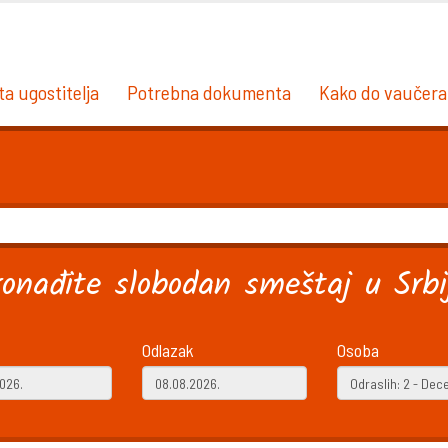
ta ugostitelja
Potrebna dokumenta
Kako do vaučera
ronađite slobodan smeštaj u Srbij
Odlazak
Osoba