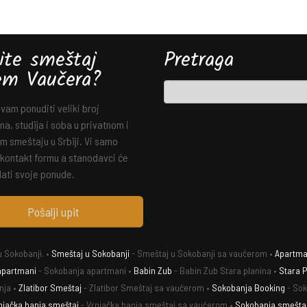
ite smeštaj
Pretraga
em Vaučera?
am ponuditi veliki broj
a, studija i soba u privatnom i
m smeštaju u Srbiji. Vi samo
 kontakt formu a stanodavci će
ati svoje ponude.
Pošalji upit
 Sokobanji. •
Smeštaj u Sokobanji
- Smeštaj u Sokobanji sa vaučerom •
Apartman
apartmani
- Sokobanja apartmani •
Babin Zub
- Babin Zub Stara planina •
Stara P
nja •
Zlatibor Smeštaj
- Zlatibor Smeštaj sa vaučerom •
Sokobanja Booking
- Sok
njačka banja smeštaj
- Vrnjačka banja smeštaj sa vaučerom •
Sokobanja smešta