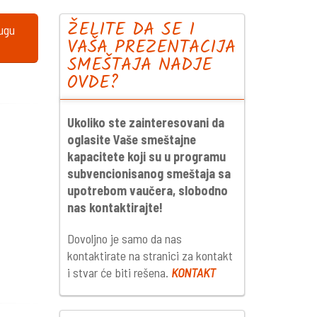
ŽELITE DA SE I
lugu
VAŠA PREZENTACIJA
SMEŠTAJA NADJE
OVDE?
Ukoliko ste zainteresovani da
oglasite Vaše smeštajne
kapacitete koji su u programu
subvencionisanog smeštaja sa
upotrebom vaučera, slobodno
nas kontaktirajte!
Dovoljno je samo da nas
kontaktirate na stranici za kontakt
i stvar će biti rešena.
KONTAKT