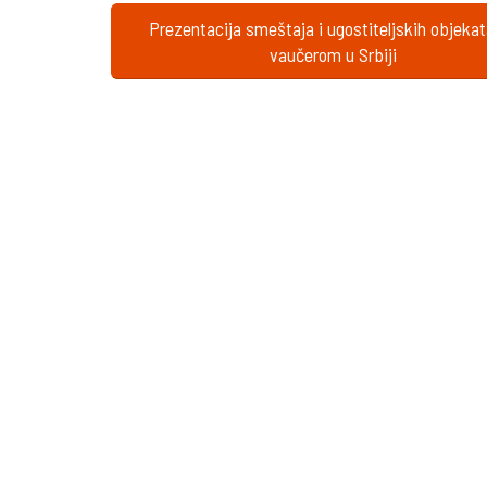
Prezentacija smeštaja i ugostiteljskih objeka
vaučerom u Srbiji