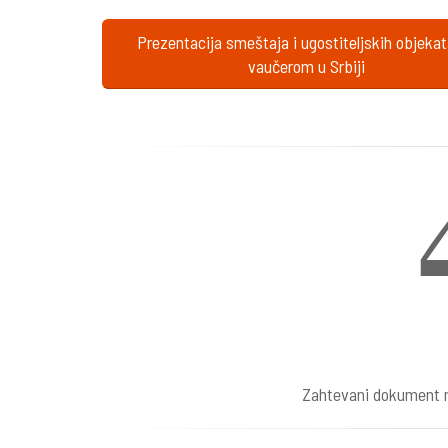
Prezentacija smeštaja i ugostiteljskih objeka
vaučerom u Srbiji
Zahtevani dokument n