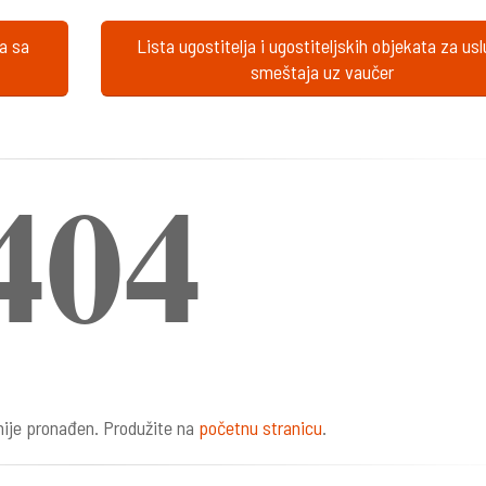
ta sa
Lista ugostitelja i ugostiteljskih objekata za us
smeštaja uz vaučer
404
ije pronađen. Produžite na
početnu stranicu
.