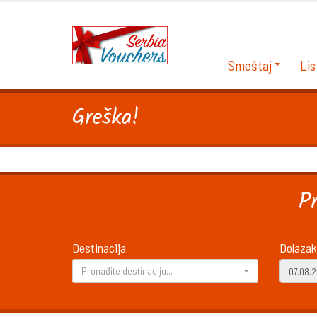
Smeštaj
Lis
Greška!
P
Destinacija
Dolazak
Pronađite destinaciju...