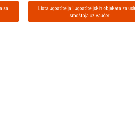
ta sa
Lista ugostitelja i ugostiteljskih objekata za us
smeštaja uz vaučer