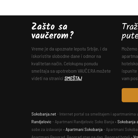
Zašto sa
Traž
vaučerom?
put
Vreme je da upoznate lepotu Srbije, i da
Možemo v
iskoristite slobodne dane i odmor na
apartman
kvalitetan način. Celokupnu ponudu
hotelsko
smeštaja sa upotrebom VAUČERA možete
ispunite
videti na stranici
SMEŠTAJ
vam posl
Sokobanja.net
- Internet portal sa smeštajem i apartmanima u
Randjelovic
- Apartmani Randjelovic Soko Banja •
Sokobanja 
sobe za izdavanje •
Apartmani Sokobanja
- Apartmani Sokoba
Apartmani Beograd, Beograd stan na dan, Beograd hoteli •
Vr