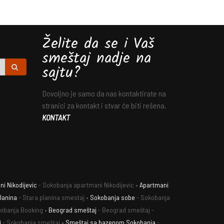
Želite da se i Vaš
smeštaj nadje na
sajtu?
Dovoljno je samo da nas kontaktirate na
stranici za kontakt i stvar će biti rešena.
KONTAKT
i Nikodijevic
- Sokobanja apartmani Nikodijevic •
Apartmani
lanina
- Stara planina smestaj •
Sokobanja sobe
- Sokobanja
obanja Booking •
Beograd smeštaj
- Beograd smeštaj -
j
- Sokobanja smeštaj •
Smeštaj sa bazenom Sokobanja
-