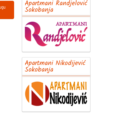
Apartmani Randjelović
lugu
Sokobanja
Apartmani Nikodijević
Sokobanja