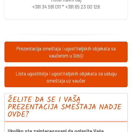
+381 34 591 011 * +381 65 23 00 128
Prezentacija smeštaja i ugostiteljskih objekata sa
vaučerom u Srbiji
Lista ugostitelja i ugostiteljskih objekata za uslugu
smeštaja uz vaučer
ŽELITE DA SE I VAŠA
PREZENTACIJA SMEŠTAJA NADJE
OVDE?
Ukoliko ste zainteresovani da oglasite Vaše