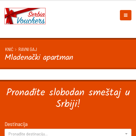
KNIĆ
RAVNI GAJ
Mladenački apartman
Pronađite slobodan smeštaj u
Srbiji!
Destinacija
Pronađite destinaciju...