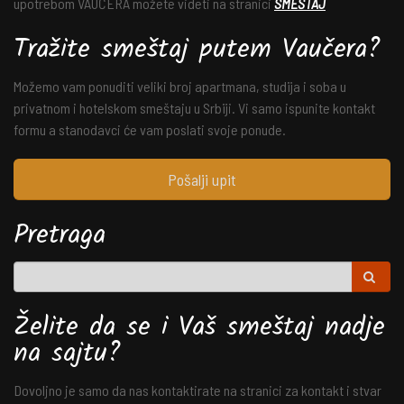
upotrebom VAUČERA možete videti na stranici
SMEŠTAJ
Tražite smeštaj putem Vaučera?
Možemo vam ponuditi veliki broj apartmana, studija i soba u
privatnom i hotelskom smeštaju u Srbiji. Vi samo ispunite kontakt
formu a stanodavci će vam poslati svoje ponude.
Pošalji upit
Pretraga
Želite da se i Vaš smeštaj nadje
na sajtu?
Dovoljno je samo da nas kontaktirate na stranici za kontakt i stvar