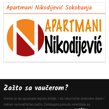
Apartmani Nikodijević Sokobanja
Zašto sa vaučerom?
Vreme je da upoznate lepotu Srbije, i da iskoristite slobodne dane i
odmor na kvalitetan način. Celokupnu ponudu smeštaja sa