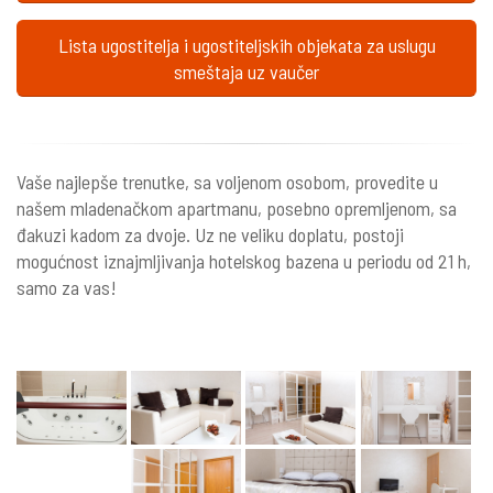
Lista ugostitelja i ugostiteljskih objekata za uslugu
smeštaja uz vaučer
Vaše najlepše trenutke, sa voljenom osobom, provedite u
našem mladenačkom apartmanu, posebno opremljenom, sa
đakuzi kadom za dvoje. Uz ne veliku doplatu, postoji
mogućnost iznajmljivanja hotelskog bazena u periodu od 21 h,
samo za vas!