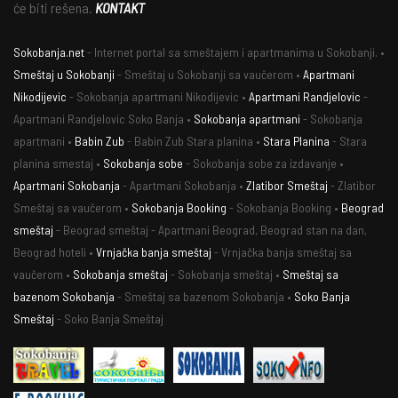
će biti rešena.
KONTAKT
Sokobanja.net
- Internet portal sa smeštajem i apartmanima u Sokobanji. •
Smeštaj u Sokobanji
- Smeštaj u Sokobanji sa vaučerom •
Apartmani
Nikodijevic
- Sokobanja apartmani Nikodijevic •
Apartmani Randjelovic
-
Apartmani Randjelovic Soko Banja •
Sokobanja apartmani
- Sokobanja
apartmani •
Babin Zub
- Babin Zub Stara planina •
Stara Planina
- Stara
planina smestaj •
Sokobanja sobe
- Sokobanja sobe za izdavanje •
Apartmani Sokobanja
- Apartmani Sokobanja •
Zlatibor Smeštaj
- Zlatibor
Smeštaj sa vaučerom •
Sokobanja Booking
- Sokobanja Booking •
Beograd
smeštaj
- Beograd smeštaj - Apartmani Beograd, Beograd stan na dan,
Beograd hoteli •
Vrnjačka banja smeštaj
- Vrnjačka banja smeštaj sa
vaučerom •
Sokobanja smeštaj
- Sokobanja smeštaj •
Smeštaj sa
bazenom Sokobanja
- Smeštaj sa bazenom Sokobanja •
Soko Banja
Smeštaj
- Soko Banja Smeštaj