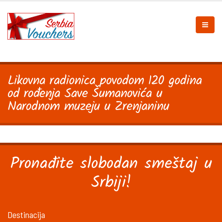
Likovna radionica povodom 120 godina
od rođenja Save Šumanovića u
Narodnom muzeju u Zrenjaninu
Pronađite slobodan smeštaj u
Srbiji!
Destinacija