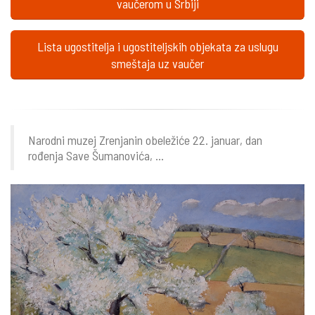
vaučerom u Srbiji
Lista ugostitelja i ugostiteljskih objekata za uslugu
smeštaja uz vaučer
Narodni muzej Zrenjanin obeležiće 22. januar, dan
rođenja Save Šumanovića, ...