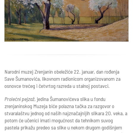
Narodni muzej Zrenjanin obeležiće 22. januar, dan rođenja
Save Šumanovića, likovnom radionicom organizovanom za
osnovce trećeg i četvrtog razreda u stalnoj postavci.
Prolećni pejzaž
, jedina Šumanovićeva slika u fondu
zrenjaninskog Muzeja biće polazna tačka za razgovor o
stvaralaštvu jednog od naših najznačajnijih slikara 20. veka, a
potom će učenici imati mogućnost da tehnikom suvog
pastela prikažu predeo sa slike u nekom drugom godišnjem