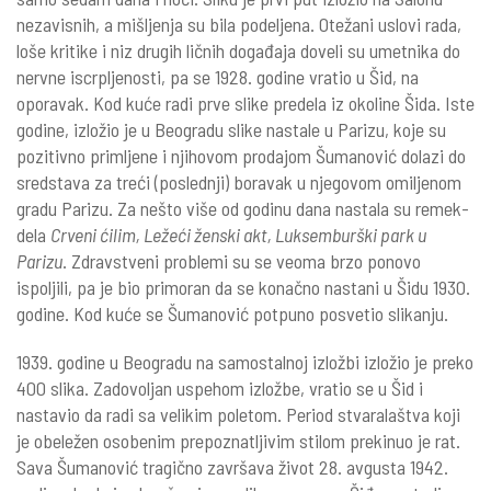
nezavisnih, a mišljenja su bila podeljena. Otežani uslovi rada,
loše kritike i niz drugih ličnih događaja doveli su umetnika do
nervne iscrpljenosti, pa se 1928. godine vratio u Šid, na
oporavak. Kod kuće radi prve slike predela iz okoline Šida. Iste
godine, izložio je u Beogradu slike nastale u Parizu, koje su
pozitivno primljene i njihovom prodajom Šumanović dolazi do
sredstava za treći (poslednji) boravak u njegovom omiljenom
gradu Parizu. Za nešto više od godinu dana nastala su remek-
dela
Crveni ćilim, Ležeći ženski akt, Luksemburški park u
Parizu
. Zdravstveni problemi su se veoma brzo ponovo
ispoljili, pa je bio primoran da se konačno nastani u Šidu 1930.
godine. Kod kuće se Šumanović potpuno posvetio slikanju.
1939. godine u Beogradu na samostalnoj izložbi izložio je preko
400 slika. Zadovoljan uspehom izložbe, vratio se u Šid i
nastavio da radi sa velikim poletom. Period stvaralaštva koji
je obeležen osobenim prepoznatljivim stilom prekinuo je rat.
Sava Šumanović tragično završava život 28. avgusta 1942.