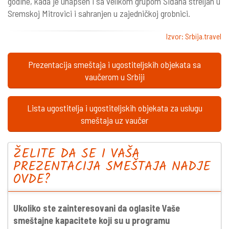
godine, kada je uhapšen i sa velikom grupom Šiđana streljan u
Sremskoj Mitrovici i sahranjen u zajedničkoj grobnici.
Izvor: Srbija.travel
Prezentacija smeštaja i ugostiteljskih objekata sa
vaučerom u Srbiji
Lista ugostitelja i ugostiteljskih objekata za uslugu
smeštaja uz vaučer
ŽELITE DA SE I VAŠA
PREZENTACIJA SMEŠTAJA NADJE
OVDE?
Ukoliko ste zainteresovani da oglasite Vaše
smeštajne kapacitete koji su u programu