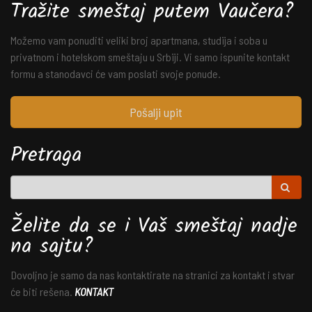
Tražite smeštaj putem Vaučera?
Možemo vam ponuditi veliki broj apartmana, studija i soba u
privatnom i hotelskom smeštaju u Srbiji. Vi samo ispunite kontakt
formu a stanodavci će vam poslati svoje ponude.
Pošalji upit
Pretraga
Želite da se i Vaš smeštaj nadje
na sajtu?
Dovoljno je samo da nas kontaktirate na stranici za kontakt i stvar
će biti rešena.
KONTAKT