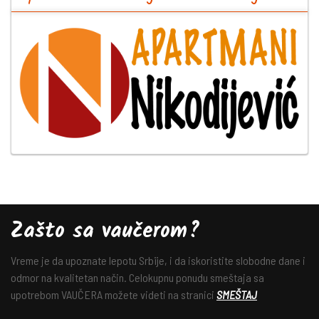
Zašto sa vaučerom?
Vreme je da upoznate lepotu Srbije, i da iskoristite slobodne dane i
odmor na kvalitetan način. Celokupnu ponudu smeštaja sa
upotrebom VAUČERA možete videti na stranici
SMEŠTAJ