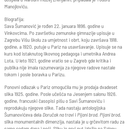
Manojloviću.
Biografija:
Sava Šumanović je rođen 22. januara 1896. godine u
Vinkovcima. Po završetku zemunske gimnazije upisuje u
Zagrebu Višu školu za umjetnost i obrt, koju završava 1918.
godine, a 1920. putuje u Pariz na usavršavanje. Upisuje se na
kurs kod istaknutog likovnog pedagoga i umetnika Andrea
Lota. U leto 1921. godine vratio se u Zagreb gde kritika i
publika nije imala razumevanja za njegove radove nastale
tokom i posle boravka u Parizu.
Ponovni odlazak u Pariz omogućila mu je prodaja dvadeset
slika 1925. godine. Posle učešća na Jesenjem salonu 1926.
godine, francuski časopisi pišu o Savi Šumanoviću i
reprodukuju njegove slike. Tada nastaju antologijska
Šumanovićeva dela
Doručak na travi
i
Pijani brod
.
Pijani brod
,
slika monumentalnih dimenzija, nastala je u grčevitom radu za
samo sedam dana i noći. Sliku je prvi put izložio na Salonu