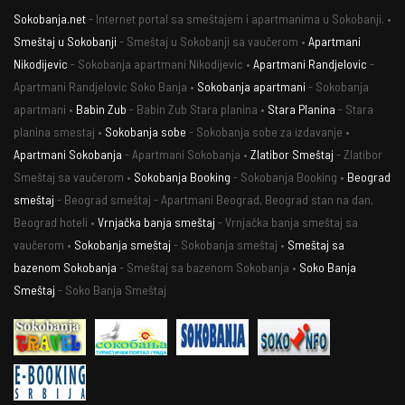
Sokobanja.net
- Internet portal sa smeštajem i apartmanima u Sokobanji. •
Smeštaj u Sokobanji
- Smeštaj u Sokobanji sa vaučerom •
Apartmani
Nikodijevic
- Sokobanja apartmani Nikodijevic •
Apartmani Randjelovic
-
Apartmani Randjelovic Soko Banja •
Sokobanja apartmani
- Sokobanja
apartmani •
Babin Zub
- Babin Zub Stara planina •
Stara Planina
- Stara
planina smestaj •
Sokobanja sobe
- Sokobanja sobe za izdavanje •
Apartmani Sokobanja
- Apartmani Sokobanja •
Zlatibor Smeštaj
- Zlatibor
Smeštaj sa vaučerom •
Sokobanja Booking
- Sokobanja Booking •
Beograd
smeštaj
- Beograd smeštaj - Apartmani Beograd, Beograd stan na dan,
Beograd hoteli •
Vrnjačka banja smeštaj
- Vrnjačka banja smeštaj sa
vaučerom •
Sokobanja smeštaj
- Sokobanja smeštaj •
Smeštaj sa
bazenom Sokobanja
- Smeštaj sa bazenom Sokobanja •
Soko Banja
Smeštaj
- Soko Banja Smeštaj