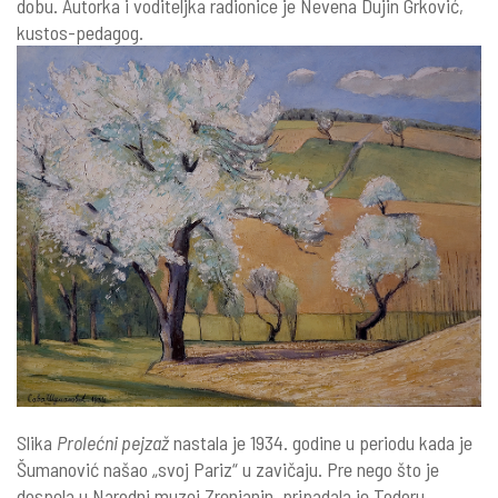
dobu. Autorka i voditeljka radionice je Nevena Dujin Grković,
kustos-pedagog.
Slika
Prolećni pejzaž
nastala je 1934. godine u periodu kada je
Šumanović našao „svoj Pariz“ u zavičaju. Pre nego što je
dospela u Narodni muzej Zrenjanin, pripadala je Todoru