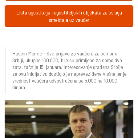
Lista ugostitelja i ugostiteljskih objekata za uslugu
smeštaja uz vaučer
Husein Memić - Sve prijave za vaučere za odmor u
Srbiji, ukupno 100.000, bile su primljene za samo dva
sata, tačnije 15. januara. Interesovanje građana Srbije
za ovu inicijativu dostiglo je neprevaziđene visine jer je
vrednost vaučera udvostručena sa 5.000 na 10.000
dinara.