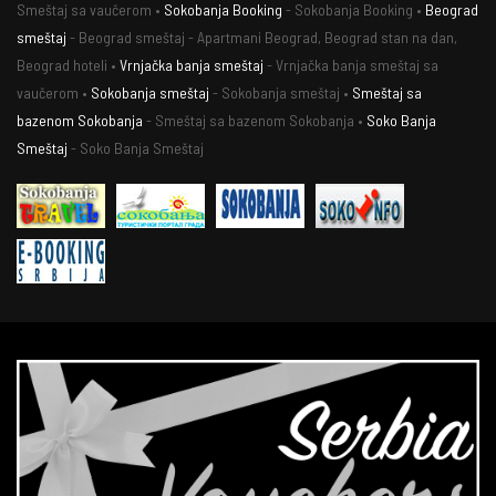
Smeštaj sa vaučerom •
Sokobanja Booking
- Sokobanja Booking •
Beograd
smeštaj
- Beograd smeštaj - Apartmani Beograd, Beograd stan na dan,
Beograd hoteli •
Vrnjačka banja smeštaj
- Vrnjačka banja smeštaj sa
vaučerom •
Sokobanja smeštaj
- Sokobanja smeštaj •
Smeštaj sa
bazenom Sokobanja
- Smeštaj sa bazenom Sokobanja •
Soko Banja
Smeštaj
- Soko Banja Smeštaj