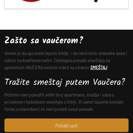
Zašto sa vaučerom?
Vreme je da upoznate lepotu Srbije, i da iskoristite slobodne dane i
odmor na kvalitetan način. Celokupnu ponudu smeštaja sa
upotrebom VAUČERA možete videti na stranici
SMEŠTAJ
Tražite smeštaj putem Vaučera?
Možemo vam ponuditi veliki broj apartmana, studija i soba u
privatnom i hotelskom smeštaju u Srbiji. Vi samo ispunite kontakt
formu a stanodavci će vam poslati svoje ponude.
Pošalji upit