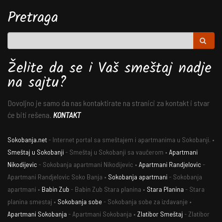
Pretraga
Želite da se i Vaš smeštaj nadje
na sajtu?
Dovoljno je samo da nas kontaktirate na stranici za kontakt i stvar
će biti rešena.
KONTAKT
Sokobanja.net
- Internet portal sa smeštajem i apartmanima u Sokobanji. •
Smeštaj u Sokobanji
- Smeštaj u Sokobanji sa vaučerom •
Apartmani
Nikodijevic
- Sokobanja apartmani Nikodijevic •
Apartmani Randjelovic
-
Apartmani Randjelovic Soko Banja •
Sokobanja apartmani
- Sokobanja
apartmani •
Babin Zub
- Babin Zub Stara planina •
Stara Planina
- Stara
planina smestaj •
Sokobanja sobe
- Sokobanja sobe za izdavanje •
Apartmani Sokobanja
- Apartmani Sokobanja •
Zlatibor Smeštaj
- Zlatibor