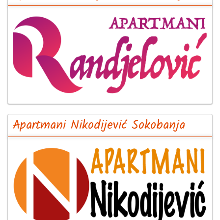
Apartmani Nikodijević Sokobanja