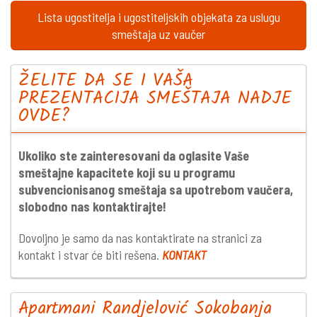
Lista ugostitelja i ugostiteljskih objekata za uslugu
smeštaja uz vaučer
ŽELITE DA SE I VAŠA
PREZENTACIJA SMEŠTAJA NADJE
OVDE?
Ukoliko ste zainteresovani da oglasite Vaše
smeštajne kapacitete koji su u programu
subvencionisanog smeštaja sa upotrebom vaučera,
slobodno nas kontaktirajte!
Dovoljno je samo da nas kontaktirate na stranici za
kontakt i stvar će biti rešena.
KONTAKT
Apartmani Randjelović Sokobanja