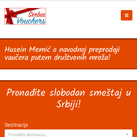
Husein Memić o navodnoj preprodaji
vaučera putem društvenih mreža!
Pronađite slobodan smeštaj u
Srbiji!
Destinacija
Pronađite destinaciju...