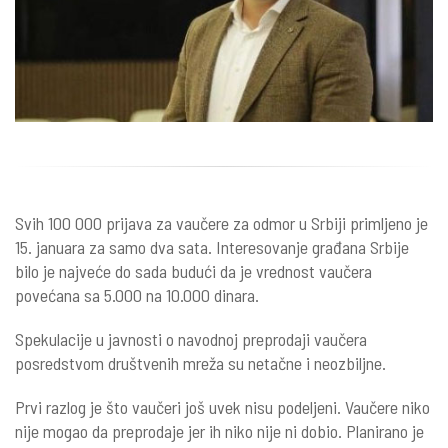
Svih 100 000 prijava za vaučere za odmor u Srbiji primljeno je
15. januara za samo dva sata. Interesovanje građana Srbije
bilo je najveće do sada budući da je vrednost vaučera
povećana sa 5.000 na 10.000 dinara.
Spekulacije u javnosti o navodnoj preprodaji vaučera
posredstvom društvenih mreža su netačne i neozbiljne.
Prvi razlog je što vaučeri još uvek nisu podeljeni. Vaučere niko
nije mogao da preprodaje jer ih niko nije ni dobio. Planirano je