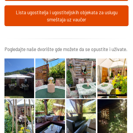
Lista ugostitelja i ugostiteljskih objekata za uslugu
smeštaja uz vaučer
Pogledajte naše dvorište gde možete da se opustite i uživate.