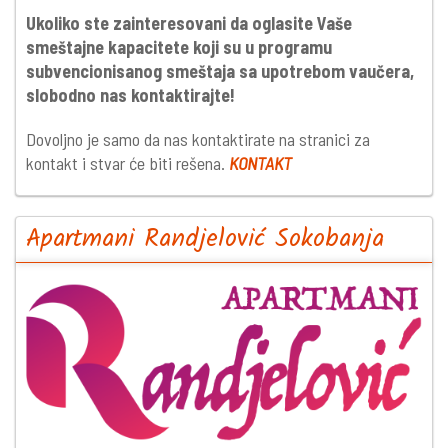
Ukoliko ste zainteresovani da oglasite Vaše
smeštajne kapacitete koji su u programu
subvencionisanog smeštaja sa upotrebom vaučera,
slobodno nas kontaktirajte!
Dovoljno je samo da nas kontaktirate na stranici za
kontakt i stvar će biti rešena.
KONTAKT
Apartmani Randjelović Sokobanja