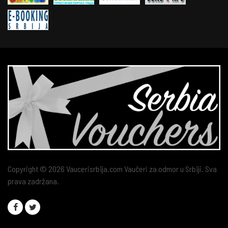
Copyright © 2026 Vaucerisrbija.com Vaučeri za odmor u Srbiji. Sva
prava zadržana.