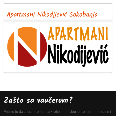
Apartmani Nikodijević Sokobanja
Zašto sa vaučerom?
Vreme je da upoznate lepotu Srbije, i da iskoristite slobodne dane i