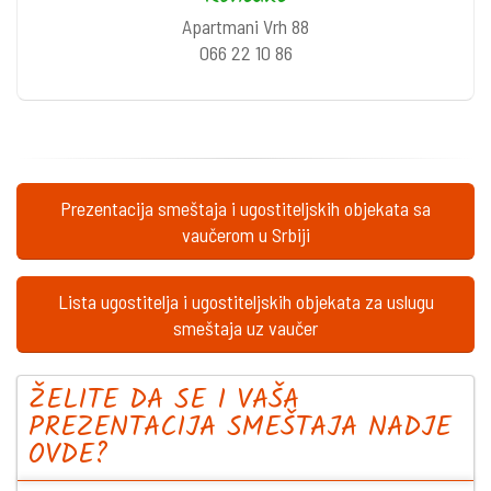
Apartmani Vrh 88
066 22 10 86
Prezentacija smeštaja i ugostiteljskih objekata sa
vaučerom u Srbiji
Lista ugostitelja i ugostiteljskih objekata za uslugu
smeštaja uz vaučer
ŽELITE DA SE I VAŠA
PREZENTACIJA SMEŠTAJA NADJE
OVDE?