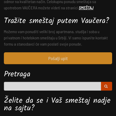
odmor na kvalitetan način. Celokupnu ponudu smeštaja sa
upotrebom VAUČERA možete videti na stranici
SMEŠTAJ
Tražite smeštaj putem Vaučera?
Možemo vam ponuditi veliki broj apartmana, studija i soba u
privatnom i hotelskom smeštaju u Srbiji. Vi samo ispunite kontakt
formu a stanodavci će vam poslati svoje ponude.
Pošalji upit
Pretraga
Želite da se i Vaš smeštaj nadje
na sajtu?