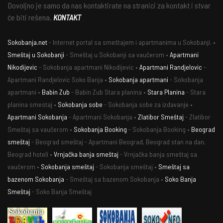
Dovoljno je samo da nas kontaktirate na stranici za kontakt i stvar
će biti rešena.
KONTAKT
Sokobanja.net
- Internet portal sa smeštajem i apartmanima u Sokobanji. •
Smeštaj u Sokobanji
- Smeštaj u Sokobanji sa vaučerom •
Apartmani
Nikodijevic
- Sokobanja apartmani Nikodijevic •
Apartmani Randjelovic
-
Apartmani Randjelovic Soko Banja •
Sokobanja apartmani
- Sokobanja
apartmani •
Babin Zub
- Babin Zub Stara planina •
Stara Planina
- Stara
planina smestaj •
Sokobanja sobe
- Sokobanja sobe za izdavanje •
Apartmani Sokobanja
- Apartmani Sokobanja •
Zlatibor Smeštaj
- Zlatibor
Smeštaj sa vaučerom •
Sokobanja Booking
- Sokobanja Booking •
Beograd
smeštaj
- Beograd smeštaj - Apartmani Beograd, Beograd stan na dan,
Beograd hoteli •
Vrnjačka banja smeštaj
- Vrnjačka banja smeštaj sa
vaučerom •
Sokobanja smeštaj
- Sokobanja smeštaj •
Smeštaj sa
bazenom Sokobanja
- Smeštaj sa bazenom Sokobanja •
Soko Banja
Smeštaj
- Soko Banja Smeštaj