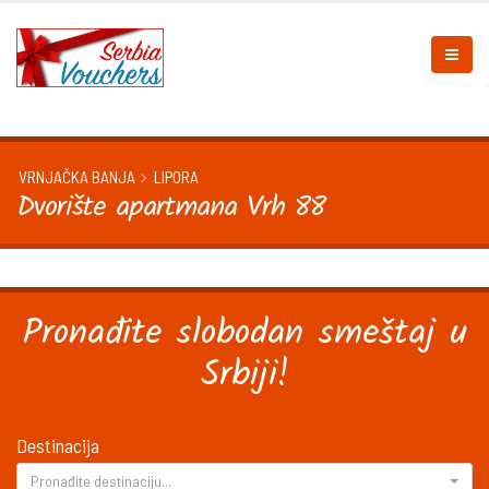
VRNJAČKA BANJA
LIPORA
Dvorište apartmana Vrh 88
Pronađite slobodan smeštaj u
Srbiji!
Destinacija
Pronađite destinaciju...