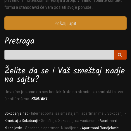
formu a stanodavci će vam poslati svoje ponude.
Pošalji upit
Pretraga
Želite da se i Vaš smeštaj nadje
na sajtu?
Dovoljno je samo da nas kontaktirate na stranici za kontakt i stvar
će biti rešena.
KONTAKT
Sokobanja.net
- Internet portal sa smeštajem i apartmanima u Sokobanji. •
Smeštaj u Sokobanji
- Smeštaj u Sokobanji sa vaučerom •
Apartmani
Nikodijevic
- Sokobanja apartmani Nikodijevic •
Apartmani Randjelovic
-