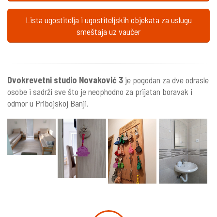
Lista ugostitelja i ugostiteljskih objekata za uslugu
smeštaja uz vaučer
Dvokrevetni studio Novaković 3
je pogodan za dve odrasle
osobe i sadrži sve što je neophodno za prijatan boravak i
odmor u Pribojskoj Banji.