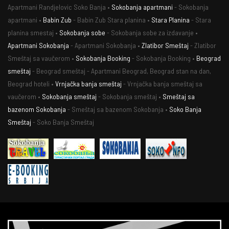
Apartmani Randjelovic Soko Banja •
Sokobanja apartmani
- Sokobanja
apartmani •
Babin Zub
- Babin Zub Stara planina •
Stara Planina
- Stara
planina smestaj •
Sokobanja sobe
- Sokobanja sobe za izdavanje •
Apartmani Sokobanja
- Apartmani Sokobanja •
Zlatibor Smeštaj
- Zlatibor
Smeštaj sa vaučerom •
Sokobanja Booking
- Sokobanja Booking •
Beograd
smeštaj
- Beograd smeštaj - Apartmani Beograd, Beograd stan na dan,
Beograd hoteli •
Vrnjačka banja smeštaj
- Vrnjačka banja smeštaj sa
vaučerom •
Sokobanja smeštaj
- Sokobanja smeštaj •
Smeštaj sa
bazenom Sokobanja
- Smeštaj sa bazenom Sokobanja •
Soko Banja
Smeštaj
- Soko Banja Smeštaj