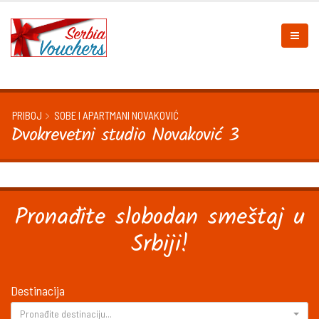
PRIBOJ
SOBE I APARTMANI NOVAKOVIĆ
Dvokrevetni studio Novaković 3
Pronađite slobodan smeštaj u
Srbiji!
Destinacija
Pronađite destinaciju...