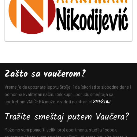
Zašto sa vaučerom?
Vreme je da upoznate lepotu Srbije, i da iskoristite slobodne dane i
odmor na kvalitetan način. Celokupnu ponudu smeštaja sa
upotrebom VAUČERA možete videti na stranici
SMEŠTAJ
Tražite smeštaj putem Vaučera?
Možemo vam ponuditi veliki broj apartmana, studija i soba u
privatnom i hotelskom smeštaju u Srbiji. Vi samo ispunite kontakt