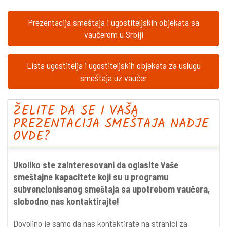
Prezentacija smeštaja i ugostiteljskih objekata sa
vaučerom u Srbiji
Lista ugostitelja i ugostiteljskih objekata za uslugu
smeštaja uz vaučer
ŽELITE DA SE I VAŠA
PREZENTACIJA SMEŠTAJA NADJE
OVDE?
Ukoliko ste zainteresovani da oglasite Vaše
smeštajne kapacitete koji su u programu
subvencionisanog smeštaja sa upotrebom vaučera,
slobodno nas kontaktirajte!
Dovoljno je samo da nas kontaktirate na stranici za