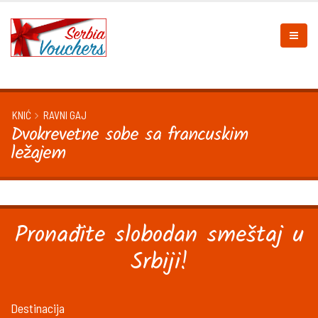
KNIĆ
RAVNI GAJ
Dvokrevetne sobe sa francuskim
ležajem
Pronađite slobodan smeštaj u
Srbiji!
Destinacija