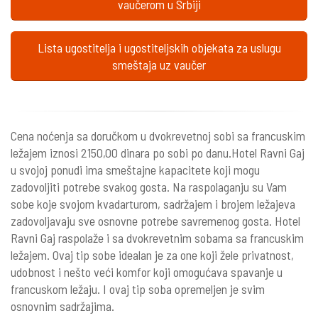
vaučerom u Srbiji
Lista ugostitelja i ugostiteljskih objekata za uslugu
smeštaja uz vaučer
Cena noćenja sa doručkom u dvokrevetnoj sobi sa francuskim
ležajem iznosi 2150,00 dinara po sobi po danu.Hotel Ravni Gaj
u svojoj ponudi ima smeštajne kapacitete koji mogu
zadovoljiti potrebe svakog gosta. Na raspolaganju su Vam
sobe koje svojom kvadarturom, sadržajem i brojem ležajeva
zadovoljavaju sve osnovne potrebe savremenog gosta. Hotel
Ravni Gaj raspolaže i sa dvokrevetnim sobama sa francuskim
ležajem. Ovaj tip sobe idealan je za one koji žele privatnost,
udobnost i nešto veći komfor koji omogućava spavanje u
francuskom ležaju. I ovaj tip soba opremeljen je svim
osnovnim sadržajima.