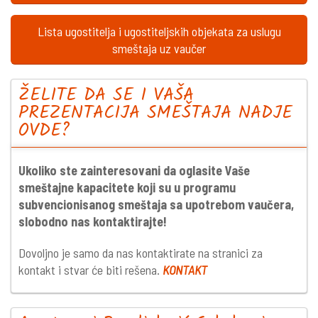
Lista ugostitelja i ugostiteljskih objekata za uslugu
smeštaja uz vaučer
ŽELITE DA SE I VAŠA
PREZENTACIJA SMEŠTAJA NADJE
OVDE?
Ukoliko ste zainteresovani da oglasite Vaše
smeštajne kapacitete koji su u programu
subvencionisanog smeštaja sa upotrebom vaučera,
slobodno nas kontaktirajte!
Dovoljno je samo da nas kontaktirate na stranici za
kontakt i stvar će biti rešena.
KONTAKT