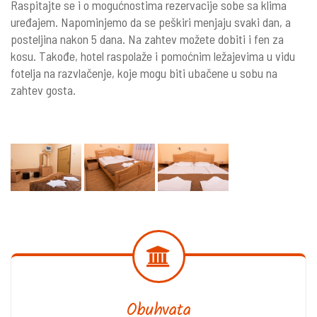
Raspitajte se i o mogućnostima rezervacije sobe sa klima
uređajem. Napominjemo da se peškiri menjaju svaki dan, a
posteljina nakon 5 dana. Na zahtev možete dobiti i fen za
kosu. Takođe, hotel raspolaže i pomoćnim ležajevima u vidu
fotelja na razvlačenje, koje mogu biti ubačene u sobu na
zahtev gosta.
Obuhvata