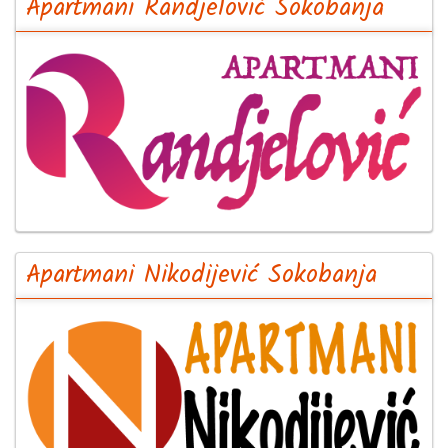
Apartmani Randjelović Sokobanja
Apartmani Nikodijević Sokobanja