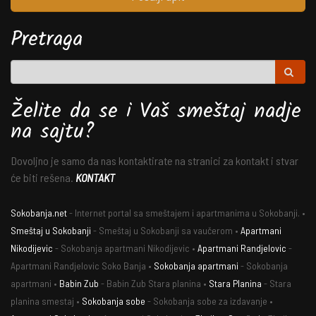
Pretraga
Želite da se i Vaš smeštaj nadje
na sajtu?
Dovoljno je samo da nas kontaktirate na stranici za kontakt i stvar
će biti rešena.
KONTAKT
Sokobanja.net
- Internet portal sa smeštajem i apartmanima u Sokobanji. •
Smeštaj u Sokobanji
- Smeštaj u Sokobanji sa vaučerom •
Apartmani
Nikodijevic
- Sokobanja apartmani Nikodijevic •
Apartmani Randjelovic
-
Apartmani Randjelovic Soko Banja •
Sokobanja apartmani
- Sokobanja
apartmani •
Babin Zub
- Babin Zub Stara planina •
Stara Planina
- Stara
planina smestaj •
Sokobanja sobe
- Sokobanja sobe za izdavanje •