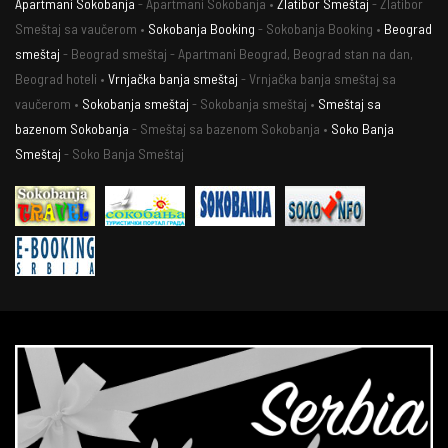
Apartmani Sokobanja
- Apartmani Sokobanja •
Zlatibor Smeštaj
- Zlatibor
Smeštaj sa vaučerom •
Sokobanja Booking
- Sokobanja Booking •
Beograd
smeštaj
- Beograd smeštaj - Apartmani Beograd, Beograd stan na dan,
Beograd hoteli •
Vrnjačka banja smeštaj
- Vrnjačka banja smeštaj sa
vaučerom •
Sokobanja smeštaj
- Sokobanja smeštaj •
Smeštaj sa
bazenom Sokobanja
- Smeštaj sa bazenom Sokobanja •
Soko Banja
Smeštaj
- Soko Banja Smeštaj