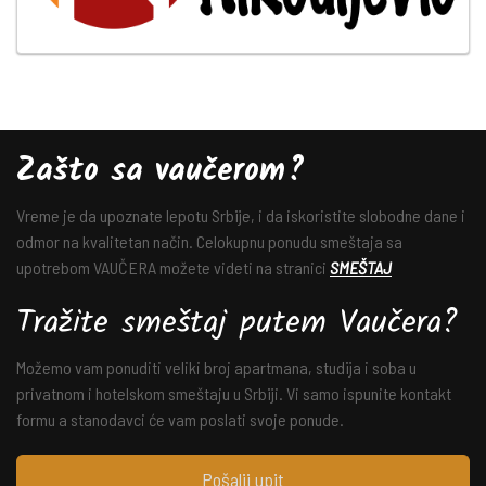
Zašto sa vaučerom?
Vreme je da upoznate lepotu Srbije, i da iskoristite slobodne dane i
odmor na kvalitetan način. Celokupnu ponudu smeštaja sa
upotrebom VAUČERA možete videti na stranici
SMEŠTAJ
Tražite smeštaj putem Vaučera?
Možemo vam ponuditi veliki broj apartmana, studija i soba u
privatnom i hotelskom smeštaju u Srbiji. Vi samo ispunite kontakt
formu a stanodavci će vam poslati svoje ponude.
Pošalji upit